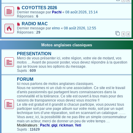
COYOTTES 2026
Dernier message par
Pachi
«
08 août 2026, 15:14
Réponses :
6
RADIO MAC
Dernier message par
elmo
«
08 août 2026, 12:55
Réponses :
29
1
2
Motos anglaises classiques
PRESENTATION
Merci de vous présenter ici, votre région, votre vie de motard, vos
motos .... Avant de pouvoir poster, vous devez répondre à la question
qui se trouve sous les options du message.
Sujets :
609
FORUM
Ici nous parlons de motos anglaises classiques.
Nous ne sommes ni un club ni une association. Ce site est le travail
d'amis passionnés qui partagent leurs connaissances dans la
convivialité et la tolérance. Ce site est ouvert à tous mais pour des
raisons de transparence vous devez vous inscrire !!
Le site est gratuit et il grandit si chacun participe, vous pouvez tous
participer soit par une page album sur votre moto, soit par un sujet
technique lors d’une réparation, soit en scannant un catalogue ……
Vous avez, ici, la possibilité de ne pas être un simple consommateur
mais un acteur, merci de donner un peu de votre temps …
Modérateurs :
Pachi
,
gigi
,
rickman
,
Yeti
Sujets :
11629