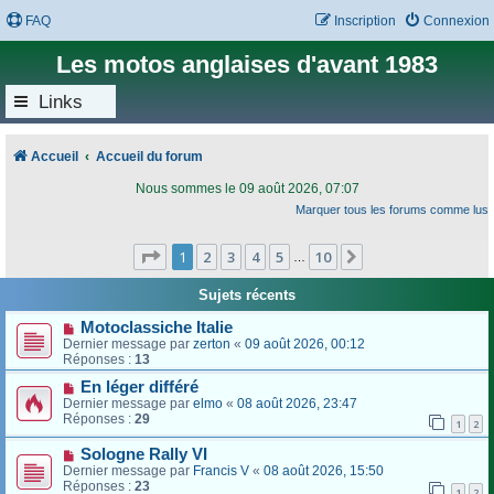
FAQ
Inscription
Connexion
Les motos anglaises d'avant 1983
Links
Accueil
Accueil du forum
Nous sommes le 09 août 2026, 07:07
Marquer tous les forums comme lus
Page
1
sur
10
1
2
3
4
5
10
Suivant
…
Sujets récents
Motoclassiche Italie
Dernier message par
zerton
«
09 août 2026, 00:12
Réponses :
13
En léger différé
Dernier message par
elmo
«
08 août 2026, 23:47
Réponses :
29
1
2
Sologne Rally VI
Dernier message par
Francis V
«
08 août 2026, 15:50
Réponses :
23
1
2