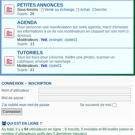
PETITES ANNONCES
Sous-forums :
Vente ou échange
,
Achat - Cherche
Sujets :
20
AGENDA
Pour annoncer une manifestation sur notre agenda, merci d'envoyer
les informations à un de nos modérateurs en cliquant sur son nom ci
dessous.
Modérateurs :
Yeti
,
zesingle
,
clyde01
Sujets :
13
TUTORIELS
Tous les trucs pour s'inscrire, mettre une photos, scanner un
catalogue, envoyer un reportage .....
Modérateurs :
Yeti
,
clyde01
Sujets :
21
CONNEXION
•
INSCRIPTION
Nom d’utilisateur :
Mot de passe :
J’ai oublié mon mot de passe
Se souvenir de moi
QUI EST EN LIGNE ?
Au total, il y a
94
utilisateurs en ligne :: 6 inscrits, 0 invisible et 88 invités (selon le
nombre d’utilisateurs actifs des 5 dernières minutes)