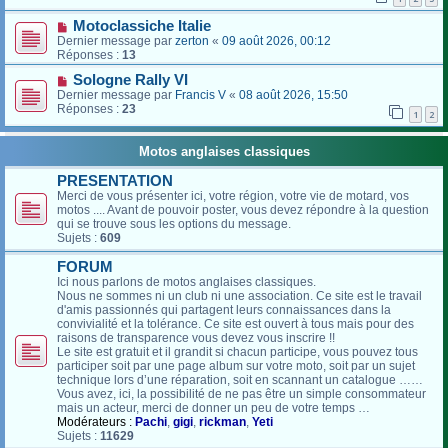
Motoclassiche Italie
Dernier message par
zerton
«
09 août 2026, 00:12
Réponses :
13
Sologne Rally VI
Dernier message par
Francis V
«
08 août 2026, 15:50
Réponses :
23
1
2
Motos anglaises classiques
PRESENTATION
Merci de vous présenter ici, votre région, votre vie de motard, vos
motos .... Avant de pouvoir poster, vous devez répondre à la question
qui se trouve sous les options du message.
Sujets :
609
FORUM
Ici nous parlons de motos anglaises classiques.
Nous ne sommes ni un club ni une association. Ce site est le travail
d'amis passionnés qui partagent leurs connaissances dans la
convivialité et la tolérance. Ce site est ouvert à tous mais pour des
raisons de transparence vous devez vous inscrire !!
Le site est gratuit et il grandit si chacun participe, vous pouvez tous
participer soit par une page album sur votre moto, soit par un sujet
technique lors d’une réparation, soit en scannant un catalogue ……
Vous avez, ici, la possibilité de ne pas être un simple consommateur
mais un acteur, merci de donner un peu de votre temps …
Modérateurs :
Pachi
,
gigi
,
rickman
,
Yeti
Sujets :
11629