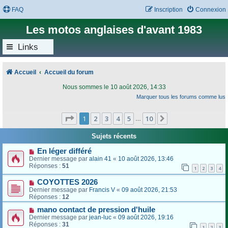
FAQ
Inscription
Connexion
Les motos anglaises d'avant 1983
Links
Accueil
Accueil du forum
Nous sommes le 10 août 2026, 14:33
Marquer tous les forums comme lus
Page
1
sur
10
1
2
3
4
5
10
Suivant
…
Sujets récents
En léger différé
Dernier message par
alain 41
«
10 août 2026, 13:46
Réponses :
51
1
2
3
4
COYOTTES 2026
Dernier message par
Francis V
«
09 août 2026, 21:53
Réponses :
12
mano contact de pression d'huile
Dernier message par
jean-luc
«
09 août 2026, 19:16
Réponses :
31
1
2
3