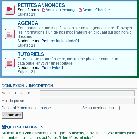
PETITES ANNONCES
Sous-forums :
Vente ou échange
,
Achat - Cherche
Sujets :
19
AGENDA
Pour annoncer une manifestation sur notre agenda, merci d'envoyer
les informations à un de nos modérateurs en cliquant sur son nom ci
dessous.
Modérateurs :
Yeti
,
zesingle
,
clyde01
Sujets :
13
TUTORIELS
Tous les trucs pour s'inscrire, mettre une photos, scanner un
catalogue, envoyer un reportage .....
Modérateurs :
Yeti
,
clyde01
Sujets :
21
CONNEXION
•
INSCRIPTION
Nom d’utilisateur :
Mot de passe :
J’ai oublié mon mot de passe
Se souvenir de moi
QUI EST EN LIGNE ?
Au total, il y a
288
utilisateurs en ligne :: 6 inscrits, 0 invisible et 282 invités (selon
le nombre d’utilisateurs actifs des 5 dernières minutes)