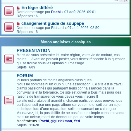
En léger différé
Dernier message par
Pachi
«
07 août 2026, 09:01
Réponses :
6
changement guide de soupape
Dernier message par
Richard
«
07 août 2026, 08:50
Réponses :
8
Motos anglaises classiques
PRESENTATION
Merci de vous présenter ici, votre région, votre vie de motard, vos
motos .... Avant de pouvoir poster, vous devez répondre à la question
qui se trouve sous les options du message.
Sujets :
609
FORUM
Ici nous parlons de motos anglaises classiques.
Nous ne sommes ni un club ni une association. Ce site est le travail
d'amis passionnés qui partagent leurs connaissances dans la
convivialité et la tolérance. Ce site est ouvert à tous mais pour des
raisons de transparence vous devez vous inscrire !!
Le site est gratuit et il grandit si chacun participe, vous pouvez tous
participer soit par une page album sur votre moto, soit par un sujet
technique lors d’une réparation, soit en scannant un catalogue ……
Vous avez, ici, la possibilité de ne pas être un simple consommateur
mais un acteur, merci de donner un peu de votre temps …
Modérateurs :
Pachi
,
gigi
,
rickman
,
Yeti
Sujets :
11628