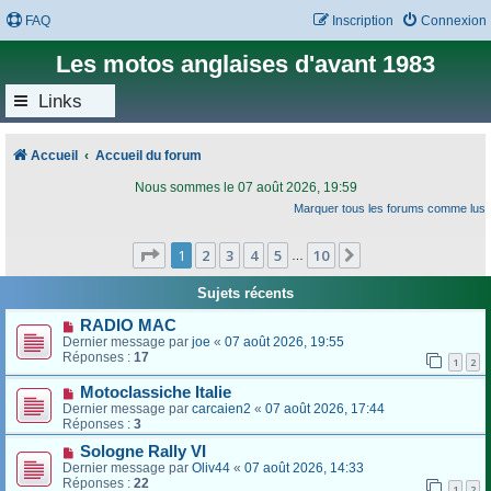
FAQ
Inscription
Connexion
Les motos anglaises d'avant 1983
Links
Accueil
Accueil du forum
Nous sommes le 07 août 2026, 19:59
Marquer tous les forums comme lus
Page
1
sur
10
1
2
3
4
5
10
Suivant
…
Sujets récents
RADIO MAC
Dernier message par
joe
«
07 août 2026, 19:55
Réponses :
17
1
2
Motoclassiche Italie
Dernier message par
carcaien2
«
07 août 2026, 17:44
Réponses :
3
Sologne Rally VI
Dernier message par
Oliv44
«
07 août 2026, 14:33
Réponses :
22
1
2