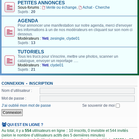
PETITES ANNONCES
Sous-forums :
Vente ou échange
,
Achat - Cherche
Sujets :
20
AGENDA
Pour annoncer une manifestation sur notre agenda, merci d'envoyer
les informations à un de nos modérateurs en cliquant sur son nom ci
dessous.
Modérateurs :
Yeti
,
zesingle
,
clyde01
Sujets :
13
TUTORIELS
Tous les trucs pour s'inscrire, mettre une photos, scanner un
catalogue, envoyer un reportage .....
Modérateurs :
Yeti
,
clyde01
Sujets :
21
CONNEXION
•
INSCRIPTION
Nom d’utilisateur :
Mot de passe :
J’ai oublié mon mot de passe
Se souvenir de moi
QUI EST EN LIGNE ?
Au total, il y a
554
utilisateurs en ligne :: 10 inscrits, 0 invisible et 544 invités
(selon le nombre d’utilisateurs actifs des 5 dernières minutes)