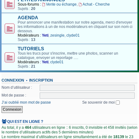
Sous-forums :
Vente ou échange
,
Achat - Cherche
Sujets :
20
AGENDA
Pour annoncer une manifestation sur notre agenda, merci d'envoyer
les informations à un de nos modérateurs en cliquant sur son nom ci
dessous.
Modérateurs :
Yeti
,
zesingle
,
clyde01
Sujets :
13
TUTORIELS
Tous les trucs pour s'inscrire, mettre une photos, scanner un
catalogue, envoyer un reportage .....
Modérateurs :
Yeti
,
clyde01
Sujets :
21
CONNEXION
•
INSCRIPTION
Nom d’utilisateur :
Mot de passe :
J’ai oublié mon mot de passe
Se souvenir de moi
QUI EST EN LIGNE ?
Au total, il y a
464
utilisateurs en ligne :: 6 inscrits, 0 invisible et 458 invités (selon
le nombre d’utilisateurs actifs des 5 dernières minutes)
Le nombre maximal d’utilisateurs en ligne simultanément a été de
18139
le 23