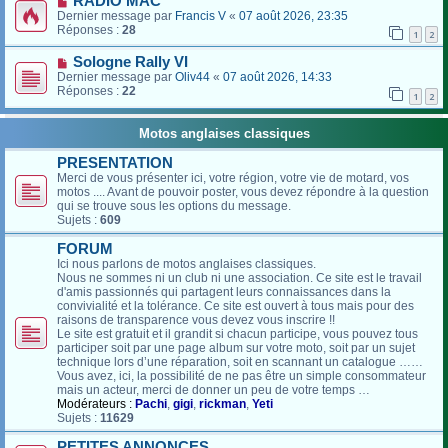
RADIO MAC
Dernier message par
Francis V
«
07 août 2026, 23:35
Réponses :
28
1
2
Sologne Rally VI
Dernier message par
Oliv44
«
07 août 2026, 14:33
Réponses :
22
1
2
Motos anglaises classiques
PRESENTATION
Merci de vous présenter ici, votre région, votre vie de motard, vos
motos .... Avant de pouvoir poster, vous devez répondre à la question
qui se trouve sous les options du message.
Sujets :
609
FORUM
Ici nous parlons de motos anglaises classiques.
Nous ne sommes ni un club ni une association. Ce site est le travail
d'amis passionnés qui partagent leurs connaissances dans la
convivialité et la tolérance. Ce site est ouvert à tous mais pour des
raisons de transparence vous devez vous inscrire !!
Le site est gratuit et il grandit si chacun participe, vous pouvez tous
participer soit par une page album sur votre moto, soit par un sujet
technique lors d’une réparation, soit en scannant un catalogue ……
Vous avez, ici, la possibilité de ne pas être un simple consommateur
mais un acteur, merci de donner un peu de votre temps …
Modérateurs :
Pachi
,
gigi
,
rickman
,
Yeti
Sujets :
11629
PETITES ANNONCES