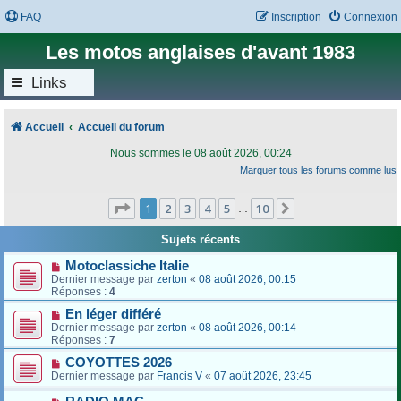
FAQ
Inscription
Connexion
Les motos anglaises d'avant 1983
Links
Accueil
Accueil du forum
Nous sommes le 08 août 2026, 00:24
Marquer tous les forums comme lus
Page
1
sur
10
1
2
3
4
5
10
Suivant
…
Sujets récents
Motoclassiche Italie
Dernier message par
zerton
«
08 août 2026, 00:15
Réponses :
4
En léger différé
Dernier message par
zerton
«
08 août 2026, 00:14
Réponses :
7
COYOTTES 2026
Dernier message par
Francis V
«
07 août 2026, 23:45