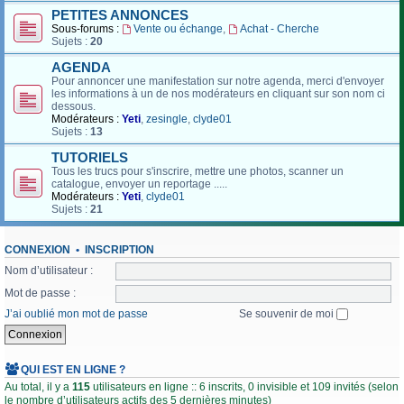
PETITES ANNONCES
Sous-forums :
Vente ou échange
,
Achat - Cherche
Sujets :
20
AGENDA
Pour annoncer une manifestation sur notre agenda, merci d'envoyer
les informations à un de nos modérateurs en cliquant sur son nom ci
dessous.
Modérateurs :
Yeti
,
zesingle
,
clyde01
Sujets :
13
TUTORIELS
Tous les trucs pour s'inscrire, mettre une photos, scanner un
catalogue, envoyer un reportage .....
Modérateurs :
Yeti
,
clyde01
Sujets :
21
CONNEXION
•
INSCRIPTION
Nom d’utilisateur :
Mot de passe :
J’ai oublié mon mot de passe
Se souvenir de moi
QUI EST EN LIGNE ?
Au total, il y a
115
utilisateurs en ligne :: 6 inscrits, 0 invisible et 109 invités (selon
le nombre d’utilisateurs actifs des 5 dernières minutes)