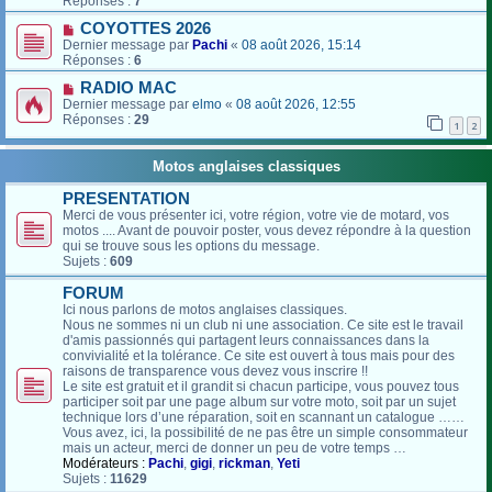
Réponses :
7
COYOTTES 2026
Dernier message par
Pachi
«
08 août 2026, 15:14
Réponses :
6
RADIO MAC
Dernier message par
elmo
«
08 août 2026, 12:55
Réponses :
29
1
2
Motos anglaises classiques
PRESENTATION
Merci de vous présenter ici, votre région, votre vie de motard, vos
motos .... Avant de pouvoir poster, vous devez répondre à la question
qui se trouve sous les options du message.
Sujets :
609
FORUM
Ici nous parlons de motos anglaises classiques.
Nous ne sommes ni un club ni une association. Ce site est le travail
d'amis passionnés qui partagent leurs connaissances dans la
convivialité et la tolérance. Ce site est ouvert à tous mais pour des
raisons de transparence vous devez vous inscrire !!
Le site est gratuit et il grandit si chacun participe, vous pouvez tous
participer soit par une page album sur votre moto, soit par un sujet
technique lors d’une réparation, soit en scannant un catalogue ……
Vous avez, ici, la possibilité de ne pas être un simple consommateur
mais un acteur, merci de donner un peu de votre temps …
Modérateurs :
Pachi
,
gigi
,
rickman
,
Yeti
Sujets :
11629