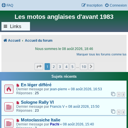
FAQ
Inscription
Connexion
Les motos anglaises d'avant 1983
Links
Accueil
Accueil du forum
Nous sommes le 08 août 2026, 18:46
Marquer tous les forums comme lus
Page
1
sur
10
1
2
3
4
5
10
Suivant
…
Sujets récents
En léger différé
Dernier message par
jean-pierre
«
08 août 2026, 16:53
Réponses :
25
1
2
Sologne Rally VI
Dernier message par
Francis V
«
08 août 2026, 15:50
Réponses :
23
1
2
Motoclassiche Italie
Dernier message par
Pachi
«
08 août 2026, 15:40