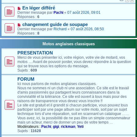
En léger différé
Dernier message par
Pachi
«
07 août 2026, 09:01
Réponses :
6
changement guide de soupape
Dernier message par
Richard
«
07 août 2026, 08:50
Réponses :
8
Motos anglaises classiques
PRESENTATION
Merci de vous présenter ici, votre région, votre vie de motard, vos
motos .... Avant de pouvoir poster, vous devez répondre à la question
qui se trouve sous les options du message.
Sujets :
609
FORUM
Ici nous parlons de motos anglaises classiques.
Nous ne sommes ni un club ni une association. Ce site est le travail
d'amis passionnés qui partagent leurs connaissances dans la
convivialité et la tolérance. Ce site est ouvert à tous mais pour des
raisons de transparence vous devez vous inscrire !!
Le site est gratuit et il grandit si chacun participe, vous pouvez tous
participer soit par une page album sur votre moto, soit par un sujet
technique lors d’une réparation, soit en scannant un catalogue ……
Vous avez, ici, la possibilité de ne pas être un simple consommateur
mais un acteur, merci de donner un peu de votre temps …
Modérateurs :
Pachi
,
gigi
,
rickman
,
Yeti
Sujets :
11628