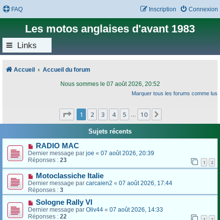
FAQ
Inscription
Connexion
Les motos anglaises d'avant 1983
Links
Accueil
Accueil du forum
Nous sommes le 07 août 2026, 20:52
Marquer tous les forums comme lus
Page
1
sur
10
1
2
3
4
5
10
Suivant
…
Sujets récents
RADIO MAC
Dernier message par
joe
«
07 août 2026, 20:39
Réponses :
23
1
2
Motoclassiche Italie
Dernier message par
carcaien2
«
07 août 2026, 17:44
Réponses :
3
Sologne Rally VI
Dernier message par
Oliv44
«
07 août 2026, 14:33
Réponses :
22
1
2