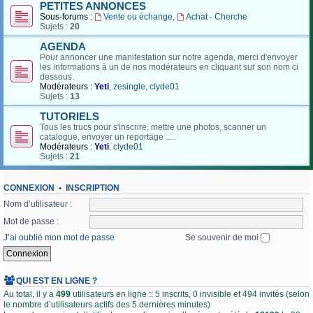
PETITES ANNONCES
Sous-forums :
Vente ou échange
,
Achat - Cherche
Sujets :
20
AGENDA
Pour annoncer une manifestation sur notre agenda, merci d'envoyer
les informations à un de nos modérateurs en cliquant sur son nom ci
dessous.
Modérateurs :
Yeti
,
zesingle
,
clyde01
Sujets :
13
TUTORIELS
Tous les trucs pour s'inscrire, mettre une photos, scanner un
catalogue, envoyer un reportage .....
Modérateurs :
Yeti
,
clyde01
Sujets :
21
CONNEXION
•
INSCRIPTION
Nom d’utilisateur :
Mot de passe :
J’ai oublié mon mot de passe
Se souvenir de moi
QUI EST EN LIGNE ?
Au total, il y a
499
utilisateurs en ligne :: 5 inscrits, 0 invisible et 494 invités (selon
le nombre d’utilisateurs actifs des 5 dernières minutes)