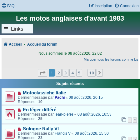
FAQ
Inscription
Connexion
Les motos anglaises d'avant 1983
Links
Accueil
Accueil du forum
Nous sommes le 08 août 2026, 22:02
Marquer tous les forums comme lus
Page
1
sur
10
1
2
3
4
5
10
Suivant
…
Sujets récents
Motoclassiche Italie
Dernier message par
Pachi
«
08 août 2026, 20:15
Réponses :
10
En léger différé
Dernier message par
jean-pierre
«
08 août 2026, 16:53
Réponses :
25
1
2
Sologne Rally VI
Dernier message par
Francis V
«
08 août 2026, 15:50
Réponses :
23
1
2