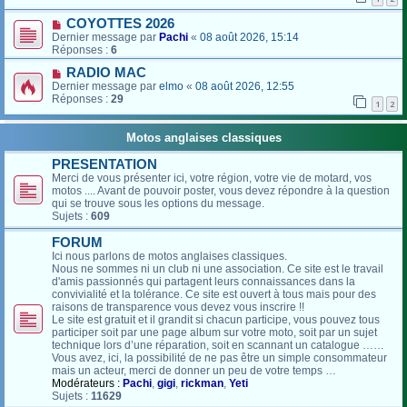
COYOTTES 2026
Dernier message par
Pachi
«
08 août 2026, 15:14
Réponses :
6
RADIO MAC
Dernier message par
elmo
«
08 août 2026, 12:55
Réponses :
29
1
2
Motos anglaises classiques
PRESENTATION
Merci de vous présenter ici, votre région, votre vie de motard, vos
motos .... Avant de pouvoir poster, vous devez répondre à la question
qui se trouve sous les options du message.
Sujets :
609
FORUM
Ici nous parlons de motos anglaises classiques.
Nous ne sommes ni un club ni une association. Ce site est le travail
d'amis passionnés qui partagent leurs connaissances dans la
convivialité et la tolérance. Ce site est ouvert à tous mais pour des
raisons de transparence vous devez vous inscrire !!
Le site est gratuit et il grandit si chacun participe, vous pouvez tous
participer soit par une page album sur votre moto, soit par un sujet
technique lors d’une réparation, soit en scannant un catalogue ……
Vous avez, ici, la possibilité de ne pas être un simple consommateur
mais un acteur, merci de donner un peu de votre temps …
Modérateurs :
Pachi
,
gigi
,
rickman
,
Yeti
Sujets :
11629