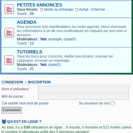
PETITES ANNONCES
Sous-forums :
Vente ou échange
,
Achat - Cherche
Sujets :
20
AGENDA
Pour annoncer une manifestation sur notre agenda, merci d'envoyer
les informations à un de nos modérateurs en cliquant sur son nom ci
dessous.
Modérateurs :
Yeti
,
zesingle
,
clyde01
Sujets :
13
TUTORIELS
Tous les trucs pour s'inscrire, mettre une photos, scanner un
catalogue, envoyer un reportage .....
Modérateurs :
Yeti
,
clyde01
Sujets :
21
CONNEXION
•
INSCRIPTION
Nom d’utilisateur :
Mot de passe :
J’ai oublié mon mot de passe
Se souvenir de moi
QUI EST EN LIGNE ?
Au total, il y a
530
utilisateurs en ligne :: 8 inscrits, 0 invisible et 522 invités (selon
le nombre d’utilisateurs actifs des 5 dernières minutes)