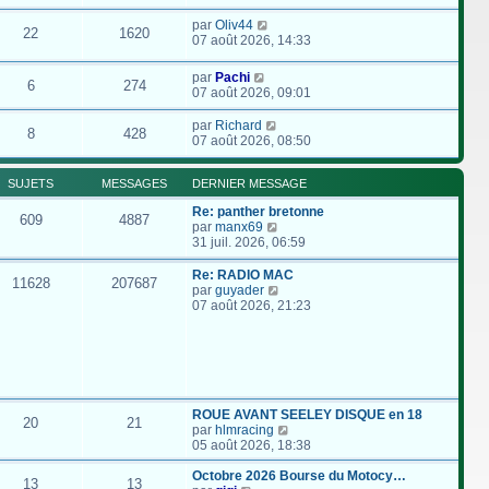
par
Oliv44
22
1620
07 août 2026, 14:33
par
Pachi
6
274
07 août 2026, 09:01
par
Richard
8
428
07 août 2026, 08:50
SUJETS
MESSAGES
DERNIER MESSAGE
Re: panther bretonne
609
4887
C
par
manx69
o
31 juil. 2026, 06:59
n
s
Re: RADIO MAC
11628
207687
u
C
par
guyader
l
o
07 août 2026, 21:23
t
n
e
s
r
u
l
l
e
t
d
e
e
r
ROUE AVANT SEELEY DISQUE en 18
20
21
r
l
C
par
hlmracing
n
e
o
05 août 2026, 18:38
i
d
n
e
e
s
Octobre 2026 Bourse du Motocy…
13
13
r
r