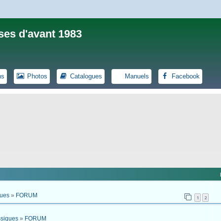
ses d'avant 1983
ns
Photos
Catalogues
Manuels
Facebook
ques
»
FORUM
1
2
ssiques
»
FORUM