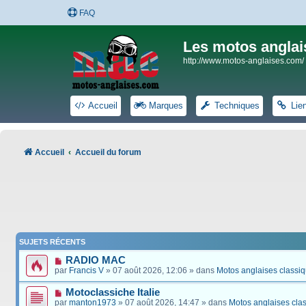
FAQ
Les motos anglai
http://www.motos-anglaises.com/
Accueil
Marques
Techniques
Lie
Accueil
Accueil du forum
SUJETS RÉCENTS
RADIO MAC
par
Francis V
» 07 août 2026, 12:06 » dans
Motos anglaises classi
Motoclassiche Italie
par
manton1973
» 07 août 2026, 14:47 » dans
Motos anglaises cla