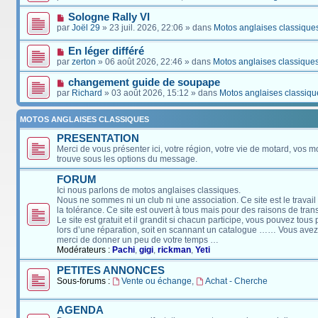
Sologne Rally VI
par
Joël 29
» 23 juil. 2026, 22:06 » dans
Motos anglaises classique
En léger différé
par
zerton
» 06 août 2026, 22:46 » dans
Motos anglaises classique
changement guide de soupape
par
Richard
» 03 août 2026, 15:12 » dans
Motos anglaises classiqu
MOTOS ANGLAISES CLASSIQUES
PRESENTATION
Merci de vous présenter ici, votre région, votre vie de motard, vos m
trouve sous les options du message.
FORUM
Ici nous parlons de motos anglaises classiques.
Nous ne sommes ni un club ni une association. Ce site est le travail
la tolérance. Ce site est ouvert à tous mais pour des raisons de tra
Le site est gratuit et il grandit si chacun participe, vous pouvez tou
lors d’une réparation, soit en scannant un catalogue …… Vous avez, 
merci de donner un peu de votre temps …
Modérateurs :
Pachi
,
gigi
,
rickman
,
Yeti
PETITES ANNONCES
Sous-forums :
Vente ou échange
,
Achat - Cherche
AGENDA