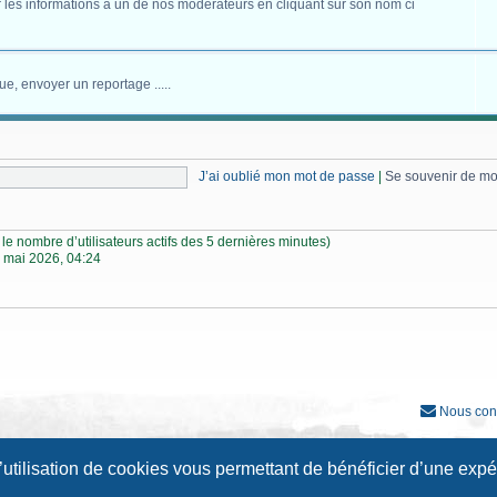
 les informations à un de nos modérateurs en cliquant sur son nom ci
ue, envoyer un reportage .....
J’ai oublié mon mot de passe
|
Se souvenir de m
lon le nombre d’utilisateurs actifs des 5 dernières minutes)
 mai 2026, 04:24
Nous con
Développé par
phpBB
® Forum Software © phpBB Limited
l’utilisation de cookies vous permettant de bénéficier d’une exp
Traduction française officielle
©
Qiaeru
Style
Prosilver New Edition
par ©
Origin