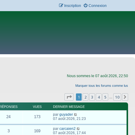
Inscription
Connexion
Nous sommes le 07 août 2026, 22:50
Marquer tous les forums comme lus
Page
1
sur
10
1
2
3
4
5
10
Su
…
RÉPONSES
VUES
DERNIER MESSAGE
par
guyader
24
173
07 août 2026, 21:23
par
carcaien2
3
169
07 août 2026, 17:44