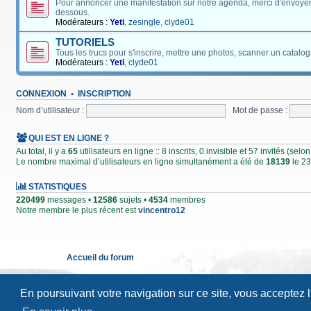
Pour annoncer une manifestation sur notre agenda, merci d'envoyer
dessous.
Modérateurs :
Yeti
,
zesingle
,
clyde01
TUTORIELS
Tous les trucs pour s'inscrire, mettre une photos, scanner un catalog
Modérateurs :
Yeti
,
clyde01
CONNEXION
•
INSCRIPTION
Nom d’utilisateur :
Mot de passe :
QUI EST EN LIGNE ?
Au total, il y a
65
utilisateurs en ligne :: 8 inscrits, 0 invisible et 57 invités (se
Le nombre maximal d’utilisateurs en ligne simultanément a été de
18139
le 23
STATISTIQUES
220499
messages •
12586
sujets •
4534
membres
Notre membre le plus récent est
vincentro12
Accueil du forum
En poursuivant votre navigation sur ce site, vous acceptez 