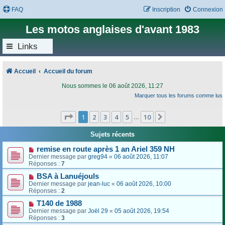
FAQ
Inscription
Connexion
Les motos anglaises d'avant 1983
Links
Accueil
Accueil du forum
Nous sommes le 06 août 2026, 11:27
Marquer tous les forums comme lus
Page
1
sur
10
1
2
3
4
5
10
Suivant
…
Sujets récents
remise en route après 1 an Ariel 359 NH
Dernier message par
greg94
«
06 août 2026, 11:07
Réponses :
7
BSA à Lanuéjouls
Dernier message par
jean-luc
«
06 août 2026, 10:00
Réponses :
2
T140 de 1988
Dernier message par
Joël 29
«
05 août 2026, 19:54
Réponses :
3