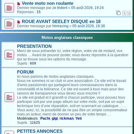
Vente moto non roulante
Dernier message par
ze trident
«
05 août 2026, 19:24
Réponses :
15
1
2
ROUE AVANT SEELEY DISQUE en 18
Dernier message par
hlmracing
«
05 août 2026, 18:38
Motos anglaises classiques
PRESENTATION
Merci de vous présenter ici, votre région, votre vie de motard, vos
motos .... Avant de pouvoir poster, vous devez répondre à la question
qui se trouve sous les options du message.
Sujets :
609
FORUM
Ici nous parlons de motos anglaises classiques.
Nous ne sommes ni un club ni une association. Ce site est le travail
d'amis passionnés qui partagent leurs connaissances dans la
convivialité et la tolérance. Ce site est ouvert à tous mais pour des
raisons de transparence vous devez vous inscrire !!
Le site est gratuit et il grandit si chacun participe, vous pouvez tous
participer soit par une page album sur votre moto, soit par un sujet
technique lors d’une réparation, soit en scannant un catalogue ……
Vous avez, ici, la possibilité de ne pas être un simple consommateur
mais un acteur, merci de donner un peu de votre temps …
Modérateurs :
Pachi
,
gigi
,
rickman
,
Yeti
Sujets :
11625
PETITES ANNONCES