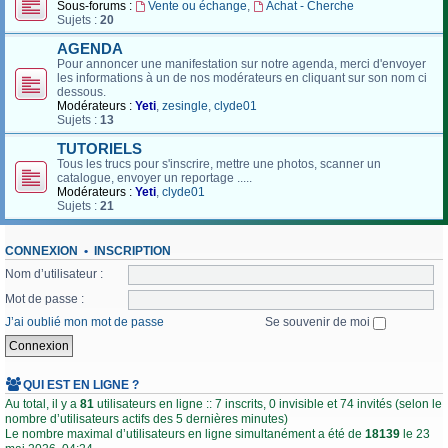
Sous-forums :
Vente ou échange
,
Achat - Cherche
Sujets :
20
AGENDA
Pour annoncer une manifestation sur notre agenda, merci d'envoyer
les informations à un de nos modérateurs en cliquant sur son nom ci
dessous.
Modérateurs :
Yeti
,
zesingle
,
clyde01
Sujets :
13
TUTORIELS
Tous les trucs pour s'inscrire, mettre une photos, scanner un
catalogue, envoyer un reportage .....
Modérateurs :
Yeti
,
clyde01
Sujets :
21
CONNEXION
•
INSCRIPTION
Nom d’utilisateur :
Mot de passe :
J’ai oublié mon mot de passe
Se souvenir de moi
QUI EST EN LIGNE ?
Au total, il y a
81
utilisateurs en ligne :: 7 inscrits, 0 invisible et 74 invités (selon le
nombre d’utilisateurs actifs des 5 dernières minutes)
Le nombre maximal d’utilisateurs en ligne simultanément a été de
18139
le 23