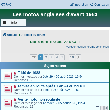
FAQ
Inscription
Connexion
Les motos anglaises d'avant 1983
Links
Accueil
Accueil du forum
Nous sommes le 06 août 2026, 03:21
Marquer tous les forums comme lus
Page
1
sur
10
1
2
3
4
5
10
Suivant
…
Sujets récents
T140 de 1988
Dernier message par
Joël 29
«
05 août 2026, 19:54
Réponses :
3
remise en route après 1 an Ariel 359 NH
Dernier message par
elmo
«
05 août 2026, 19:53
Réponses :
6
Vente moto non roulante
Dernier message par
ze trident
«
05 août 2026, 19:24
Réponses :
15
1
2