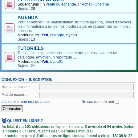
Sous-forums :
Vente ou échange
,
Achat - Cherche
Sujets :
20
AGENDA
Pour annoncer une manifestation sur notre agenda, merci d'envoyer
les informations à un de nos modérateurs en cliquant sur son nom ci
dessous.
Modérateurs :
Yeti
,
zesingle
,
clyde01
Sujets :
13
TUTORIELS
Tous les trucs pour s'inscrire, mettre une photos, scanner un
catalogue, envoyer un reportage .....
Modérateurs :
Yeti
,
clyde01
Sujets :
21
CONNEXION
•
INSCRIPTION
Nom d’utilisateur :
Mot de passe :
J’ai oublié mon mot de passe
Se souvenir de moi
QUI EST EN LIGNE ?
Au total, il y a
101
utilisateurs en ligne :: 7 inscrits, 0 invisible et 94 invités (selon
le nombre d’utilisateurs actifs des 5 dernières minutes)
Le nombre maximal d’utilisateurs en ligne simultanément a été de
18139
le 23