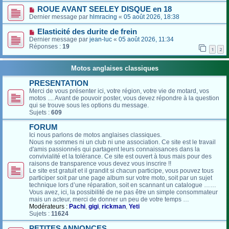
ROUE AVANT SEELEY DISQUE en 18
Dernier message par
hlmracing
«
05 août 2026, 18:38
Elasticité des durite de frein
Dernier message par
jean-luc
«
05 août 2026, 11:34
Réponses :
19
1
2
Motos anglaises classiques
PRESENTATION
Merci de vous présenter ici, votre région, votre vie de motard, vos
motos .... Avant de pouvoir poster, vous devez répondre à la question
qui se trouve sous les options du message.
Sujets :
609
FORUM
Ici nous parlons de motos anglaises classiques.
Nous ne sommes ni un club ni une association. Ce site est le travail
d'amis passionnés qui partagent leurs connaissances dans la
convivialité et la tolérance. Ce site est ouvert à tous mais pour des
raisons de transparence vous devez vous inscrire !!
Le site est gratuit et il grandit si chacun participe, vous pouvez tous
participer soit par une page album sur votre moto, soit par un sujet
technique lors d’une réparation, soit en scannant un catalogue ……
Vous avez, ici, la possibilité de ne pas être un simple consommateur
mais un acteur, merci de donner un peu de votre temps …
Modérateurs :
Pachi
,
gigi
,
rickman
,
Yeti
Sujets :
11624
PETITES ANNONCES