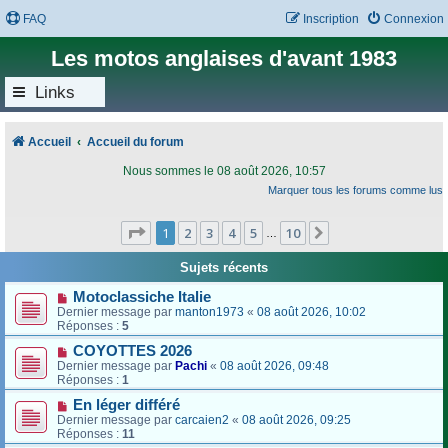
FAQ
Inscription
Connexion
Les motos anglaises d'avant 1983
Links
Accueil
Accueil du forum
Nous sommes le 08 août 2026, 10:57
Marquer tous les forums comme lus
Page
1
sur
10
1
2
3
4
5
10
Suivant
…
Sujets récents
Motoclassiche Italie
Dernier message par
manton1973
«
08 août 2026, 10:02
Réponses :
5
COYOTTES 2026
Dernier message par
Pachi
«
08 août 2026, 09:48
Réponses :
1
En léger différé
Dernier message par
carcaien2
«
08 août 2026, 09:25
Réponses :
11