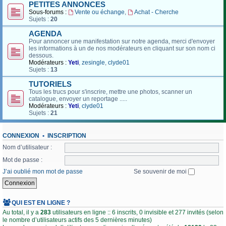
PETITES ANNONCES
Sous-forums :
Vente ou échange
,
Achat - Cherche
Sujets :
20
AGENDA
Pour annoncer une manifestation sur notre agenda, merci d'envoyer
les informations à un de nos modérateurs en cliquant sur son nom ci
dessous.
Modérateurs :
Yeti
,
zesingle
,
clyde01
Sujets :
13
TUTORIELS
Tous les trucs pour s'inscrire, mettre une photos, scanner un
catalogue, envoyer un reportage .....
Modérateurs :
Yeti
,
clyde01
Sujets :
21
CONNEXION
•
INSCRIPTION
Nom d’utilisateur :
Mot de passe :
J’ai oublié mon mot de passe
Se souvenir de moi
QUI EST EN LIGNE ?
Au total, il y a
283
utilisateurs en ligne :: 6 inscrits, 0 invisible et 277 invités (selon
le nombre d’utilisateurs actifs des 5 dernières minutes)