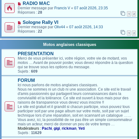
RADIO MAC
Dernier message par
Francis V
«
07 août 2026, 23:35
Réponses :
28
1
2
Sologne Rally VI
Dernier message par
Oliv44
«
07 août 2026, 14:33
Réponses :
22
1
2
Motos anglaises classiques
PRESENTATION
Merci de vous présenter ici, votre région, votre vie de motard, vos
motos .... Avant de pouvoir poster, vous devez répondre à la question
qui se trouve sous les options du message.
Sujets :
609
FORUM
Ici nous parlons de motos anglaises classiques.
Nous ne sommes ni un club ni une association. Ce site est le travail
d'amis passionnés qui partagent leurs connaissances dans la
convivialité et la tolérance. Ce site est ouvert à tous mais pour des
raisons de transparence vous devez vous inscrire !!
Le site est gratuit et il grandit si chacun participe, vous pouvez tous
participer soit par une page album sur votre moto, soit par un sujet
technique lors d’une réparation, soit en scannant un catalogue ……
Vous avez, ici, la possibilité de ne pas être un simple consommateur
mais un acteur, merci de donner un peu de votre temps …
Modérateurs :
Pachi
,
gigi
,
rickman
,
Yeti
Sujets :
11629