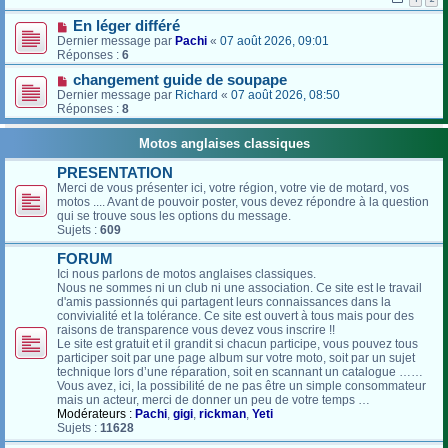
En léger différé
Dernier message par
Pachi
«
07 août 2026, 09:01
Réponses :
6
changement guide de soupape
Dernier message par
Richard
«
07 août 2026, 08:50
Réponses :
8
Motos anglaises classiques
PRESENTATION
Merci de vous présenter ici, votre région, votre vie de motard, vos
motos .... Avant de pouvoir poster, vous devez répondre à la question
qui se trouve sous les options du message.
Sujets :
609
FORUM
Ici nous parlons de motos anglaises classiques.
Nous ne sommes ni un club ni une association. Ce site est le travail
d'amis passionnés qui partagent leurs connaissances dans la
convivialité et la tolérance. Ce site est ouvert à tous mais pour des
raisons de transparence vous devez vous inscrire !!
Le site est gratuit et il grandit si chacun participe, vous pouvez tous
participer soit par une page album sur votre moto, soit par un sujet
technique lors d’une réparation, soit en scannant un catalogue ……
Vous avez, ici, la possibilité de ne pas être un simple consommateur
mais un acteur, merci de donner un peu de votre temps …
Modérateurs :
Pachi
,
gigi
,
rickman
,
Yeti
Sujets :
11628