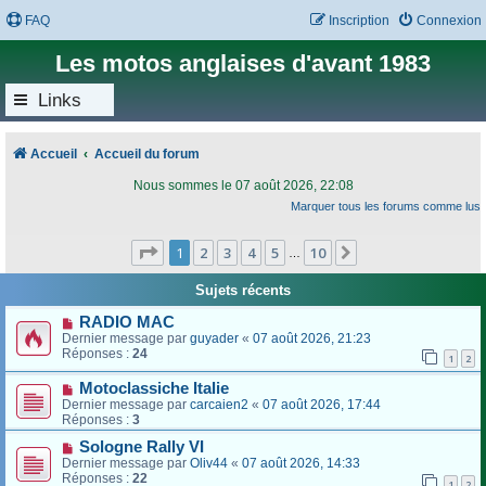
FAQ
Inscription
Connexion
Les motos anglaises d'avant 1983
Links
Accueil
Accueil du forum
Nous sommes le 07 août 2026, 22:08
Marquer tous les forums comme lus
Page
1
sur
10
1
2
3
4
5
10
Suivant
…
Sujets récents
RADIO MAC
Dernier message par
guyader
«
07 août 2026, 21:23
Réponses :
24
1
2
Motoclassiche Italie
Dernier message par
carcaien2
«
07 août 2026, 17:44
Réponses :
3
Sologne Rally VI
Dernier message par
Oliv44
«
07 août 2026, 14:33
Réponses :
22
1
2