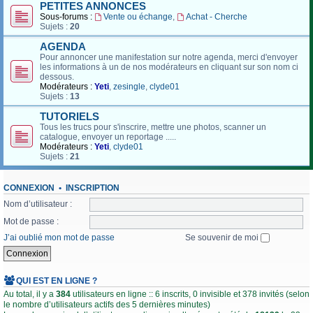
PETITES ANNONCES
Sous-forums :
Vente ou échange
,
Achat - Cherche
Sujets :
20
AGENDA
Pour annoncer une manifestation sur notre agenda, merci d'envoyer
les informations à un de nos modérateurs en cliquant sur son nom ci
dessous.
Modérateurs :
Yeti
,
zesingle
,
clyde01
Sujets :
13
TUTORIELS
Tous les trucs pour s'inscrire, mettre une photos, scanner un
catalogue, envoyer un reportage .....
Modérateurs :
Yeti
,
clyde01
Sujets :
21
CONNEXION
•
INSCRIPTION
Nom d’utilisateur :
Mot de passe :
J’ai oublié mon mot de passe
Se souvenir de moi
QUI EST EN LIGNE ?
Au total, il y a
384
utilisateurs en ligne :: 6 inscrits, 0 invisible et 378 invités (selon
le nombre d’utilisateurs actifs des 5 dernières minutes)