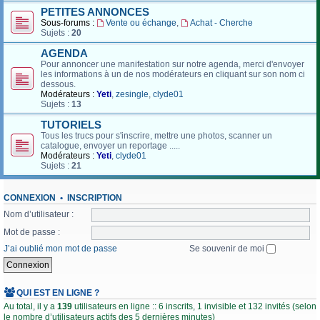
PETITES ANNONCES
Sous-forums :
Vente ou échange
,
Achat - Cherche
Sujets :
20
AGENDA
Pour annoncer une manifestation sur notre agenda, merci d'envoyer
les informations à un de nos modérateurs en cliquant sur son nom ci
dessous.
Modérateurs :
Yeti
,
zesingle
,
clyde01
Sujets :
13
TUTORIELS
Tous les trucs pour s'inscrire, mettre une photos, scanner un
catalogue, envoyer un reportage .....
Modérateurs :
Yeti
,
clyde01
Sujets :
21
CONNEXION
•
INSCRIPTION
Nom d’utilisateur :
Mot de passe :
J’ai oublié mon mot de passe
Se souvenir de moi
QUI EST EN LIGNE ?
Au total, il y a
139
utilisateurs en ligne :: 6 inscrits, 1 invisible et 132 invités (selon
le nombre d’utilisateurs actifs des 5 dernières minutes)