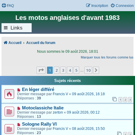
FAQ
Inscription
Connexion
Les motos anglaises d'avant 1983
Links
Accueil
Accueil du forum
Nous sommes le 09 août 2026, 18:01
Marquer tous les forums comme lus
Page
1
sur
10
1
2
3
4
5
10
Suivant
…
Sujets récents
En léger différé
Dernier message par
Francis V
«
09 août 2026, 16:18
Réponses :
39
1
2
3
Motoclassiche Italie
Dernier message par
zerton
«
09 août 2026, 00:12
Réponses :
13
Sologne Rally VI
Dernier message par
Francis V
«
08 août 2026, 15:50
Réponses :
23
1
2