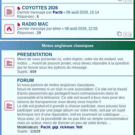
COYOTTES 2026
Dernier message par
Pachi
«
08 août 2026, 15:14
Réponses :
6
RADIO MAC
Dernier message par
elmo
«
08 août 2026, 12:55
Réponses :
29
1
2
Motos anglaises classiques
PRESENTATION
Merci de vous présenter ici, votre région, votre vie de motard, vos
motos .... Avant de pouvoir poster, vous devez répondre à la question
qui se trouve sous les options du message.
Sujets :
609
FORUM
Ici nous parlons de motos anglaises classiques.
Nous ne sommes ni un club ni une association. Ce site est le travail
d'amis passionnés qui partagent leurs connaissances dans la
convivialité et la tolérance. Ce site est ouvert à tous mais pour des
raisons de transparence vous devez vous inscrire !!
Le site est gratuit et il grandit si chacun participe, vous pouvez tous
participer soit par une page album sur votre moto, soit par un sujet
technique lors d’une réparation, soit en scannant un catalogue ……
Vous avez, ici, la possibilité de ne pas être un simple consommateur
mais un acteur, merci de donner un peu de votre temps …
Modérateurs :
Pachi
,
gigi
,
rickman
,
Yeti
Sujets :
11629