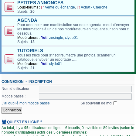
PETITES ANNONCES
Sous-forums :
Vente ou échange
,
Achat - Cherche
Sujets :
20
AGENDA
Pour annoncer une manifestation sur notre agenda, merci d'envoyer
les informations à un de nos modérateurs en cliquant sur son nom ci
dessous.
Modérateurs :
Yeti
,
zesingle
,
clyde01
Sujets :
13
TUTORIELS
Tous les trucs pour s'inscrire, mettre une photos, scanner un
catalogue, envoyer un reportage .....
Modérateurs :
Yeti
,
clyde01
Sujets :
21
CONNEXION
•
INSCRIPTION
Nom d’utilisateur :
Mot de passe :
J’ai oublié mon mot de passe
Se souvenir de moi
QUI EST EN LIGNE ?
Au total, il y a
95
utilisateurs en ligne :: 6 inscrits, 0 invisible et 89 invités (selon le
nombre d’utilisateurs actifs des 5 dernières minutes)