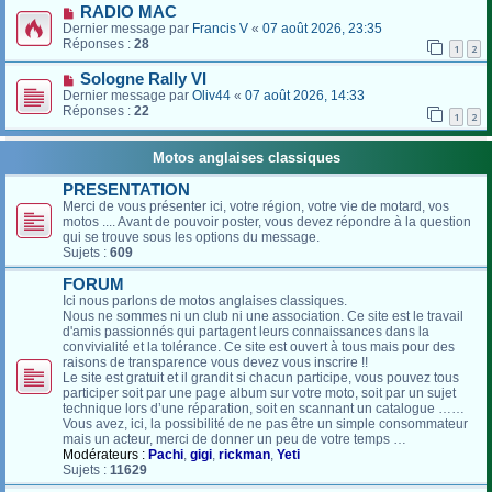
RADIO MAC
Dernier message par
Francis V
«
07 août 2026, 23:35
Réponses :
28
1
2
Sologne Rally VI
Dernier message par
Oliv44
«
07 août 2026, 14:33
Réponses :
22
1
2
Motos anglaises classiques
PRESENTATION
Merci de vous présenter ici, votre région, votre vie de motard, vos
motos .... Avant de pouvoir poster, vous devez répondre à la question
qui se trouve sous les options du message.
Sujets :
609
FORUM
Ici nous parlons de motos anglaises classiques.
Nous ne sommes ni un club ni une association. Ce site est le travail
d'amis passionnés qui partagent leurs connaissances dans la
convivialité et la tolérance. Ce site est ouvert à tous mais pour des
raisons de transparence vous devez vous inscrire !!
Le site est gratuit et il grandit si chacun participe, vous pouvez tous
participer soit par une page album sur votre moto, soit par un sujet
technique lors d’une réparation, soit en scannant un catalogue ……
Vous avez, ici, la possibilité de ne pas être un simple consommateur
mais un acteur, merci de donner un peu de votre temps …
Modérateurs :
Pachi
,
gigi
,
rickman
,
Yeti
Sujets :
11629