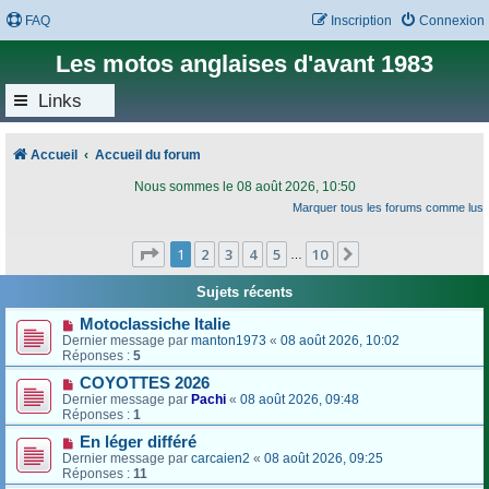
FAQ
Inscription
Connexion
Les motos anglaises d'avant 1983
Links
Accueil
Accueil du forum
Nous sommes le 08 août 2026, 10:50
Marquer tous les forums comme lus
Page
1
sur
10
1
2
3
4
5
10
Suivant
…
Sujets récents
Motoclassiche Italie
Dernier message par
manton1973
«
08 août 2026, 10:02
Réponses :
5
COYOTTES 2026
Dernier message par
Pachi
«
08 août 2026, 09:48
Réponses :
1
En léger différé
Dernier message par
carcaien2
«
08 août 2026, 09:25
Réponses :
11