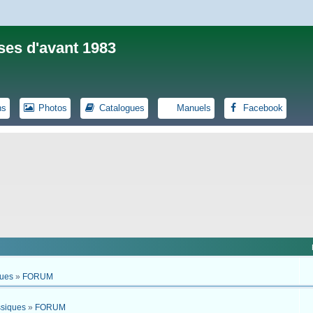
ses d'avant 1983
ns
Photos
Catalogues
Manuels
Facebook
ques
»
FORUM
ssiques
»
FORUM