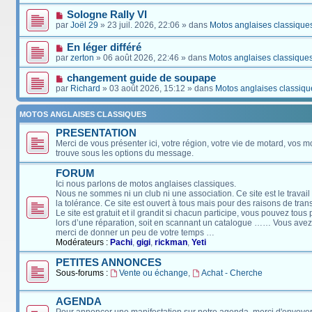
Sologne Rally VI
par
Joël 29
» 23 juil. 2026, 22:06 » dans
Motos anglaises classique
En léger différé
par
zerton
» 06 août 2026, 22:46 » dans
Motos anglaises classique
changement guide de soupape
par
Richard
» 03 août 2026, 15:12 » dans
Motos anglaises classiqu
MOTOS ANGLAISES CLASSIQUES
PRESENTATION
Merci de vous présenter ici, votre région, votre vie de motard, vos m
trouve sous les options du message.
FORUM
Ici nous parlons de motos anglaises classiques.
Nous ne sommes ni un club ni une association. Ce site est le travail
la tolérance. Ce site est ouvert à tous mais pour des raisons de tra
Le site est gratuit et il grandit si chacun participe, vous pouvez tou
lors d’une réparation, soit en scannant un catalogue …… Vous avez, 
merci de donner un peu de votre temps …
Modérateurs :
Pachi
,
gigi
,
rickman
,
Yeti
PETITES ANNONCES
Sous-forums :
Vente ou échange
,
Achat - Cherche
AGENDA