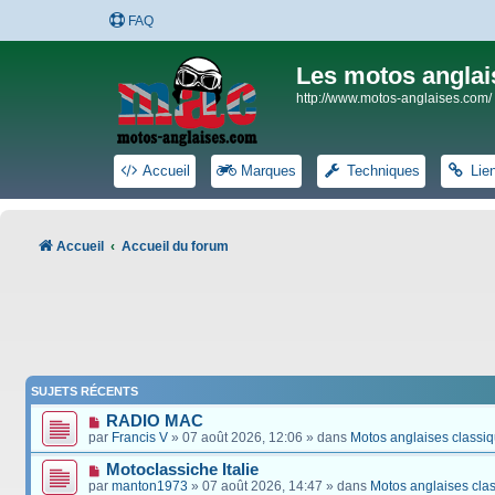
FAQ
Les motos anglai
http://www.motos-anglaises.com/
Accueil
Marques
Techniques
Lie
Accueil
Accueil du forum
SUJETS RÉCENTS
RADIO MAC
par
Francis V
» 07 août 2026, 12:06 » dans
Motos anglaises classi
Motoclassiche Italie
par
manton1973
» 07 août 2026, 14:47 » dans
Motos anglaises cla