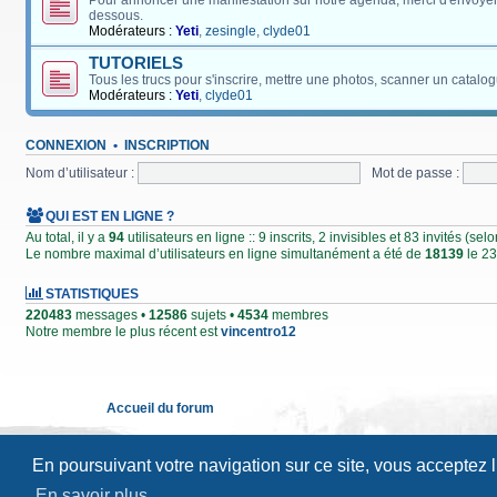
Pour annoncer une manifestation sur notre agenda, merci d'envoyer
dessous.
Modérateurs :
Yeti
,
zesingle
,
clyde01
TUTORIELS
Tous les trucs pour s'inscrire, mettre une photos, scanner un catalog
Modérateurs :
Yeti
,
clyde01
CONNEXION
•
INSCRIPTION
Nom d’utilisateur :
Mot de passe :
QUI EST EN LIGNE ?
Au total, il y a
94
utilisateurs en ligne :: 9 inscrits, 2 invisibles et 83 invités (s
Le nombre maximal d’utilisateurs en ligne simultanément a été de
18139
le 23
STATISTIQUES
220483
messages •
12586
sujets •
4534
membres
Notre membre le plus récent est
vincentro12
Accueil du forum
En poursuivant votre navigation sur ce site, vous acceptez 
En savoir plus…