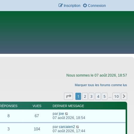
Inscription
Connexion
Nous sommes le 07 août 2026, 18:57
Marquer tous les forums comme lus
Page
1
sur
10
1
2
3
4
5
10
Su
…
RÉPONSES
VUES
DERNIER MESSAGE
par
joe
8
67
07 août 2026, 18:54
par
carcaien2
3
104
07 août 2026, 17:44