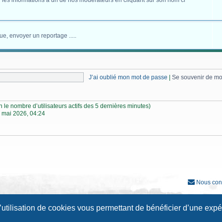
 les informations à un de nos modérateurs en cliquant sur son nom ci
ue, envoyer un reportage .....
J’ai oublié mon mot de passe
|
Se souvenir de m
elon le nombre d’utilisateurs actifs des 5 dernières minutes)
 mai 2026, 04:24
Nous con
Développé par
phpBB
® Forum Software © phpBB Limited
l’utilisation de cookies vous permettant de bénéficier d’une exp
Traduction française officielle
©
Qiaeru
Style
Prosilver New Edition
par ©
Origin