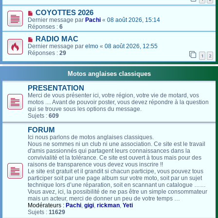
COYOTTES 2026
Dernier message par
Pachi
«
08 août 2026, 15:14
Réponses :
6
RADIO MAC
Dernier message par
elmo
«
08 août 2026, 12:55
Réponses :
29
1
2
Motos anglaises classiques
PRESENTATION
Merci de vous présenter ici, votre région, votre vie de motard, vos
motos .... Avant de pouvoir poster, vous devez répondre à la question
qui se trouve sous les options du message.
Sujets :
609
FORUM
Ici nous parlons de motos anglaises classiques.
Nous ne sommes ni un club ni une association. Ce site est le travail
d'amis passionnés qui partagent leurs connaissances dans la
convivialité et la tolérance. Ce site est ouvert à tous mais pour des
raisons de transparence vous devez vous inscrire !!
Le site est gratuit et il grandit si chacun participe, vous pouvez tous
participer soit par une page album sur votre moto, soit par un sujet
technique lors d’une réparation, soit en scannant un catalogue ……
Vous avez, ici, la possibilité de ne pas être un simple consommateur
mais un acteur, merci de donner un peu de votre temps …
Modérateurs :
Pachi
,
gigi
,
rickman
,
Yeti
Sujets :
11629