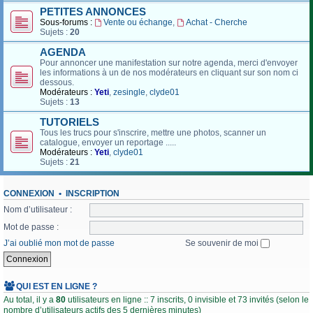
PETITES ANNONCES
Sous-forums :
Vente ou échange
,
Achat - Cherche
Sujets :
20
AGENDA
Pour annoncer une manifestation sur notre agenda, merci d'envoyer
les informations à un de nos modérateurs en cliquant sur son nom ci
dessous.
Modérateurs :
Yeti
,
zesingle
,
clyde01
Sujets :
13
TUTORIELS
Tous les trucs pour s'inscrire, mettre une photos, scanner un
catalogue, envoyer un reportage .....
Modérateurs :
Yeti
,
clyde01
Sujets :
21
CONNEXION
•
INSCRIPTION
Nom d’utilisateur :
Mot de passe :
J’ai oublié mon mot de passe
Se souvenir de moi
QUI EST EN LIGNE ?
Au total, il y a
80
utilisateurs en ligne :: 7 inscrits, 0 invisible et 73 invités (selon le
nombre d’utilisateurs actifs des 5 dernières minutes)