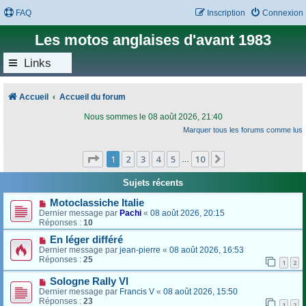
FAQ
Inscription
Connexion
Les motos anglaises d'avant 1983
Links
Accueil
Accueil du forum
Nous sommes le 08 août 2026, 21:40
Marquer tous les forums comme lus
Page
1
sur
10
1
2
3
4
5
10
Suivant
…
Sujets récents
Motoclassiche Italie
Dernier message par
Pachi
«
08 août 2026, 20:15
Réponses :
10
En léger différé
Dernier message par
jean-pierre
«
08 août 2026, 16:53
Réponses :
25
1
2
Sologne Rally VI
Dernier message par
Francis V
«
08 août 2026, 15:50
Réponses :
23
1
2