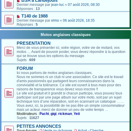
BSA à Lanuéjouls
Dernier message par
jean-luc
«
07 août 2026, 08:30
Réponses :
13
T140 de 1988
Dernier message par
elmo
«
06 août 2026, 18:35
Réponses :
5
Motos anglaises classiques
PRESENTATION
Merci de vous présenter ici, votre région, votre vie de motard, vos
motos .... Avant de pouvoir poster, vous devez répondre à la question
qui se trouve sous les options du message.
Sujets :
609
FORUM
Ici nous parlons de motos anglaises classiques.
Nous ne sommes ni un club ni une association. Ce site est le travail
d'amis passionnés qui partagent leurs connaissances dans la
convivialité et la tolérance. Ce site est ouvert à tous mais pour des
raisons de transparence vous devez vous inscrire !!
Le site est gratuit et il grandit si chacun participe, vous pouvez tous
participer soit par une page album sur votre moto, soit par un sujet
technique lors d’une réparation, soit en scannant un catalogue ……
Vous avez, ici, la possibilité de ne pas être un simple consommateur
mais un acteur, merci de donner un peu de votre temps …
Modérateurs :
Pachi
,
gigi
,
rickman
,
Yeti
Sujets :
11627
PETITES ANNONCES
Sous-forums :
Vente ou échange
,
Achat - Cherche