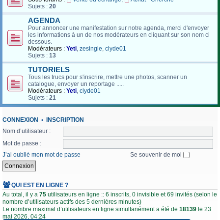
Sujets :
20
AGENDA
Pour annoncer une manifestation sur notre agenda, merci d'envoyer
les informations à un de nos modérateurs en cliquant sur son nom ci
dessous.
Modérateurs :
Yeti
,
zesingle
,
clyde01
Sujets :
13
TUTORIELS
Tous les trucs pour s'inscrire, mettre une photos, scanner un
catalogue, envoyer un reportage .....
Modérateurs :
Yeti
,
clyde01
Sujets :
21
CONNEXION
•
INSCRIPTION
Nom d’utilisateur :
Mot de passe :
J’ai oublié mon mot de passe
Se souvenir de moi
QUI EST EN LIGNE ?
Au total, il y a
75
utilisateurs en ligne :: 6 inscrits, 0 invisible et 69 invités (selon le
nombre d’utilisateurs actifs des 5 dernières minutes)
Le nombre maximal d’utilisateurs en ligne simultanément a été de
18139
le 23
mai 2026, 04:24