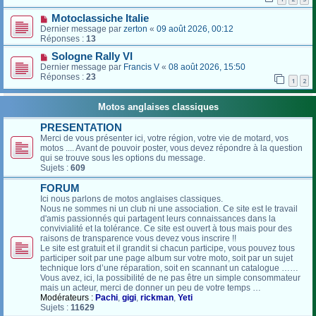
Motoclassiche Italie
Dernier message par
zerton
«
09 août 2026, 00:12
Réponses :
13
Sologne Rally VI
Dernier message par
Francis V
«
08 août 2026, 15:50
Réponses :
23
1
2
Motos anglaises classiques
PRESENTATION
Merci de vous présenter ici, votre région, votre vie de motard, vos
motos .... Avant de pouvoir poster, vous devez répondre à la question
qui se trouve sous les options du message.
Sujets :
609
FORUM
Ici nous parlons de motos anglaises classiques.
Nous ne sommes ni un club ni une association. Ce site est le travail
d'amis passionnés qui partagent leurs connaissances dans la
convivialité et la tolérance. Ce site est ouvert à tous mais pour des
raisons de transparence vous devez vous inscrire !!
Le site est gratuit et il grandit si chacun participe, vous pouvez tous
participer soit par une page album sur votre moto, soit par un sujet
technique lors d’une réparation, soit en scannant un catalogue ……
Vous avez, ici, la possibilité de ne pas être un simple consommateur
mais un acteur, merci de donner un peu de votre temps …
Modérateurs :
Pachi
,
gigi
,
rickman
,
Yeti
Sujets :
11629