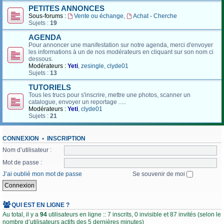
PETITES ANNONCES
Sous-forums :
Vente ou échange
,
Achat - Cherche
Sujets :
19
AGENDA
Pour annoncer une manifestation sur notre agenda, merci d'envoyer
les informations à un de nos modérateurs en cliquant sur son nom ci
dessous.
Modérateurs :
Yeti
,
zesingle
,
clyde01
Sujets :
13
TUTORIELS
Tous les trucs pour s'inscrire, mettre une photos, scanner un
catalogue, envoyer un reportage .....
Modérateurs :
Yeti
,
clyde01
Sujets :
21
CONNEXION
•
INSCRIPTION
Nom d’utilisateur :
Mot de passe :
J’ai oublié mon mot de passe
Se souvenir de moi
QUI EST EN LIGNE ?
Au total, il y a
94
utilisateurs en ligne :: 7 inscrits, 0 invisible et 87 invités (selon le
nombre d’utilisateurs actifs des 5 dernières minutes)