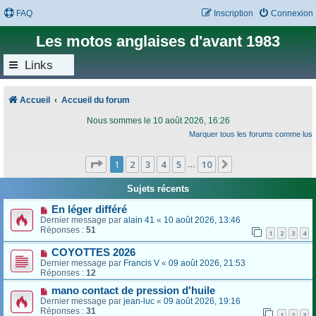
FAQ
Inscription
Connexion
Les motos anglaises d'avant 1983
Links
Accueil
Accueil du forum
Nous sommes le 10 août 2026, 16:26
Marquer tous les forums comme lus
Page
1
sur
10
1
2
3
4
5
10
Suivant
…
Sujets récents
En léger différé
Dernier message par
alain 41
«
10 août 2026, 13:46
Réponses :
51
1
2
3
4
COYOTTES 2026
Dernier message par
Francis V
«
09 août 2026, 21:53
Réponses :
12
mano contact de pression d'huile
Dernier message par
jean-luc
«
09 août 2026, 19:16
Réponses :
31
1
2
3