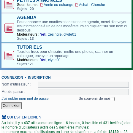
PETITES ANNONCES
Sous-forums :
Vente ou échange
,
Achat - Cherche
Sujets :
20
AGENDA
Pour annoncer une manifestation sur notre agenda, merci d'envoyer
les informations à un de nos modérateurs en cliquant sur son nom ci
dessous.
Modérateurs :
Yeti
,
zesingle
,
clyde01
Sujets :
13
TUTORIELS
Tous les trucs pour s'inscrire, mettre une photos, scanner un
catalogue, envoyer un reportage .....
Modérateurs :
Yeti
,
clyde01
Sujets :
21
CONNEXION
•
INSCRIPTION
Nom d’utilisateur :
Mot de passe :
J’ai oublié mon mot de passe
Se souvenir de moi
QUI EST EN LIGNE ?
Au total, il y a
437
utilisateurs en ligne :: 6 inscrits, 0 invisible et 431 invités (selon
le nombre d’utilisateurs actifs des 5 dernières minutes)
Le nombre maximal d’utilisateurs en ligne simultanément a été de
18139
le 23