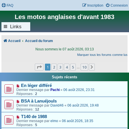
FAQ
Inscription
Connexion
Les motos anglaises d'avant 1983
Links
Accueil
Accueil du forum
Nous sommes le 07 août 2026, 03:13
Marquer tous les forums comme lus
Page
1
sur
10
1
2
3
4
5
10
Suivant
…
Sujets récents
En léger différé
Dernier message par
Pachi
«
06 août 2026, 23:31
Réponses :
2
BSA à Lanuéjouls
Dernier message par
David46
«
06 août 2026, 19:48
Réponses :
12
T140 de 1988
Dernier message par
elmo
«
06 août 2026, 18:35
Réponses :
5