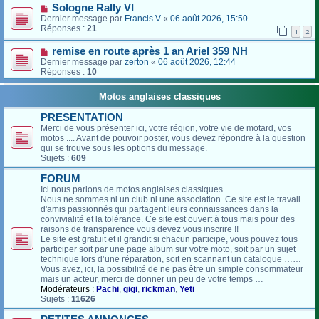
Sologne Rally VI
Dernier message par
Francis V
«
06 août 2026, 15:50
Réponses :
21
1
2
remise en route après 1 an Ariel 359 NH
Dernier message par
zerton
«
06 août 2026, 12:44
Réponses :
10
Motos anglaises classiques
PRESENTATION
Merci de vous présenter ici, votre région, votre vie de motard, vos
motos .... Avant de pouvoir poster, vous devez répondre à la question
qui se trouve sous les options du message.
Sujets :
609
FORUM
Ici nous parlons de motos anglaises classiques.
Nous ne sommes ni un club ni une association. Ce site est le travail
d'amis passionnés qui partagent leurs connaissances dans la
convivialité et la tolérance. Ce site est ouvert à tous mais pour des
raisons de transparence vous devez vous inscrire !!
Le site est gratuit et il grandit si chacun participe, vous pouvez tous
participer soit par une page album sur votre moto, soit par un sujet
technique lors d’une réparation, soit en scannant un catalogue ……
Vous avez, ici, la possibilité de ne pas être un simple consommateur
mais un acteur, merci de donner un peu de votre temps …
Modérateurs :
Pachi
,
gigi
,
rickman
,
Yeti
Sujets :
11626