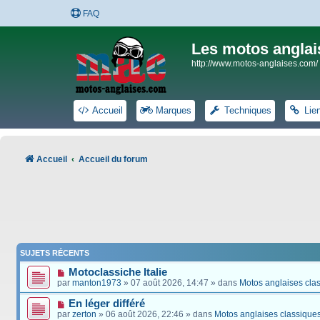
FAQ
Les motos anglai
http://www.motos-anglaises.com/
Accueil
Marques
Techniques
Lie
Accueil
Accueil du forum
SUJETS RÉCENTS
Motoclassiche Italie
par
manton1973
» 07 août 2026, 14:47 » dans
Motos anglaises cla
En léger différé
par
zerton
» 06 août 2026, 22:46 » dans
Motos anglaises classique