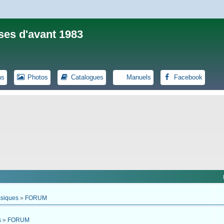
ses d'avant 1983
ns
Photos
Catalogues
Manuels
Facebook
ssiques
»
FORUM
s
»
FORUM