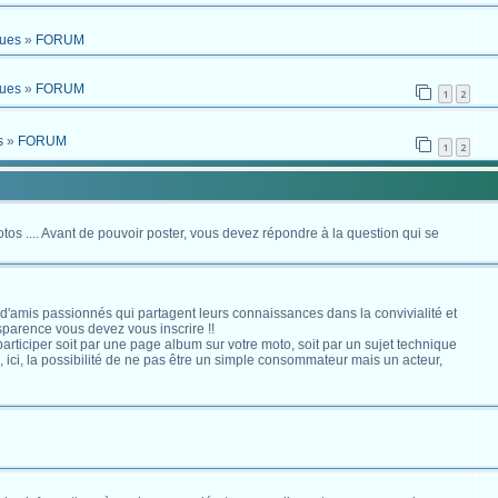
ques
»
FORUM
ques
»
FORUM
1
2
s
»
FORUM
1
2
otos .... Avant de pouvoir poster, vous devez répondre à la question qui se
 d'amis passionnés qui partagent leurs connaissances dans la convivialité et
nsparence vous devez vous inscrire !!
s participer soit par une page album sur votre moto, soit par un sujet technique
ici, la possibilité de ne pas être un simple consommateur mais un acteur,