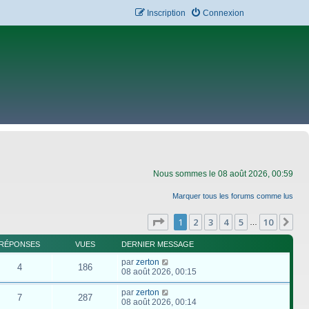
Inscription
Connexion
Nous sommes le 08 août 2026, 00:59
Marquer tous les forums comme lus
Page
1
sur
10
1
2
3
4
5
10
Su
…
RÉPONSES
VUES
DERNIER MESSAGE
par
zerton
4
186
08 août 2026, 00:15
par
zerton
7
287
08 août 2026, 00:14