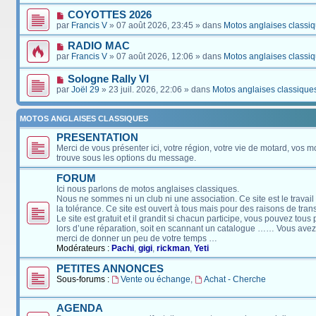
COYOTTES 2026
par
Francis V
» 07 août 2026, 23:45 » dans
Motos anglaises classi
RADIO MAC
par
Francis V
» 07 août 2026, 12:06 » dans
Motos anglaises classi
Sologne Rally VI
par
Joël 29
» 23 juil. 2026, 22:06 » dans
Motos anglaises classique
MOTOS ANGLAISES CLASSIQUES
PRESENTATION
Merci de vous présenter ici, votre région, votre vie de motard, vos m
trouve sous les options du message.
FORUM
Ici nous parlons de motos anglaises classiques.
Nous ne sommes ni un club ni une association. Ce site est le travail
la tolérance. Ce site est ouvert à tous mais pour des raisons de tra
Le site est gratuit et il grandit si chacun participe, vous pouvez tou
lors d’une réparation, soit en scannant un catalogue …… Vous avez, 
merci de donner un peu de votre temps …
Modérateurs :
Pachi
,
gigi
,
rickman
,
Yeti
PETITES ANNONCES
Sous-forums :
Vente ou échange
,
Achat - Cherche
AGENDA