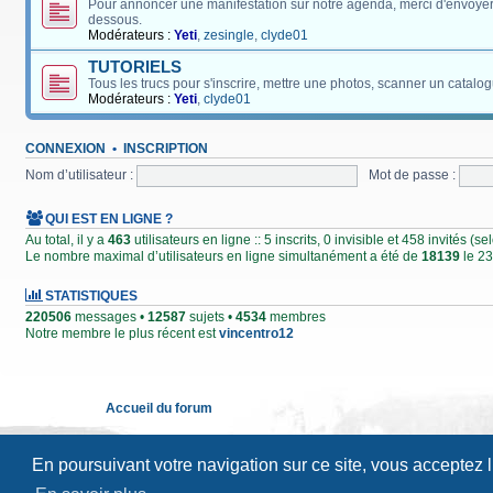
Pour annoncer une manifestation sur notre agenda, merci d'envoyer
dessous.
Modérateurs :
Yeti
,
zesingle
,
clyde01
TUTORIELS
Tous les trucs pour s'inscrire, mettre une photos, scanner un catalog
Modérateurs :
Yeti
,
clyde01
CONNEXION
•
INSCRIPTION
Nom d’utilisateur :
Mot de passe :
QUI EST EN LIGNE ?
Au total, il y a
463
utilisateurs en ligne :: 5 inscrits, 0 invisible et 458 invités (
Le nombre maximal d’utilisateurs en ligne simultanément a été de
18139
le 23
STATISTIQUES
220506
messages •
12587
sujets •
4534
membres
Notre membre le plus récent est
vincentro12
Accueil du forum
En poursuivant votre navigation sur ce site, vous acceptez 