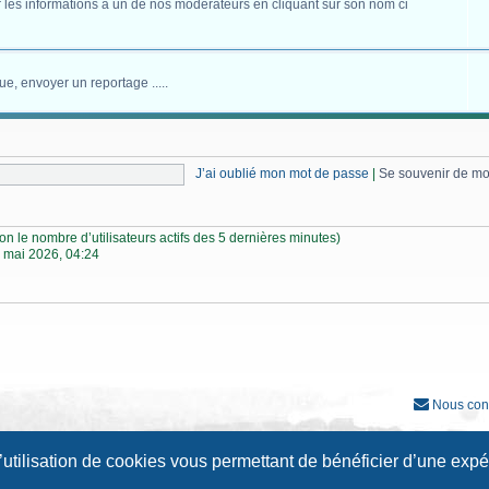
 les informations à un de nos modérateurs en cliquant sur son nom ci
ue, envoyer un reportage .....
J’ai oublié mon mot de passe
|
Se souvenir de m
selon le nombre d’utilisateurs actifs des 5 dernières minutes)
 mai 2026, 04:24
Nous con
Développé par
phpBB
® Forum Software © phpBB Limited
l’utilisation de cookies vous permettant de bénéficier d’une exp
Traduction française officielle
©
Qiaeru
Style
Prosilver New Edition
par ©
Origin