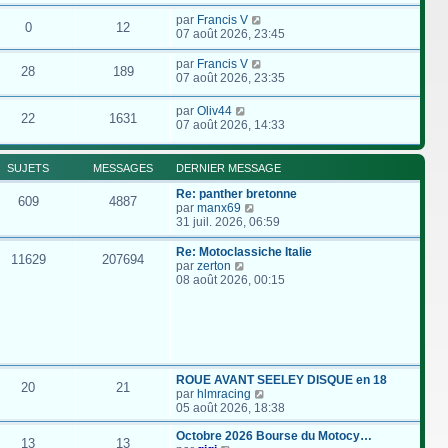
par
Francis V
0
12
07 août 2026, 23:45
par
Francis V
28
189
07 août 2026, 23:35
par
Oliv44
22
1631
07 août 2026, 14:33
SUJETS
MESSAGES
DERNIER MESSAGE
Re: panther bretonne
609
4887
C
par
manx69
o
31 juil. 2026, 06:59
n
s
Re: Motoclassiche Italie
11629
207694
u
C
par
zerton
l
o
08 août 2026, 00:15
t
n
e
s
r
u
l
l
e
t
d
e
e
r
ROUE AVANT SEELEY DISQUE en 18
20
21
r
l
C
par
hlmracing
n
e
o
05 août 2026, 18:38
i
d
n
e
e
s
Octobre 2026 Bourse du Motocy…
13
13
r
r