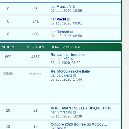
par
Francis V
0
23
07 août 2026, 12:06
par
Pachi
6
241
07 août 2026, 09:01
par
Richard
8
403
07 août 2026, 08:50
SUJETS
MESSAGES
DERNIER MESSAGE
Re: panther bretonne
609
4887
C
par
manx69
o
31 juil. 2026, 06:59
n
s
Re: Motoclassiche Italie
11628
207663
u
C
par
carcaien2
l
o
07 août 2026, 17:44
t
n
e
s
r
u
l
l
e
t
d
e
e
r
ROUE AVANT SEELEY DISQUE en 18
20
21
r
l
C
par
hlmracing
n
e
o
05 août 2026, 18:38
i
d
n
e
e
s
Octobre 2026 Bourse du Motocy…
13
13
r
r
C
u
par
gigi