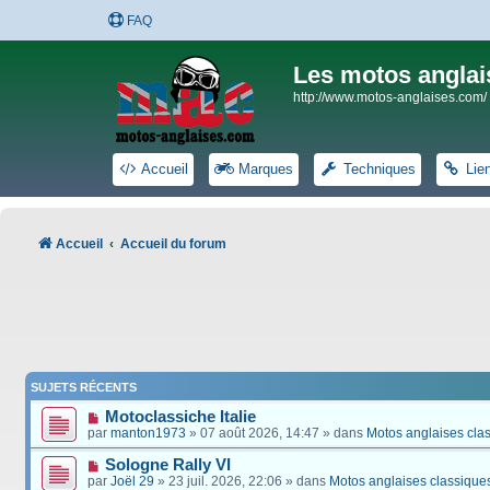
FAQ
Les motos anglai
http://www.motos-anglaises.com/
Accueil
Marques
Techniques
Lie
Accueil
Accueil du forum
SUJETS RÉCENTS
Motoclassiche Italie
par
manton1973
» 07 août 2026, 14:47 » dans
Motos anglaises cla
Sologne Rally VI
par
Joël 29
» 23 juil. 2026, 22:06 » dans
Motos anglaises classique