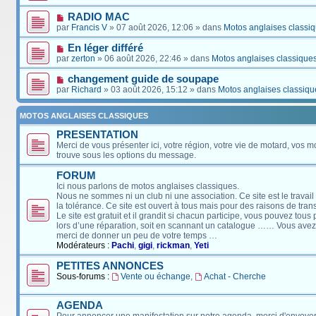
RADIO MAC
par
Francis V
» 07 août 2026, 12:06 » dans
Motos anglaises classi
En léger différé
par
zerton
» 06 août 2026, 22:46 » dans
Motos anglaises classique
changement guide de soupape
par
Richard
» 03 août 2026, 15:12 » dans
Motos anglaises classiqu
MOTOS ANGLAISES CLASSIQUES
PRESENTATION
Merci de vous présenter ici, votre région, votre vie de motard, vos m
trouve sous les options du message.
FORUM
Ici nous parlons de motos anglaises classiques.
Nous ne sommes ni un club ni une association. Ce site est le travail
la tolérance. Ce site est ouvert à tous mais pour des raisons de tra
Le site est gratuit et il grandit si chacun participe, vous pouvez tou
lors d’une réparation, soit en scannant un catalogue …… Vous avez, 
merci de donner un peu de votre temps …
Modérateurs :
Pachi
,
gigi
,
rickman
,
Yeti
PETITES ANNONCES
Sous-forums :
Vente ou échange
,
Achat - Cherche
AGENDA