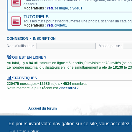
Pour annoncer une manifestation sur notre agenda, merci d'envoyer
dessous.
Modérateurs :
Yeti
,
zesingle
,
clyde01
TUTORIELS
Tous les trucs pour s'inscrire, mettre une photos, scanner un catalog
Modérateurs :
Yeti
,
clyde01
CONNEXION
•
INSCRIPTION
Nom d’utilisateur :
Mot de passe :
QUI EST EN LIGNE ?
Au total, il y a
84
utilisateurs en ligne :: 6 inscrits, 0 invisible et 78 invités (se
Le nombre maximal d’utilisateurs en ligne simultanément a été de
18139
le 23
STATISTIQUES
220475
messages •
12586
sujets •
4534
membres
Notre membre le plus récent est
vincentro12
Accueil du forum
En poursuivant votre navigation sur ce site, vous acceptez 
En savoir plus…