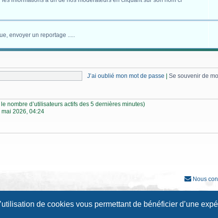
 les informations à un de nos modérateurs en cliquant sur son nom ci
ue, envoyer un reportage .....
J’ai oublié mon mot de passe
|
Se souvenir de m
lon le nombre d’utilisateurs actifs des 5 dernières minutes)
 mai 2026, 04:24
Nous con
Développé par
phpBB
® Forum Software © phpBB Limited
l’utilisation de cookies vous permettant de bénéficier d’une exp
Traduction française officielle
©
Qiaeru
Style
Prosilver New Edition
par ©
Origin