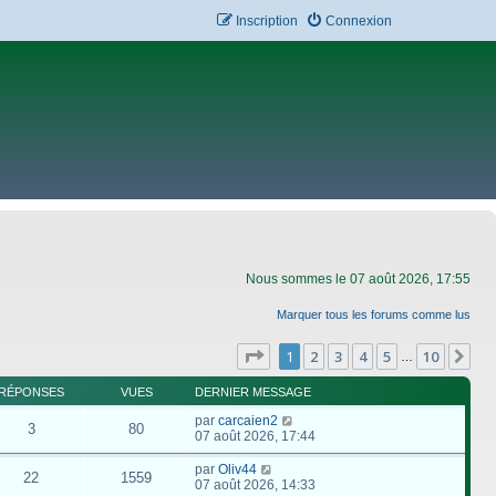
Inscription
Connexion
Nous sommes le 07 août 2026, 17:55
Marquer tous les forums comme lus
Page
1
sur
10
1
2
3
4
5
10
Su
…
RÉPONSES
VUES
DERNIER MESSAGE
par
carcaien2
3
80
07 août 2026, 17:44
par
Oliv44
22
1559
07 août 2026, 14:33