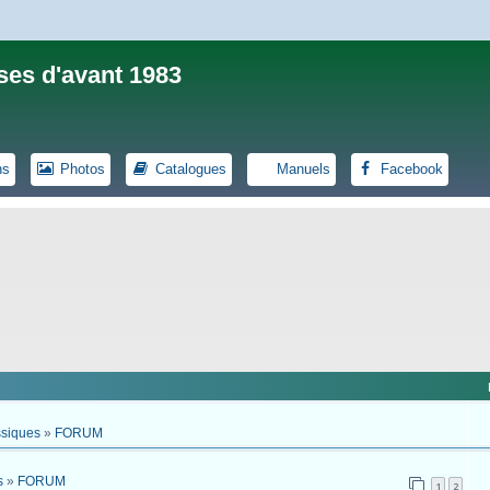
ses d'avant 1983
ns
Photos
Catalogues
Manuels
Facebook
ssiques
»
FORUM
s
»
FORUM
1
2