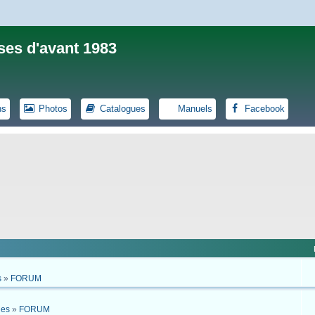
ses d'avant 1983
ns
Photos
Catalogues
Manuels
Facebook
s
»
FORUM
ues
»
FORUM