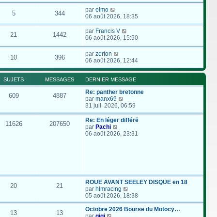
par
elmo
5
344
06 août 2026, 18:35
par
Francis V
21
1442
06 août 2026, 15:50
par
zerton
10
396
06 août 2026, 12:44
SUJETS
MESSAGES
DERNIER MESSAGE
Re: panther bretonne
609
4887
C
par
manx69
o
31 juil. 2026, 06:59
n
s
Re: En léger différé
11626
207650
u
C
par
Pachi
l
o
06 août 2026, 23:31
t
n
e
s
r
u
l
l
e
t
d
e
e
r
ROUE AVANT SEELEY DISQUE en 18
20
21
r
l
C
par
hlmracing
n
e
o
05 août 2026, 18:38
i
d
n
e
e
s
Octobre 2026 Bourse du Motocy…
13
13
r
r
C
u
par
gigi