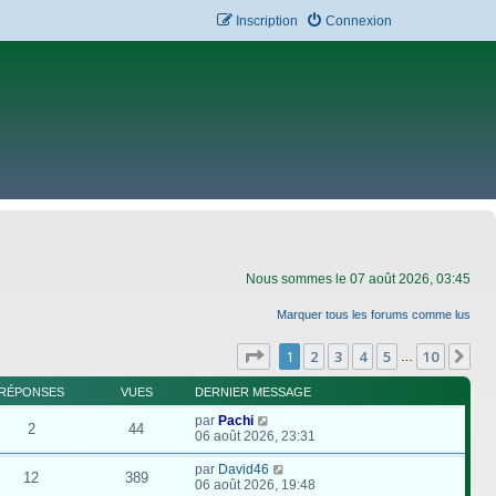
Inscription
Connexion
Nous sommes le 07 août 2026, 03:45
Marquer tous les forums comme lus
Page
1
sur
10
1
2
3
4
5
10
Su
…
RÉPONSES
VUES
DERNIER MESSAGE
par
Pachi
2
44
06 août 2026, 23:31
par
David46
12
389
06 août 2026, 19:48