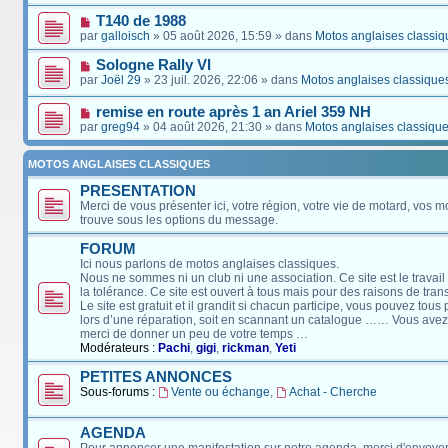
T140 de 1988
par
galloisch
» 05 août 2026, 15:59 » dans
Motos anglaises classiq
Sologne Rally VI
par
Joël 29
» 23 juil. 2026, 22:06 » dans
Motos anglaises classique
remise en route après 1 an Ariel 359 NH
par
greg94
» 04 août 2026, 21:30 » dans
Motos anglaises classiqu
MOTOS ANGLAISES CLASSIQUES
PRESENTATION
Merci de vous présenter ici, votre région, votre vie de motard, vos m
trouve sous les options du message.
FORUM
Ici nous parlons de motos anglaises classiques.
Nous ne sommes ni un club ni une association. Ce site est le travail
la tolérance. Ce site est ouvert à tous mais pour des raisons de tra
Le site est gratuit et il grandit si chacun participe, vous pouvez tou
lors d’une réparation, soit en scannant un catalogue …… Vous avez, 
merci de donner un peu de votre temps …
Modérateurs :
Pachi
,
gigi
,
rickman
,
Yeti
PETITES ANNONCES
Sous-forums :
Vente ou échange
,
Achat - Cherche
AGENDA