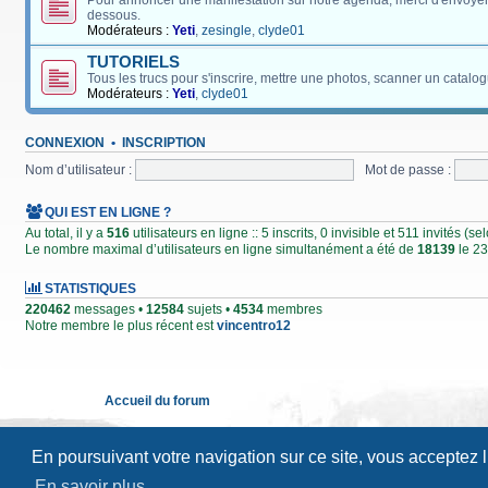
Pour annoncer une manifestation sur notre agenda, merci d'envoyer
dessous.
Modérateurs :
Yeti
,
zesingle
,
clyde01
TUTORIELS
Tous les trucs pour s'inscrire, mettre une photos, scanner un catalog
Modérateurs :
Yeti
,
clyde01
CONNEXION
•
INSCRIPTION
Nom d’utilisateur :
Mot de passe :
QUI EST EN LIGNE ?
Au total, il y a
516
utilisateurs en ligne :: 5 inscrits, 0 invisible et 511 invités (
Le nombre maximal d’utilisateurs en ligne simultanément a été de
18139
le 23
STATISTIQUES
220462
messages •
12584
sujets •
4534
membres
Notre membre le plus récent est
vincentro12
Accueil du forum
En poursuivant votre navigation sur ce site, vous acceptez 
En savoir plus…