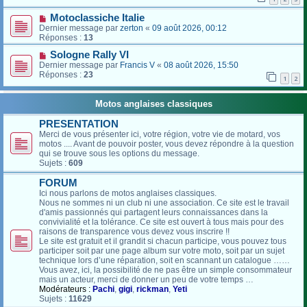
Motoclassiche Italie
Dernier message par
zerton
«
09 août 2026, 00:12
Réponses :
13
Sologne Rally VI
Dernier message par
Francis V
«
08 août 2026, 15:50
Réponses :
23
1
2
Motos anglaises classiques
PRESENTATION
Merci de vous présenter ici, votre région, votre vie de motard, vos
motos .... Avant de pouvoir poster, vous devez répondre à la question
qui se trouve sous les options du message.
Sujets :
609
FORUM
Ici nous parlons de motos anglaises classiques.
Nous ne sommes ni un club ni une association. Ce site est le travail
d'amis passionnés qui partagent leurs connaissances dans la
convivialité et la tolérance. Ce site est ouvert à tous mais pour des
raisons de transparence vous devez vous inscrire !!
Le site est gratuit et il grandit si chacun participe, vous pouvez tous
participer soit par une page album sur votre moto, soit par un sujet
technique lors d’une réparation, soit en scannant un catalogue ……
Vous avez, ici, la possibilité de ne pas être un simple consommateur
mais un acteur, merci de donner un peu de votre temps …
Modérateurs :
Pachi
,
gigi
,
rickman
,
Yeti
Sujets :
11629