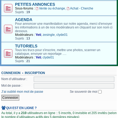
PETITES ANNONCES
Sous-forums :
Vente ou échange
,
Achat - Cherche
Sujets :
19
AGENDA
Pour annoncer une manifestation sur notre agenda, merci d'envoyer
les informations à un de nos modérateurs en cliquant sur son nom ci
dessous.
Modérateurs :
Yeti
,
zesingle
,
clyde01
Sujets :
13
TUTORIELS
Tous les trucs pour s'inscrire, mettre une photos, scanner un
catalogue, envoyer un reportage .....
Modérateurs :
Yeti
,
clyde01
Sujets :
21
CONNEXION
•
INSCRIPTION
Nom d’utilisateur :
Mot de passe :
J’ai oublié mon mot de passe
Se souvenir de moi
QUI EST EN LIGNE ?
Au total, il y a
210
utilisateurs en ligne :: 5 inscrits, 0 invisible et 205 invités (selon
le nombre d’utilisateurs actifs des 5 dernières minutes)