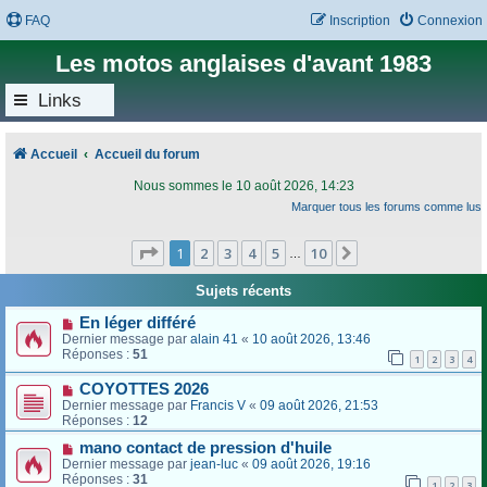
FAQ
Inscription
Connexion
Les motos anglaises d'avant 1983
Links
Accueil
Accueil du forum
Nous sommes le 10 août 2026, 14:23
Marquer tous les forums comme lus
Page
1
sur
10
1
2
3
4
5
10
Suivant
…
Sujets récents
En léger différé
Dernier message par
alain 41
«
10 août 2026, 13:46
Réponses :
51
1
2
3
4
COYOTTES 2026
Dernier message par
Francis V
«
09 août 2026, 21:53
Réponses :
12
mano contact de pression d'huile
Dernier message par
jean-luc
«
09 août 2026, 19:16
Réponses :
31
1
2
3