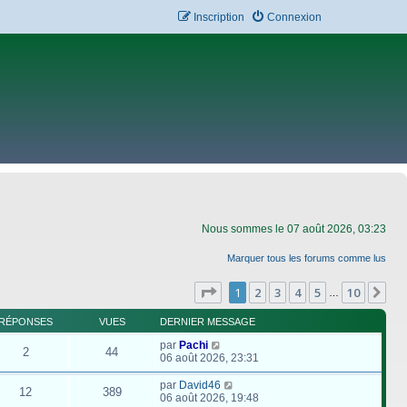
Inscription
Connexion
Nous sommes le 07 août 2026, 03:23
Marquer tous les forums comme lus
Page
1
sur
10
1
2
3
4
5
10
Su
…
RÉPONSES
VUES
DERNIER MESSAGE
par
Pachi
2
44
06 août 2026, 23:31
par
David46
12
389
06 août 2026, 19:48