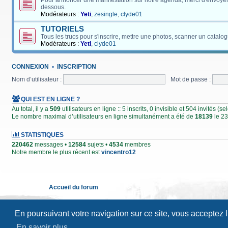
Pour annoncer une manifestation sur notre agenda, merci d'envoyer
dessous.
Modérateurs :
Yeti
,
zesingle
,
clyde01
TUTORIELS
Tous les trucs pour s'inscrire, mettre une photos, scanner un catalog
Modérateurs :
Yeti
,
clyde01
CONNEXION
•
INSCRIPTION
Nom d’utilisateur :
Mot de passe :
QUI EST EN LIGNE ?
Au total, il y a
509
utilisateurs en ligne :: 5 inscrits, 0 invisible et 504 invités (
Le nombre maximal d’utilisateurs en ligne simultanément a été de
18139
le 23
STATISTIQUES
220462
messages •
12584
sujets •
4534
membres
Notre membre le plus récent est
vincentro12
Accueil du forum
En poursuivant votre navigation sur ce site, vous acceptez 
En savoir plus…