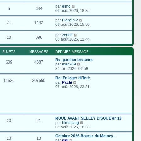
par
elmo
5
344
06 août 2026, 18:35
par
Francis V
21
1442
06 août 2026, 15:50
par
zerton
10
396
06 août 2026, 12:44
SUJETS
MESSAGES
DERNIER MESSAGE
Re: panther bretonne
609
4887
C
par
manx69
o
31 juil. 2026, 06:59
n
s
Re: En léger différé
11626
207650
u
C
par
Pachi
l
o
06 août 2026, 23:31
t
n
e
s
r
u
l
l
e
t
d
e
e
r
ROUE AVANT SEELEY DISQUE en 18
20
21
r
l
C
par
hlmracing
n
e
o
05 août 2026, 18:38
i
d
n
e
e
s
Octobre 2026 Bourse du Motocy…
13
13
r
r
C
u
par
gigi