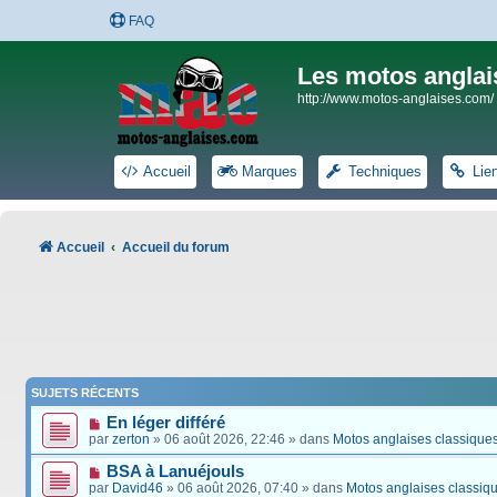
FAQ
Les motos anglai
http://www.motos-anglaises.com/
Accueil
Marques
Techniques
Lie
Accueil
Accueil du forum
SUJETS RÉCENTS
En léger différé
par
zerton
» 06 août 2026, 22:46 » dans
Motos anglaises classique
BSA à Lanuéjouls
par
David46
» 06 août 2026, 07:40 » dans
Motos anglaises classiq