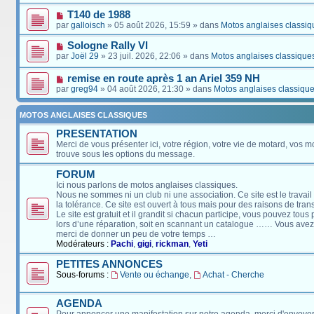
T140 de 1988
par
galloisch
» 05 août 2026, 15:59 » dans
Motos anglaises classiq
Sologne Rally VI
par
Joël 29
» 23 juil. 2026, 22:06 » dans
Motos anglaises classique
remise en route après 1 an Ariel 359 NH
par
greg94
» 04 août 2026, 21:30 » dans
Motos anglaises classiqu
MOTOS ANGLAISES CLASSIQUES
PRESENTATION
Merci de vous présenter ici, votre région, votre vie de motard, vos m
trouve sous les options du message.
FORUM
Ici nous parlons de motos anglaises classiques.
Nous ne sommes ni un club ni une association. Ce site est le travail
la tolérance. Ce site est ouvert à tous mais pour des raisons de tra
Le site est gratuit et il grandit si chacun participe, vous pouvez tou
lors d’une réparation, soit en scannant un catalogue …… Vous avez, 
merci de donner un peu de votre temps …
Modérateurs :
Pachi
,
gigi
,
rickman
,
Yeti
PETITES ANNONCES
Sous-forums :
Vente ou échange
,
Achat - Cherche
AGENDA