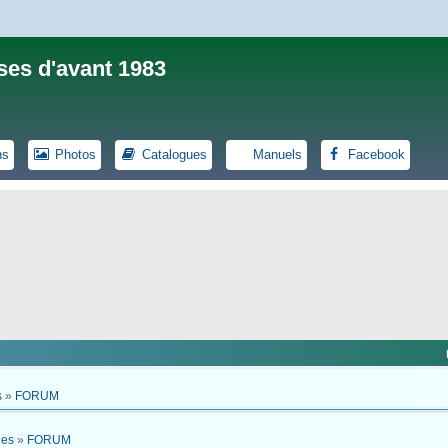
ses d'avant 1983
ns
Photos
Catalogues
Manuels
Facebook
s
»
FORUM
ues
»
FORUM