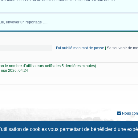
 les informations à un de nos modérateurs en cliquant sur son nom ci
ue, envoyer un reportage .....
J’ai oublié mon mot de passe
|
Se souvenir de m
selon le nombre d’utilisateurs actifs des 5 dernières minutes)
 mai 2026, 04:24
Nous con
Développé par
phpBB
® Forum Software © phpBB Limited
l’utilisation de cookies vous permettant de bénéficier d’une exp
Traduction française officielle
©
Qiaeru
Style
Prosilver New Edition
par ©
Origin