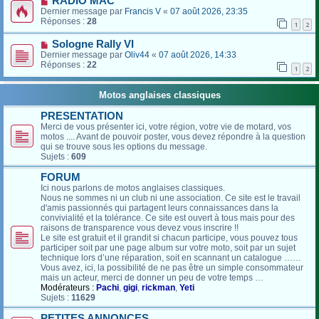
RADIO MAC
Dernier message par
Francis V
«
07 août 2026, 23:35
Réponses :
28
1
2
Sologne Rally VI
Dernier message par
Oliv44
«
07 août 2026, 14:33
Réponses :
22
1
2
Motos anglaises classiques
PRESENTATION
Merci de vous présenter ici, votre région, votre vie de motard, vos
motos .... Avant de pouvoir poster, vous devez répondre à la question
qui se trouve sous les options du message.
Sujets :
609
FORUM
Ici nous parlons de motos anglaises classiques.
Nous ne sommes ni un club ni une association. Ce site est le travail
d'amis passionnés qui partagent leurs connaissances dans la
convivialité et la tolérance. Ce site est ouvert à tous mais pour des
raisons de transparence vous devez vous inscrire !!
Le site est gratuit et il grandit si chacun participe, vous pouvez tous
participer soit par une page album sur votre moto, soit par un sujet
technique lors d’une réparation, soit en scannant un catalogue ……
Vous avez, ici, la possibilité de ne pas être un simple consommateur
mais un acteur, merci de donner un peu de votre temps …
Modérateurs :
Pachi
,
gigi
,
rickman
,
Yeti
Sujets :
11629
PETITES ANNONCES