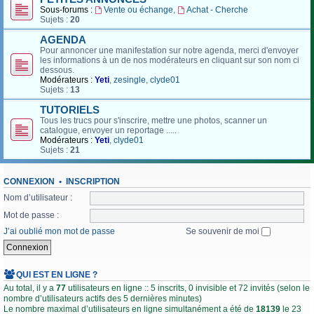
Sous-forums :
Vente ou échange
,
Achat - Cherche
Sujets :
20
AGENDA
Pour annoncer une manifestation sur notre agenda, merci d'envoyer
les informations à un de nos modérateurs en cliquant sur son nom ci
dessous.
Modérateurs :
Yeti
,
zesingle
,
clyde01
Sujets :
13
TUTORIELS
Tous les trucs pour s'inscrire, mettre une photos, scanner un
catalogue, envoyer un reportage .....
Modérateurs :
Yeti
,
clyde01
Sujets :
21
CONNEXION
•
INSCRIPTION
Nom d’utilisateur :
Mot de passe :
J’ai oublié mon mot de passe
Se souvenir de moi
QUI EST EN LIGNE ?
Au total, il y a
77
utilisateurs en ligne :: 5 inscrits, 0 invisible et 72 invités (selon le
nombre d’utilisateurs actifs des 5 dernières minutes)
Le nombre maximal d’utilisateurs en ligne simultanément a été de
18139
le 23