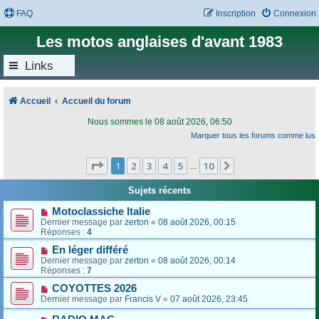
FAQ
Inscription
Connexion
Les motos anglaises d'avant 1983
Links
Accueil
Accueil du forum
Nous sommes le 08 août 2026, 06:50
Marquer tous les forums comme lus
Page
1
sur
10
1
2
3
4
5
10
Suivant
…
Sujets récents
Motoclassiche Italie
Dernier message par
zerton
«
08 août 2026, 00:15
Réponses :
4
En léger différé
Dernier message par
zerton
«
08 août 2026, 00:14
Réponses :
7
COYOTTES 2026
Dernier message par
Francis V
«
07 août 2026, 23:45