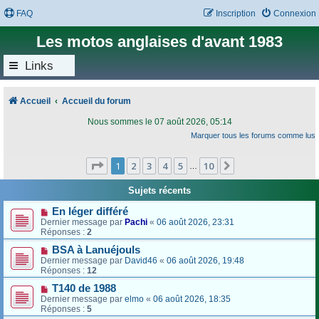
FAQ
Inscription
Connexion
Les motos anglaises d'avant 1983
Links
Accueil
Accueil du forum
Nous sommes le 07 août 2026, 05:14
Marquer tous les forums comme lus
Page
1
sur
10
1
2
3
4
5
10
Suivant
…
Sujets récents
En léger différé
Dernier message par
Pachi
«
06 août 2026, 23:31
Réponses :
2
BSA à Lanuéjouls
Dernier message par
David46
«
06 août 2026, 19:48
Réponses :
12
T140 de 1988
Dernier message par
elmo
«
06 août 2026, 18:35
Réponses :
5