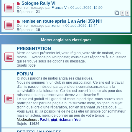
Sologne Rally VI
Dernier message par
Francis V
«
06 août 2026, 15:50
Réponses :
21
1
2
remise en route après 1 an Ariel 359 NH
Dernier message par
zerton
«
06 août 2026, 12:44
Réponses :
10
Motos anglaises classiques
PRESENTATION
Merci de vous présenter ici, votre région, votre vie de motard, vos
motos .... Avant de pouvoir poster, vous devez répondre à la question
qui se trouve sous les options du message.
Sujets :
609
FORUM
Ici nous parlons de motos anglaises classiques.
Nous ne sommes ni un club ni une association. Ce site est le travail
d'amis passionnés qui partagent leurs connaissances dans la
convivialité et la tolérance. Ce site est ouvert à tous mais pour des
raisons de transparence vous devez vous inscrire !!
Le site est gratuit et il grandit si chacun participe, vous pouvez tous
participer soit par une page album sur votre moto, soit par un sujet
technique lors d’une réparation, soit en scannant un catalogue ……
Vous avez, ici, la possibilité de ne pas être un simple consommateur
mais un acteur, merci de donner un peu de votre temps …
Modérateurs :
Pachi
,
gigi
,
rickman
,
Yeti
Sujets :
11626