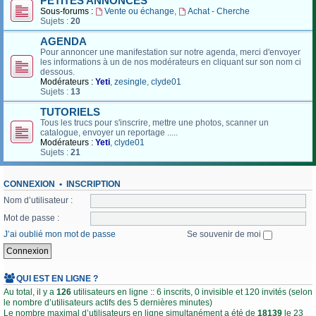
PETITES ANNONCES
Sous-forums :
Vente ou échange
,
Achat - Cherche
Sujets :
20
AGENDA
Pour annoncer une manifestation sur notre agenda, merci d'envoyer
les informations à un de nos modérateurs en cliquant sur son nom ci
dessous.
Modérateurs :
Yeti
,
zesingle
,
clyde01
Sujets :
13
TUTORIELS
Tous les trucs pour s'inscrire, mettre une photos, scanner un
catalogue, envoyer un reportage .....
Modérateurs :
Yeti
,
clyde01
Sujets :
21
CONNEXION
•
INSCRIPTION
Nom d’utilisateur :
Mot de passe :
J’ai oublié mon mot de passe
Se souvenir de moi
QUI EST EN LIGNE ?
Au total, il y a
126
utilisateurs en ligne :: 6 inscrits, 0 invisible et 120 invités (selon
le nombre d’utilisateurs actifs des 5 dernières minutes)
Le nombre maximal d’utilisateurs en ligne simultanément a été de
18139
le 23