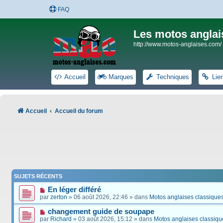
FAQ
Les motos anglai
http://www.motos-anglaises.com/
Accueil
Marques
Techniques
Lie
Accueil
Accueil du forum
SUJETS RÉCENTS
En léger différé
par
zerton
» 06 août 2026, 22:46 » dans
Motos anglaises classique
changement guide de soupape
par
Richard
» 03 août 2026, 15:12 » dans
Motos anglaises classiqu