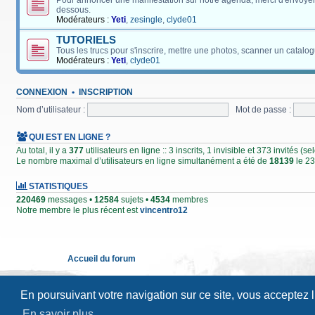
Pour annoncer une manifestation sur notre agenda, merci d'envoyer
dessous.
Modérateurs :
Yeti
,
zesingle
,
clyde01
TUTORIELS
Tous les trucs pour s'inscrire, mettre une photos, scanner un catalog
Modérateurs :
Yeti
,
clyde01
CONNEXION
•
INSCRIPTION
Nom d’utilisateur :
Mot de passe :
QUI EST EN LIGNE ?
Au total, il y a
377
utilisateurs en ligne :: 3 inscrits, 1 invisible et 373 invités (
Le nombre maximal d’utilisateurs en ligne simultanément a été de
18139
le 23
STATISTIQUES
220469
messages •
12584
sujets •
4534
membres
Notre membre le plus récent est
vincentro12
Accueil du forum
En poursuivant votre navigation sur ce site, vous acceptez 
En savoir plus…