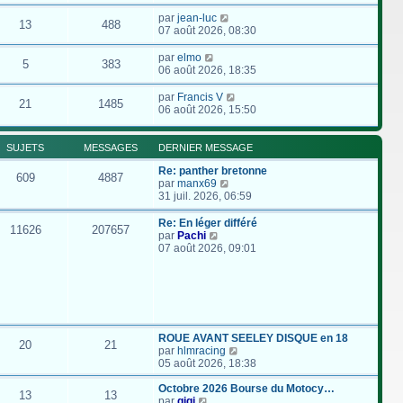
par
jean-luc
13
488
07 août 2026, 08:30
par
elmo
5
383
06 août 2026, 18:35
par
Francis V
21
1485
06 août 2026, 15:50
SUJETS
MESSAGES
DERNIER MESSAGE
Re: panther bretonne
609
4887
C
par
manx69
o
31 juil. 2026, 06:59
n
s
Re: En léger différé
11626
207657
u
C
par
Pachi
l
o
07 août 2026, 09:01
t
n
e
s
r
u
l
l
e
t
d
e
e
r
ROUE AVANT SEELEY DISQUE en 18
20
21
r
l
C
par
hlmracing
n
e
o
05 août 2026, 18:38
i
d
n
e
e
s
Octobre 2026 Bourse du Motocy…
13
13
r
r
C
u
par
gigi