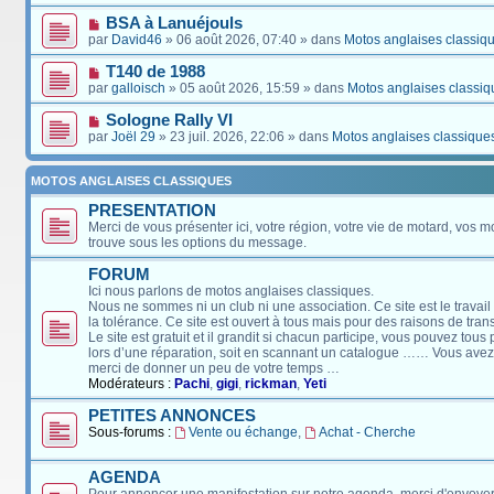
BSA à Lanuéjouls
par
David46
» 06 août 2026, 07:40 » dans
Motos anglaises classiq
T140 de 1988
par
galloisch
» 05 août 2026, 15:59 » dans
Motos anglaises classiq
Sologne Rally VI
par
Joël 29
» 23 juil. 2026, 22:06 » dans
Motos anglaises classique
MOTOS ANGLAISES CLASSIQUES
PRESENTATION
Merci de vous présenter ici, votre région, votre vie de motard, vos m
trouve sous les options du message.
FORUM
Ici nous parlons de motos anglaises classiques.
Nous ne sommes ni un club ni une association. Ce site est le travail
la tolérance. Ce site est ouvert à tous mais pour des raisons de tra
Le site est gratuit et il grandit si chacun participe, vous pouvez tou
lors d’une réparation, soit en scannant un catalogue …… Vous avez, 
merci de donner un peu de votre temps …
Modérateurs :
Pachi
,
gigi
,
rickman
,
Yeti
PETITES ANNONCES
Sous-forums :
Vente ou échange
,
Achat - Cherche
AGENDA