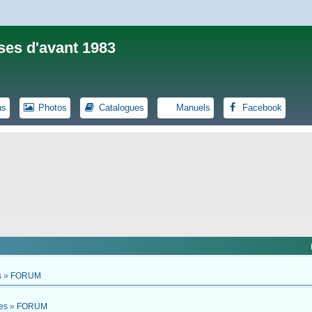
ses d'avant 1983
ns
Photos
Catalogues
Manuels
Facebook
s
»
FORUM
es
»
FORUM