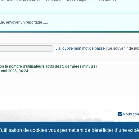
 les informations à un de nos modérateurs en cliquant sur son nom ci
ue, envoyer un reportage .....
J’ai oublié mon mot de passe
|
Se souvenir de m
selon le nombre d’utilisateurs actifs des 5 dernières minutes)
 mai 2026, 04:24
Nous con
Développé par
phpBB
® Forum Software © phpBB Limited
l’utilisation de cookies vous permettant de bénéficier d’une exp
Traduction française officielle
©
Qiaeru
Style
Prosilver New Edition
par ©
Origin