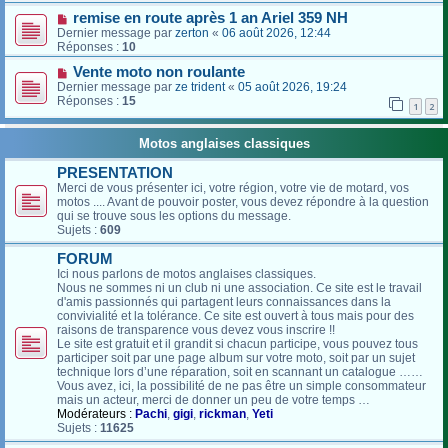
remise en route après 1 an Ariel 359 NH
Dernier message par
zerton
«
06 août 2026, 12:44
Réponses :
10
Vente moto non roulante
Dernier message par
ze trident
«
05 août 2026, 19:24
Réponses :
15
1
2
Motos anglaises classiques
PRESENTATION
Merci de vous présenter ici, votre région, votre vie de motard, vos
motos .... Avant de pouvoir poster, vous devez répondre à la question
qui se trouve sous les options du message.
Sujets :
609
FORUM
Ici nous parlons de motos anglaises classiques.
Nous ne sommes ni un club ni une association. Ce site est le travail
d'amis passionnés qui partagent leurs connaissances dans la
convivialité et la tolérance. Ce site est ouvert à tous mais pour des
raisons de transparence vous devez vous inscrire !!
Le site est gratuit et il grandit si chacun participe, vous pouvez tous
participer soit par une page album sur votre moto, soit par un sujet
technique lors d’une réparation, soit en scannant un catalogue ……
Vous avez, ici, la possibilité de ne pas être un simple consommateur
mais un acteur, merci de donner un peu de votre temps …
Modérateurs :
Pachi
,
gigi
,
rickman
,
Yeti
Sujets :
11625