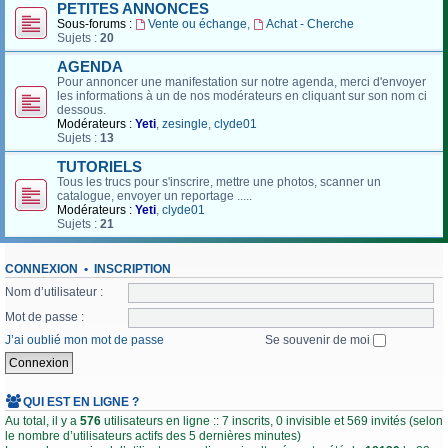
PETITES ANNONCES
Sous-forums :
Vente ou échange
,
Achat - Cherche
Sujets :
20
AGENDA
Pour annoncer une manifestation sur notre agenda, merci d'envoyer
les informations à un de nos modérateurs en cliquant sur son nom ci
dessous.
Modérateurs :
Yeti
,
zesingle
,
clyde01
Sujets :
13
TUTORIELS
Tous les trucs pour s'inscrire, mettre une photos, scanner un
catalogue, envoyer un reportage .....
Modérateurs :
Yeti
,
clyde01
Sujets :
21
CONNEXION
•
INSCRIPTION
Nom d’utilisateur :
Mot de passe :
J’ai oublié mon mot de passe
Se souvenir de moi
QUI EST EN LIGNE ?
Au total, il y a
576
utilisateurs en ligne :: 7 inscrits, 0 invisible et 569 invités (selon
le nombre d’utilisateurs actifs des 5 dernières minutes)