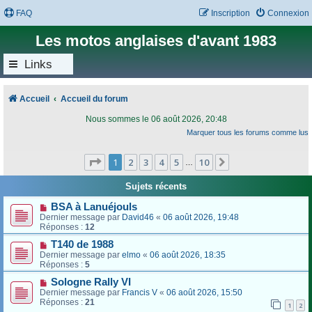
FAQ
Inscription
Connexion
Les motos anglaises d'avant 1983
Links
Accueil
Accueil du forum
Nous sommes le 06 août 2026, 20:48
Marquer tous les forums comme lus
Page
1
sur
10
1
2
3
4
5
10
Suivant
…
Sujets récents
BSA à Lanuéjouls
Dernier message par
David46
«
06 août 2026, 19:48
Réponses :
12
T140 de 1988
Dernier message par
elmo
«
06 août 2026, 18:35
Réponses :
5
Sologne Rally VI
Dernier message par
Francis V
«
06 août 2026, 15:50
Réponses :
21
1
2