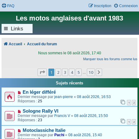
FAQ
Inscription
Connexion
Les motos anglaises d'avant 1983
Links
Accueil
Accueil du forum
Nous sommes le 08 août 2026, 17:40
Marquer tous les forums comme lus
Page
1
sur
10
1
2
3
4
5
10
Suivant
…
Sujets récents
En léger différé
Dernier message par
jean-pierre
«
08 août 2026, 16:53
Réponses :
25
1
2
Sologne Rally VI
Dernier message par
Francis V
«
08 août 2026, 15:50
Réponses :
23
1
2
Motoclassiche Italie
Dernier message par
Pachi
«
08 août 2026, 15:40