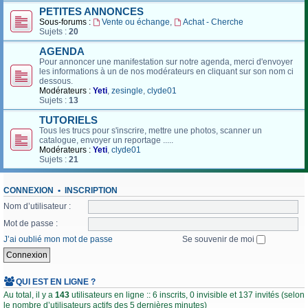
PETITES ANNONCES
Sous-forums :
Vente ou échange
,
Achat - Cherche
Sujets :
20
AGENDA
Pour annoncer une manifestation sur notre agenda, merci d'envoyer
les informations à un de nos modérateurs en cliquant sur son nom ci
dessous.
Modérateurs :
Yeti
,
zesingle
,
clyde01
Sujets :
13
TUTORIELS
Tous les trucs pour s'inscrire, mettre une photos, scanner un
catalogue, envoyer un reportage .....
Modérateurs :
Yeti
,
clyde01
Sujets :
21
CONNEXION
•
INSCRIPTION
Nom d’utilisateur :
Mot de passe :
J’ai oublié mon mot de passe
Se souvenir de moi
QUI EST EN LIGNE ?
Au total, il y a
143
utilisateurs en ligne :: 6 inscrits, 0 invisible et 137 invités (selon
le nombre d’utilisateurs actifs des 5 dernières minutes)