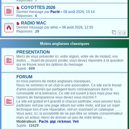
Réponses :
7
COYOTTES 2026
Dernier message par
Pachi
«
08 août 2026, 15:14
Réponses :
6
RADIO MAC
Dernier message par
elmo
«
08 août 2026, 12:55
Réponses :
29
1
2
Motos anglaises classiques
PRESENTATION
Merci de vous présenter ici, votre région, votre vie de motard, vos
motos .... Avant de pouvoir poster, vous devez répondre à la question
qui se trouve sous les options du message.
Sujets :
609
FORUM
Ici nous parlons de motos anglaises classiques.
Nous ne sommes ni un club ni une association. Ce site est le travail
d'amis passionnés qui partagent leurs connaissances dans la
convivialité et la tolérance. Ce site est ouvert à tous mais pour des
raisons de transparence vous devez vous inscrire !!
Le site est gratuit et il grandit si chacun participe, vous pouvez tous
participer soit par une page album sur votre moto, soit par un sujet
technique lors d’une réparation, soit en scannant un catalogue ……
Vous avez, ici, la possibilité de ne pas être un simple consommateur
mais un acteur, merci de donner un peu de votre temps …
Modérateurs :
Pachi
,
gigi
,
rickman
,
Yeti
Sujets :
11629