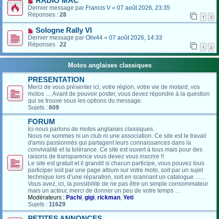
RADIO MAC
Dernier message par
Francis V
«
07 août 2026, 23:35
Réponses :
28
1
2
Sologne Rally VI
Dernier message par
Oliv44
«
07 août 2026, 14:33
Réponses :
22
1
2
Motos anglaises classiques
PRESENTATION
Merci de vous présenter ici, votre région, votre vie de motard, vos
motos .... Avant de pouvoir poster, vous devez répondre à la question
qui se trouve sous les options du message.
Sujets :
609
FORUM
Ici nous parlons de motos anglaises classiques.
Nous ne sommes ni un club ni une association. Ce site est le travail
d'amis passionnés qui partagent leurs connaissances dans la
convivialité et la tolérance. Ce site est ouvert à tous mais pour des
raisons de transparence vous devez vous inscrire !!
Le site est gratuit et il grandit si chacun participe, vous pouvez tous
participer soit par une page album sur votre moto, soit par un sujet
technique lors d’une réparation, soit en scannant un catalogue ……
Vous avez, ici, la possibilité de ne pas être un simple consommateur
mais un acteur, merci de donner un peu de votre temps …
Modérateurs :
Pachi
,
gigi
,
rickman
,
Yeti
Sujets :
11629
PETITES ANNONCES