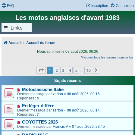
FAQ
Inscription
Connexion
Les motos anglaises d'avant 1983
Links
Accueil
Accueil du forum
Nous sommes le 08 août 2026, 06:36
Marquer tous les forums comme lus
Page
1
sur
10
1
2
3
4
5
10
Suivant
…
Sujets récents
Motoclassiche Italie
Dernier message par
zerton
«
08 août 2026, 00:15
Réponses :
4
En léger différé
Dernier message par
zerton
«
08 août 2026, 00:14
Réponses :
7
COYOTTES 2026
Dernier message par
Francis V
«
07 août 2026, 23:45