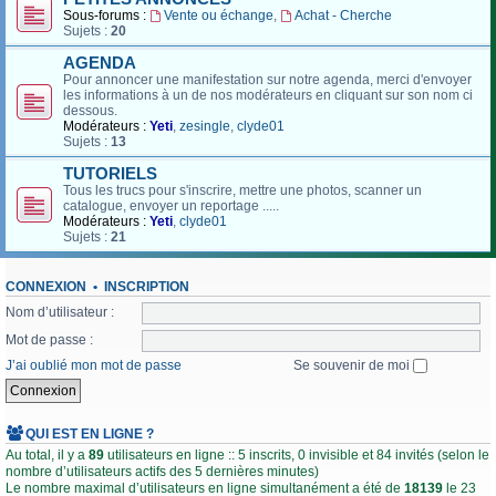
Sous-forums :
Vente ou échange
,
Achat - Cherche
Sujets :
20
AGENDA
Pour annoncer une manifestation sur notre agenda, merci d'envoyer
les informations à un de nos modérateurs en cliquant sur son nom ci
dessous.
Modérateurs :
Yeti
,
zesingle
,
clyde01
Sujets :
13
TUTORIELS
Tous les trucs pour s'inscrire, mettre une photos, scanner un
catalogue, envoyer un reportage .....
Modérateurs :
Yeti
,
clyde01
Sujets :
21
CONNEXION
•
INSCRIPTION
Nom d’utilisateur :
Mot de passe :
J’ai oublié mon mot de passe
Se souvenir de moi
QUI EST EN LIGNE ?
Au total, il y a
89
utilisateurs en ligne :: 5 inscrits, 0 invisible et 84 invités (selon le
nombre d’utilisateurs actifs des 5 dernières minutes)
Le nombre maximal d’utilisateurs en ligne simultanément a été de
18139
le 23