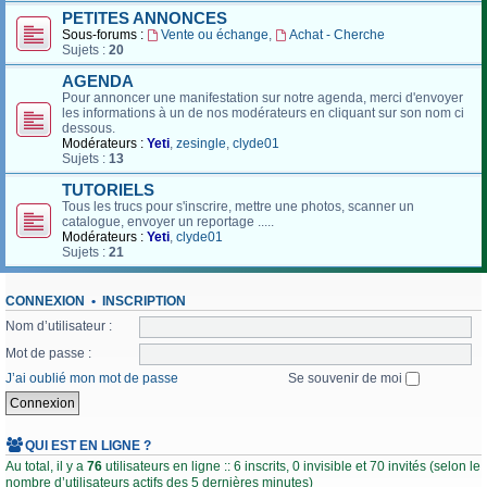
PETITES ANNONCES
Sous-forums :
Vente ou échange
,
Achat - Cherche
Sujets :
20
AGENDA
Pour annoncer une manifestation sur notre agenda, merci d'envoyer
les informations à un de nos modérateurs en cliquant sur son nom ci
dessous.
Modérateurs :
Yeti
,
zesingle
,
clyde01
Sujets :
13
TUTORIELS
Tous les trucs pour s'inscrire, mettre une photos, scanner un
catalogue, envoyer un reportage .....
Modérateurs :
Yeti
,
clyde01
Sujets :
21
CONNEXION
•
INSCRIPTION
Nom d’utilisateur :
Mot de passe :
J’ai oublié mon mot de passe
Se souvenir de moi
QUI EST EN LIGNE ?
Au total, il y a
76
utilisateurs en ligne :: 6 inscrits, 0 invisible et 70 invités (selon le
nombre d’utilisateurs actifs des 5 dernières minutes)