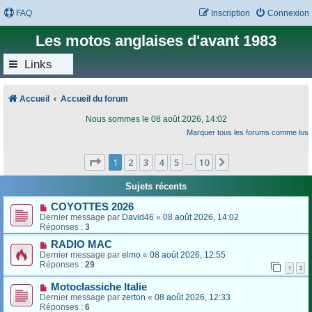
FAQ
Inscription
Connexion
Les motos anglaises d'avant 1983
Links
Accueil
Accueil du forum
Nous sommes le 08 août 2026, 14:02
Marquer tous les forums comme lus
Page
1
sur
10
1
2
3
4
5
10
Suivant
…
Sujets récents
COYOTTES 2026
Dernier message par
David46
«
08 août 2026, 14:02
Réponses :
3
RADIO MAC
Dernier message par
elmo
«
08 août 2026, 12:55
Réponses :
29
1
2
Motoclassiche Italie
Dernier message par
zerton
«
08 août 2026, 12:33
Réponses :
6