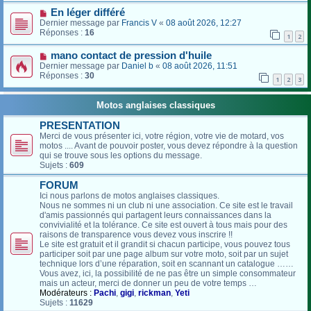
En léger différé
Dernier message par
Francis V
«
08 août 2026, 12:27
Réponses :
16
1
2
mano contact de pression d'huile
Dernier message par
Daniel b
«
08 août 2026, 11:51
Réponses :
30
1
2
3
Motos anglaises classiques
PRESENTATION
Merci de vous présenter ici, votre région, votre vie de motard, vos
motos .... Avant de pouvoir poster, vous devez répondre à la question
qui se trouve sous les options du message.
Sujets :
609
FORUM
Ici nous parlons de motos anglaises classiques.
Nous ne sommes ni un club ni une association. Ce site est le travail
d'amis passionnés qui partagent leurs connaissances dans la
convivialité et la tolérance. Ce site est ouvert à tous mais pour des
raisons de transparence vous devez vous inscrire !!
Le site est gratuit et il grandit si chacun participe, vous pouvez tous
participer soit par une page album sur votre moto, soit par un sujet
technique lors d’une réparation, soit en scannant un catalogue ……
Vous avez, ici, la possibilité de ne pas être un simple consommateur
mais un acteur, merci de donner un peu de votre temps …
Modérateurs :
Pachi
,
gigi
,
rickman
,
Yeti
Sujets :
11629