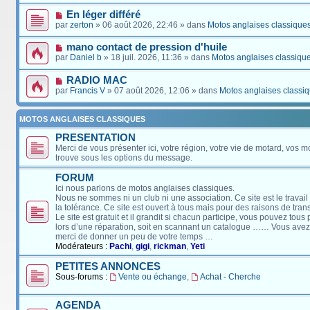
En léger différé
par
zerton
» 06 août 2026, 22:46 » dans
Motos anglaises classique
mano contact de pression d'huile
par
Daniel b
» 18 juil. 2026, 11:36 » dans
Motos anglaises classiqu
RADIO MAC
par
Francis V
» 07 août 2026, 12:06 » dans
Motos anglaises classi
MOTOS ANGLAISES CLASSIQUES
PRESENTATION
Merci de vous présenter ici, votre région, votre vie de motard, vos m
trouve sous les options du message.
FORUM
Ici nous parlons de motos anglaises classiques.
Nous ne sommes ni un club ni une association. Ce site est le travail
la tolérance. Ce site est ouvert à tous mais pour des raisons de tra
Le site est gratuit et il grandit si chacun participe, vous pouvez tou
lors d’une réparation, soit en scannant un catalogue …… Vous avez, 
merci de donner un peu de votre temps …
Modérateurs :
Pachi
,
gigi
,
rickman
,
Yeti
PETITES ANNONCES
Sous-forums :
Vente ou échange
,
Achat - Cherche
AGENDA