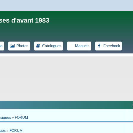
ses d'avant 1983
ns
Photos
Catalogues
Manuels
Facebook
ssiques
»
FORUM
ques
»
FORUM