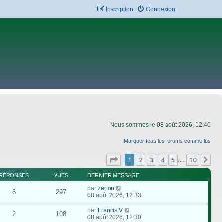
Inscription
Connexion
Nous sommes le 08 août 2026, 12:40
Marquer tous les forums comme lus
Page
1
sur
10
1
2
3
4
5
10
Su
…
RÉPONSES
VUES
DERNIER MESSAGE
par
zerton
6
297
08 août 2026, 12:33
par
Francis V
2
108
08 août 2026, 12:30