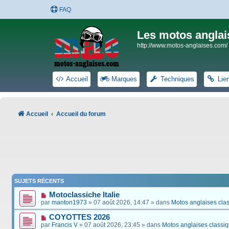
FAQ
Les motos anglai
http://www.motos-anglaises.com/
Accueil
Marques
Techniques
Lie
Accueil
Accueil du forum
SUJETS RÉCENTS
Motoclassiche Italie
par
manton1973
» 07 août 2026, 14:47 » dans
Motos anglaises cla
COYOTTES 2026
par
Francis V
» 07 août 2026, 23:45 » dans
Motos anglaises classi