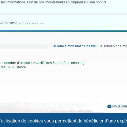
 les informations à un de nos modérateurs en cliquant sur son nom ci
ue, envoyer un reportage .....
J’ai oublié mon mot de passe
|
Se souvenir de m
lon le nombre d’utilisateurs actifs des 5 dernières minutes)
 mai 2026, 04:24
Nous con
Développé par
phpBB
® Forum Software © phpBB Limited
l’utilisation de cookies vous permettant de bénéficier d’une exp
Traduction française officielle
©
Qiaeru
Style
Prosilver New Edition
par ©
Origin