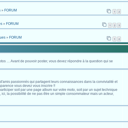
s
»
FORUM
1
2
es
»
FORUM
1
2
3
ques
»
FORUM
1
2
otos .... Avant de pouvoir poster, vous devez répondre à la question qui se
 d'amis passionnés qui partagent leurs connaissances dans la convivialité et
nsparence vous devez vous inscrire !!
s participer soit par une page album sur votre moto, soit par un sujet technique
ici, la possibilité de ne pas être un simple consommateur mais un acteur,