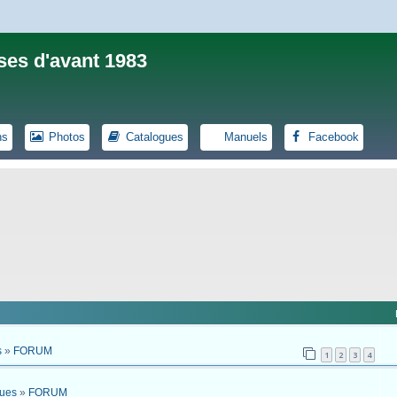
ses d'avant 1983
ns
Photos
Catalogues
Manuels
Facebook
s
»
FORUM
1
2
3
4
ques
»
FORUM