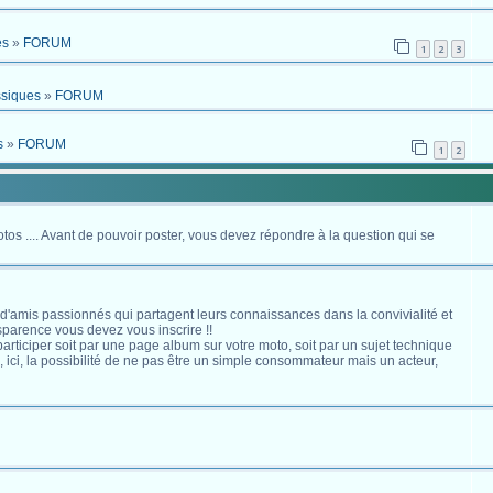
es
»
FORUM
1
2
3
ssiques
»
FORUM
s
»
FORUM
1
2
otos .... Avant de pouvoir poster, vous devez répondre à la question qui se
 d'amis passionnés qui partagent leurs connaissances dans la convivialité et
nsparence vous devez vous inscrire !!
s participer soit par une page album sur votre moto, soit par un sujet technique
ici, la possibilité de ne pas être un simple consommateur mais un acteur,