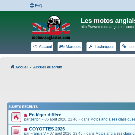
FAQ
Les motos anglai
http://www.motos-anglaises.com/
Accueil
Marques
Techniques
Lie
Accueil
Accueil du forum
SUJETS RÉCENTS
En léger différé
par
zerton
» 06 août 2026, 22:46 » dans
Motos anglaises classique
COYOTTES 2026
par
Francis V
» 07 août 2026, 23:45 » dans
Motos anglaises classi