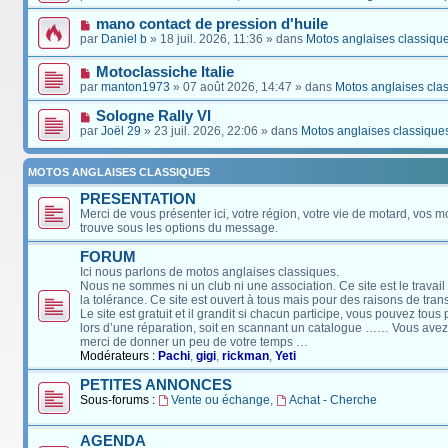
mano contact de pression d'huile
par
Daniel b
» 18 juil. 2026, 11:36 » dans
Motos anglaises classiqu
Motoclassiche Italie
par
manton1973
» 07 août 2026, 14:47 » dans
Motos anglaises cla
Sologne Rally VI
par
Joël 29
» 23 juil. 2026, 22:06 » dans
Motos anglaises classique
MOTOS ANGLAISES CLASSIQUES
PRESENTATION
Merci de vous présenter ici, votre région, votre vie de motard, vos m
trouve sous les options du message.
FORUM
Ici nous parlons de motos anglaises classiques.
Nous ne sommes ni un club ni une association. Ce site est le travail
la tolérance. Ce site est ouvert à tous mais pour des raisons de tra
Le site est gratuit et il grandit si chacun participe, vous pouvez tou
lors d’une réparation, soit en scannant un catalogue …… Vous avez, 
merci de donner un peu de votre temps …
Modérateurs :
Pachi
,
gigi
,
rickman
,
Yeti
PETITES ANNONCES
Sous-forums :
Vente ou échange
,
Achat - Cherche
AGENDA