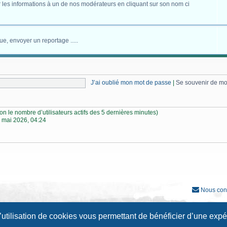
 les informations à un de nos modérateurs en cliquant sur son nom ci
ue, envoyer un reportage .....
J’ai oublié mon mot de passe
|
Se souvenir de m
selon le nombre d’utilisateurs actifs des 5 dernières minutes)
 mai 2026, 04:24
Nous con
Développé par
phpBB
® Forum Software © phpBB Limited
l’utilisation de cookies vous permettant de bénéficier d’une exp
Traduction française officielle
©
Qiaeru
Style
Prosilver New Edition
par ©
Origin