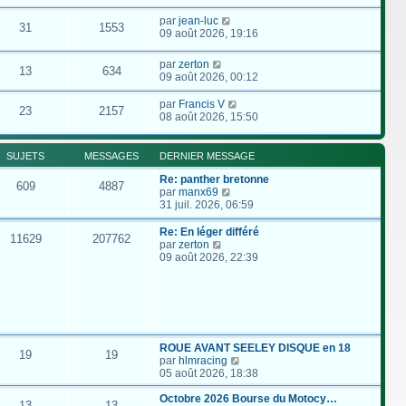
par
jean-luc
31
1553
09 août 2026, 19:16
par
zerton
13
634
09 août 2026, 00:12
par
Francis V
23
2157
08 août 2026, 15:50
SUJETS
MESSAGES
DERNIER MESSAGE
Re: panther bretonne
609
4887
C
par
manx69
o
31 juil. 2026, 06:59
n
s
Re: En léger différé
11629
207762
u
C
par
zerton
l
o
09 août 2026, 22:39
t
n
e
s
r
u
l
l
e
t
d
e
e
r
ROUE AVANT SEELEY DISQUE en 18
19
19
r
l
C
par
hlmracing
n
e
o
05 août 2026, 18:38
i
d
n
e
e
s
Octobre 2026 Bourse du Motocy…
13
13