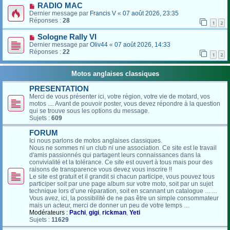
RADIO MAC
Dernier message par
Francis V
«
07 août 2026, 23:35
Réponses :
28
1
2
Sologne Rally VI
Dernier message par
Oliv44
«
07 août 2026, 14:33
Réponses :
22
1
2
Motos anglaises classiques
PRESENTATION
Merci de vous présenter ici, votre région, votre vie de motard, vos
motos .... Avant de pouvoir poster, vous devez répondre à la question
qui se trouve sous les options du message.
Sujets :
609
FORUM
Ici nous parlons de motos anglaises classiques.
Nous ne sommes ni un club ni une association. Ce site est le travail
d'amis passionnés qui partagent leurs connaissances dans la
convivialité et la tolérance. Ce site est ouvert à tous mais pour des
raisons de transparence vous devez vous inscrire !!
Le site est gratuit et il grandit si chacun participe, vous pouvez tous
participer soit par une page album sur votre moto, soit par un sujet
technique lors d’une réparation, soit en scannant un catalogue ……
Vous avez, ici, la possibilité de ne pas être un simple consommateur
mais un acteur, merci de donner un peu de votre temps …
Modérateurs :
Pachi
,
gigi
,
rickman
,
Yeti
Sujets :
11629