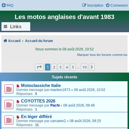
FAQ
Inscription
Connexion
Les motos anglaises d'avant 1983
Links
Accueil
Accueil du forum
Nous sommes le 08 août 2026, 10:52
Marquer tous les forums comme lus
Page
1
sur
10
1
2
3
4
5
10
Suivant
…
Sujets récents
Motoclassiche Italie
Dernier message par
manton1973
«
08 août 2026, 10:02
Réponses :
5
COYOTTES 2026
Dernier message par
Pachi
«
08 août 2026, 09:48
Réponses :
1
En léger différé
Dernier message par
carcaien2
«
08 août 2026, 09:25
Réponses :
11