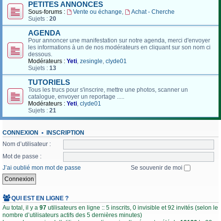
PETITES ANNONCES
Sous-forums :
Vente ou échange
,
Achat - Cherche
Sujets :
20
AGENDA
Pour annoncer une manifestation sur notre agenda, merci d'envoyer
les informations à un de nos modérateurs en cliquant sur son nom ci
dessous.
Modérateurs :
Yeti
,
zesingle
,
clyde01
Sujets :
13
TUTORIELS
Tous les trucs pour s'inscrire, mettre une photos, scanner un
catalogue, envoyer un reportage .....
Modérateurs :
Yeti
,
clyde01
Sujets :
21
CONNEXION
•
INSCRIPTION
Nom d’utilisateur :
Mot de passe :
J’ai oublié mon mot de passe
Se souvenir de moi
QUI EST EN LIGNE ?
Au total, il y a
97
utilisateurs en ligne :: 5 inscrits, 0 invisible et 92 invités (selon le
nombre d’utilisateurs actifs des 5 dernières minutes)