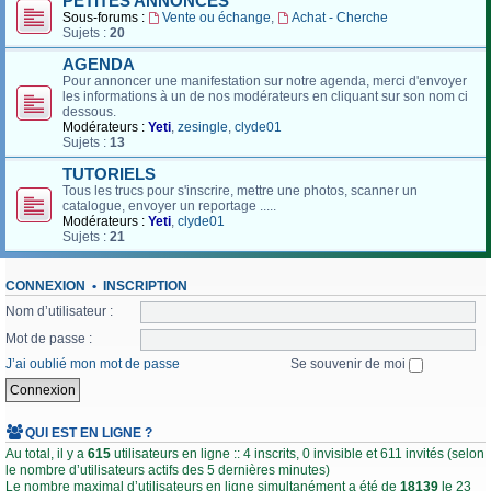
PETITES ANNONCES
Sous-forums :
Vente ou échange
,
Achat - Cherche
Sujets :
20
AGENDA
Pour annoncer une manifestation sur notre agenda, merci d'envoyer
les informations à un de nos modérateurs en cliquant sur son nom ci
dessous.
Modérateurs :
Yeti
,
zesingle
,
clyde01
Sujets :
13
TUTORIELS
Tous les trucs pour s'inscrire, mettre une photos, scanner un
catalogue, envoyer un reportage .....
Modérateurs :
Yeti
,
clyde01
Sujets :
21
CONNEXION
•
INSCRIPTION
Nom d’utilisateur :
Mot de passe :
J’ai oublié mon mot de passe
Se souvenir de moi
QUI EST EN LIGNE ?
Au total, il y a
615
utilisateurs en ligne :: 4 inscrits, 0 invisible et 611 invités (selon
le nombre d’utilisateurs actifs des 5 dernières minutes)
Le nombre maximal d’utilisateurs en ligne simultanément a été de
18139
le 23