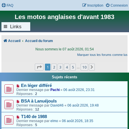
FAQ
Inscription
Connexion
Les motos anglaises d'avant 1983
Links
Accueil
Accueil du forum
Nous sommes le 07 août 2026, 01:54
Marquer tous les forums comme lus
Page
1
sur
10
1
2
3
4
5
10
Suivant
…
Sujets récents
En léger différé
Dernier message par
Pachi
«
06 août 2026, 23:31
Réponses :
2
BSA à Lanuéjouls
Dernier message par
David46
«
06 août 2026, 19:48
Réponses :
12
T140 de 1988
Dernier message par
elmo
«
06 août 2026, 18:35
Réponses :
5