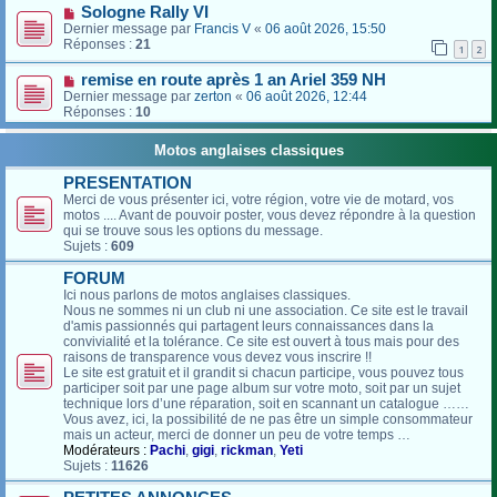
Sologne Rally VI
Dernier message par
Francis V
«
06 août 2026, 15:50
Réponses :
21
1
2
remise en route après 1 an Ariel 359 NH
Dernier message par
zerton
«
06 août 2026, 12:44
Réponses :
10
Motos anglaises classiques
PRESENTATION
Merci de vous présenter ici, votre région, votre vie de motard, vos
motos .... Avant de pouvoir poster, vous devez répondre à la question
qui se trouve sous les options du message.
Sujets :
609
FORUM
Ici nous parlons de motos anglaises classiques.
Nous ne sommes ni un club ni une association. Ce site est le travail
d'amis passionnés qui partagent leurs connaissances dans la
convivialité et la tolérance. Ce site est ouvert à tous mais pour des
raisons de transparence vous devez vous inscrire !!
Le site est gratuit et il grandit si chacun participe, vous pouvez tous
participer soit par une page album sur votre moto, soit par un sujet
technique lors d’une réparation, soit en scannant un catalogue ……
Vous avez, ici, la possibilité de ne pas être un simple consommateur
mais un acteur, merci de donner un peu de votre temps …
Modérateurs :
Pachi
,
gigi
,
rickman
,
Yeti
Sujets :
11626