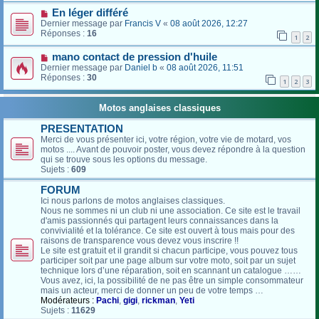
En léger différé
Dernier message par
Francis V
«
08 août 2026, 12:27
Réponses :
16
1
2
mano contact de pression d'huile
Dernier message par
Daniel b
«
08 août 2026, 11:51
Réponses :
30
1
2
3
Motos anglaises classiques
PRESENTATION
Merci de vous présenter ici, votre région, votre vie de motard, vos
motos .... Avant de pouvoir poster, vous devez répondre à la question
qui se trouve sous les options du message.
Sujets :
609
FORUM
Ici nous parlons de motos anglaises classiques.
Nous ne sommes ni un club ni une association. Ce site est le travail
d'amis passionnés qui partagent leurs connaissances dans la
convivialité et la tolérance. Ce site est ouvert à tous mais pour des
raisons de transparence vous devez vous inscrire !!
Le site est gratuit et il grandit si chacun participe, vous pouvez tous
participer soit par une page album sur votre moto, soit par un sujet
technique lors d’une réparation, soit en scannant un catalogue ……
Vous avez, ici, la possibilité de ne pas être un simple consommateur
mais un acteur, merci de donner un peu de votre temps …
Modérateurs :
Pachi
,
gigi
,
rickman
,
Yeti
Sujets :
11629