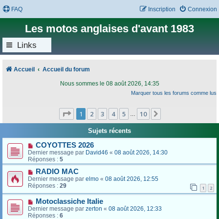
FAQ
Inscription
Connexion
Les motos anglaises d'avant 1983
Links
Accueil
Accueil du forum
Nous sommes le 08 août 2026, 14:35
Marquer tous les forums comme lus
Page
1
sur
10
1
2
3
4
5
10
Suivant
…
Sujets récents
COYOTTES 2026
Dernier message par
David46
«
08 août 2026, 14:30
Réponses :
5
RADIO MAC
Dernier message par
elmo
«
08 août 2026, 12:55
Réponses :
29
1
2
Motoclassiche Italie
Dernier message par
zerton
«
08 août 2026, 12:33
Réponses :
6