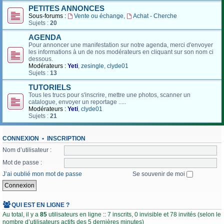
PETITES ANNONCES
Sous-forums :
Vente ou échange
,
Achat - Cherche
Sujets :
20
AGENDA
Pour annoncer une manifestation sur notre agenda, merci d'envoyer
les informations à un de nos modérateurs en cliquant sur son nom ci
dessous.
Modérateurs :
Yeti
,
zesingle
,
clyde01
Sujets :
13
TUTORIELS
Tous les trucs pour s'inscrire, mettre une photos, scanner un
catalogue, envoyer un reportage .....
Modérateurs :
Yeti
,
clyde01
Sujets :
21
CONNEXION
•
INSCRIPTION
Nom d’utilisateur :
Mot de passe :
J’ai oublié mon mot de passe
Se souvenir de moi
QUI EST EN LIGNE ?
Au total, il y a
85
utilisateurs en ligne :: 7 inscrits, 0 invisible et 78 invités (selon le
nombre d’utilisateurs actifs des 5 dernières minutes)