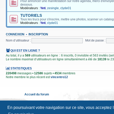
Pour annoncer une manifestation sur notre agenda, merci d'envoyer
dessous.
Modérateurs :
Yeti
,
zesingle
,
clyde01
TUTORIELS
Tous les trucs pour s'inscrire, mettre une photos, scanner un catalog
Modérateurs :
Yeti
,
clyde01
CONNEXION
•
INSCRIPTION
Nom d’utilisateur :
Mot de passe :
QUI EST EN LIGNE ?
Au total, il y a
569
utilisateurs en ligne :: 6 inscrits, 0 invisible et 563 invités (
Le nombre maximal d’utilisateurs en ligne simultanément a été de
18139
le 23
STATISTIQUES
220498
messages •
12586
sujets •
4534
membres
Notre membre le plus récent est
vincentro12
Accueil du forum
En poursuivant votre navigation sur ce site, vous acceptez 