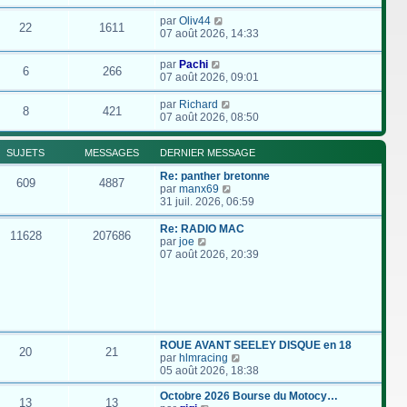
par
Oliv44
22
1611
07 août 2026, 14:33
par
Pachi
6
266
07 août 2026, 09:01
par
Richard
8
421
07 août 2026, 08:50
SUJETS
MESSAGES
DERNIER MESSAGE
Re: panther bretonne
609
4887
C
par
manx69
o
31 juil. 2026, 06:59
n
s
Re: RADIO MAC
11628
207686
u
C
par
joe
l
o
07 août 2026, 20:39
t
n
e
s
r
u
l
l
e
t
d
e
e
r
ROUE AVANT SEELEY DISQUE en 18
20
21
r
l
C
par
hlmracing
n
e
o
05 août 2026, 18:38
i
d
n
e
e
s
Octobre 2026 Bourse du Motocy…
13
13
r
r