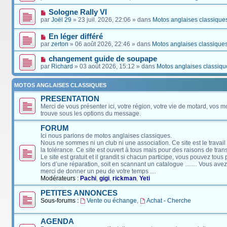
Sologne Rally VI
par
Joël 29
» 23 juil. 2026, 22:06 » dans
Motos anglaises classique
En léger différé
par
zerton
» 06 août 2026, 22:46 » dans
Motos anglaises classique
changement guide de soupape
par
Richard
» 03 août 2026, 15:12 » dans
Motos anglaises classiqu
MOTOS ANGLAISES CLASSIQUES
PRESENTATION
Merci de vous présenter ici, votre région, votre vie de motard, vos m
trouve sous les options du message.
FORUM
Ici nous parlons de motos anglaises classiques.
Nous ne sommes ni un club ni une association. Ce site est le travail
la tolérance. Ce site est ouvert à tous mais pour des raisons de tra
Le site est gratuit et il grandit si chacun participe, vous pouvez tou
lors d’une réparation, soit en scannant un catalogue …… Vous avez, 
merci de donner un peu de votre temps …
Modérateurs :
Pachi
,
gigi
,
rickman
,
Yeti
PETITES ANNONCES
Sous-forums :
Vente ou échange
,
Achat - Cherche
AGENDA