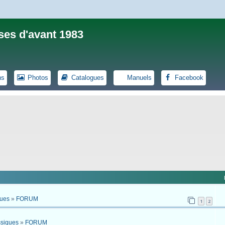
ses d'avant 1983
ns
Photos
Catalogues
Manuels
Facebook
ques
»
FORUM
1
2
ssiques
»
FORUM