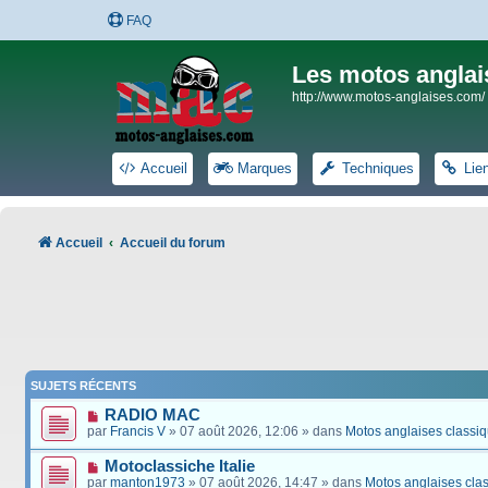
FAQ
Les motos anglai
http://www.motos-anglaises.com/
Accueil
Marques
Techniques
Lie
Accueil
Accueil du forum
SUJETS RÉCENTS
RADIO MAC
par
Francis V
» 07 août 2026, 12:06 » dans
Motos anglaises classi
Motoclassiche Italie
par
manton1973
» 07 août 2026, 14:47 » dans
Motos anglaises cla