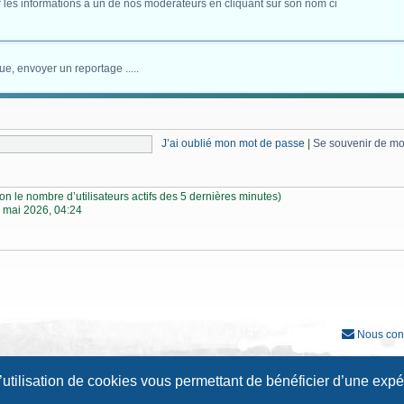
 les informations à un de nos modérateurs en cliquant sur son nom ci
ue, envoyer un reportage .....
J’ai oublié mon mot de passe
|
Se souvenir de m
selon le nombre d’utilisateurs actifs des 5 dernières minutes)
 mai 2026, 04:24
Nous con
Développé par
phpBB
® Forum Software © phpBB Limited
l’utilisation de cookies vous permettant de bénéficier d’une exp
Traduction française officielle
©
Qiaeru
Style
Prosilver New Edition
par ©
Origin