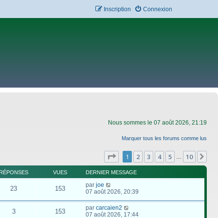
Inscription
Connexion
Nous sommes le 07 août 2026, 21:19
Marquer tous les forums comme lus
Page
1
sur
10
1
2
3
4
5
10
Su
…
RÉPONSES
VUES
DERNIER MESSAGE
par
joe
23
153
07 août 2026, 20:39
par
carcaien2
3
153
07 août 2026, 17:44