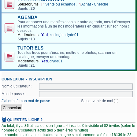
Sous-forums :
Vente ou échange
,
Achat - Cherche
Sujets :
20
AGENDA
Pour annoncer une manifestation sur notre agenda, merci d'envoyer
les informations à un de nos modérateurs en cliquant sur son nom ci
dessous.
Modérateurs :
Yeti
,
zesingle
,
clyde01
Sujets :
13
TUTORIELS
Tous les trucs pour s'inscrire, mettre une photos, scanner un
catalogue, envoyer un reportage .....
Modérateurs :
Yeti
,
clyde01
Sujets :
21
CONNEXION
•
INSCRIPTION
Nom d’utilisateur :
Mot de passe :
J’ai oublié mon mot de passe
Se souvenir de moi
QUI EST EN LIGNE ?
Au total, il y a
86
utilisateurs en ligne :: 4 inscrits, 0 invisible et 82 invités (selon le
nombre d’utilisateurs actifs des 5 dernières minutes)
Le nombre maximal d’utilisateurs en ligne simultanément a été de
18139
le 23