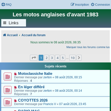
FAQ
Inscription
Connexion
Les motos anglaises d'avant 1983
Links
Accueil
Accueil du forum
Nous sommes le 08 août 2026, 06:35
Marquer tous les forums comme lus
Page
1
sur
10
1
2
3
4
5
10
Suivant
…
Sujets récents
Motoclassiche Italie
Dernier message par
zerton
«
08 août 2026, 00:15
Réponses :
4
En léger différé
Dernier message par
zerton
«
08 août 2026, 00:14
Réponses :
7
COYOTTES 2026
Dernier message par
Francis V
«
07 août 2026, 23:45