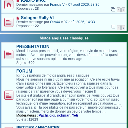
RADIO MAC
Dernier message par
Francis V
«
07 août 2026, 23:35
Réponses :
28
1
2
Sologne Rally VI
Dernier message par
Oliv44
«
07 août 2026, 14:33
Réponses :
22
1
2
Motos anglaises classiques
PRESENTATION
Merci de vous présenter ici, votre région, votre vie de motard, vos
motos .... Avant de pouvoir poster, vous devez répondre à la question
qui se trouve sous les options du message.
Sujets :
609
FORUM
Ici nous parlons de motos anglaises classiques.
Nous ne sommes ni un club ni une association. Ce site est le travail
d'amis passionnés qui partagent leurs connaissances dans la
convivialité et la tolérance. Ce site est ouvert à tous mais pour des
raisons de transparence vous devez vous inscrire !!
Le site est gratuit et il grandit si chacun participe, vous pouvez tous
participer soit par une page album sur votre moto, soit par un sujet
technique lors d’une réparation, soit en scannant un catalogue ……
Vous avez, ici, la possibilité de ne pas être un simple consommateur
mais un acteur, merci de donner un peu de votre temps …
Modérateurs :
Pachi
,
gigi
,
rickman
,
Yeti
Sujets :
11629
PETITES ANNONCES