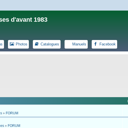
ses d'avant 1983
ns
Photos
Catalogues
Manuels
Facebook
es
»
FORUM
ues
»
FORUM