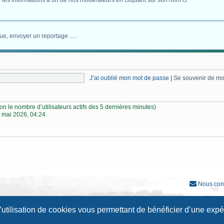
 les informations à un de nos modérateurs en cliquant sur son nom ci
ue, envoyer un reportage .....
J’ai oublié mon mot de passe
|
Se souvenir de m
selon le nombre d’utilisateurs actifs des 5 dernières minutes)
 mai 2026, 04:24
Nous con
Développé par
phpBB
® Forum Software © phpBB Limited
l’utilisation de cookies vous permettant de bénéficier d’une exp
Traduction française officielle
©
Qiaeru
Style
Prosilver New Edition
par ©
Origin