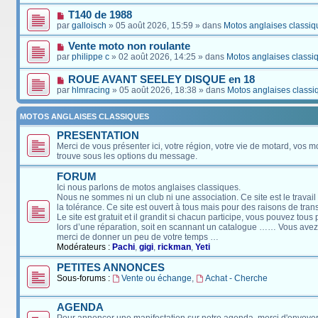
T140 de 1988
par
galloisch
» 05 août 2026, 15:59 » dans
Motos anglaises classiq
Vente moto non roulante
par
philippe c
» 02 août 2026, 14:25 » dans
Motos anglaises classi
ROUE AVANT SEELEY DISQUE en 18
par
hlmracing
» 05 août 2026, 18:38 » dans
Motos anglaises classi
MOTOS ANGLAISES CLASSIQUES
PRESENTATION
Merci de vous présenter ici, votre région, votre vie de motard, vos m
trouve sous les options du message.
FORUM
Ici nous parlons de motos anglaises classiques.
Nous ne sommes ni un club ni une association. Ce site est le travail
la tolérance. Ce site est ouvert à tous mais pour des raisons de tra
Le site est gratuit et il grandit si chacun participe, vous pouvez tou
lors d’une réparation, soit en scannant un catalogue …… Vous avez, 
merci de donner un peu de votre temps …
Modérateurs :
Pachi
,
gigi
,
rickman
,
Yeti
PETITES ANNONCES
Sous-forums :
Vente ou échange
,
Achat - Cherche
AGENDA