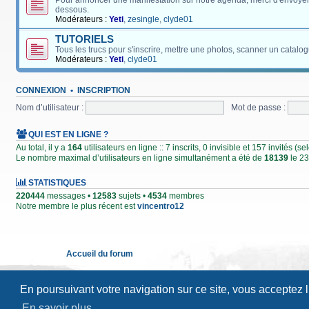
Pour annoncer une manifestation sur notre agenda, merci d'envoyer
dessous.
Modérateurs :
Yeti
,
zesingle
,
clyde01
TUTORIELS
Tous les trucs pour s'inscrire, mettre une photos, scanner un catalog
Modérateurs :
Yeti
,
clyde01
CONNEXION
•
INSCRIPTION
Nom d’utilisateur :
Mot de passe :
QUI EST EN LIGNE ?
Au total, il y a
164
utilisateurs en ligne :: 7 inscrits, 0 invisible et 157 invités (
Le nombre maximal d’utilisateurs en ligne simultanément a été de
18139
le 23
STATISTIQUES
220444
messages •
12583
sujets •
4534
membres
Notre membre le plus récent est
vincentro12
Accueil du forum
En poursuivant votre navigation sur ce site, vous acceptez 
En savoir plus…