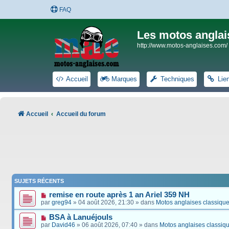
FAQ
Les motos anglai
http://www.motos-anglaises.com/
Accueil
Marques
Techniques
Lie
Accueil
Accueil du forum
SUJETS RÉCENTS
remise en route après 1 an Ariel 359 NH
par
greg94
» 04 août 2026, 21:30 » dans
Motos anglaises classiqu
BSA à Lanuéjouls
par
David46
» 06 août 2026, 07:40 » dans
Motos anglaises classiq