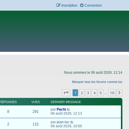
Inscription
Connexion
Nous sommes le 06 août 2026, 12:14
Marquer tous les forums comme lus
Page
1
sur
10
1
2
3
4
5
10
Su
…
RÉPONSES
VUES
DERNIER MESSAGE
par
Pachi
8
291
06 août 2026, 12:13
par
jean-luc
2
115
06 août 2026, 10:00