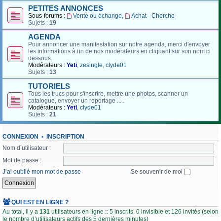
PETITES ANNONCES
Sous-forums :
Vente ou échange
,
Achat - Cherche
Sujets :
19
AGENDA
Pour annoncer une manifestation sur notre agenda, merci d'envoyer
les informations à un de nos modérateurs en cliquant sur son nom ci
dessous.
Modérateurs :
Yeti
,
zesingle
,
clyde01
Sujets :
13
TUTORIELS
Tous les trucs pour s'inscrire, mettre une photos, scanner un
catalogue, envoyer un reportage .....
Modérateurs :
Yeti
,
clyde01
Sujets :
21
CONNEXION
•
INSCRIPTION
Nom d’utilisateur :
Mot de passe :
J’ai oublié mon mot de passe
Se souvenir de moi
QUI EST EN LIGNE ?
Au total, il y a
131
utilisateurs en ligne :: 5 inscrits, 0 invisible et 126 invités (selon
le nombre d’utilisateurs actifs des 5 dernières minutes)