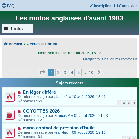
FAQ
Inscription
Connexion
Les motos anglaises d'avant 1983
Links
Accueil
Accueil du forum
Nous sommes le 10 août 2026, 15:12
Marquer tous les forums comme lus
Page
1
sur
10
1
2
3
4
5
10
Suivant
…
Sujets récents
En léger différé
Dernier message par
alain 41
«
10 août 2026, 13:46
Réponses :
51
1
2
3
4
COYOTTES 2026
Dernier message par
Francis V
«
09 août 2026, 21:53
Réponses :
12
mano contact de pression d'huile
Dernier message par
jean-luc
«
09 août 2026, 19:16
Réponses :
31
1
2
3