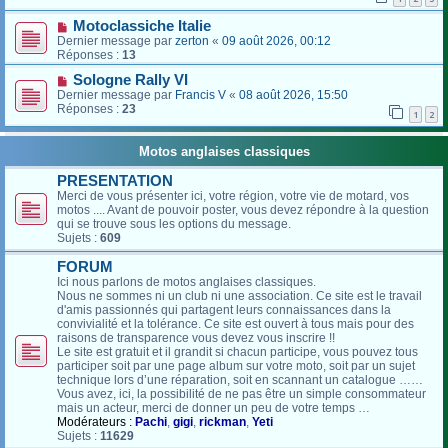
Motoclassiche Italie
Dernier message par
zerton
«
09 août 2026, 00:12
Réponses :
13
Sologne Rally VI
Dernier message par
Francis V
«
08 août 2026, 15:50
Réponses :
23
1
2
Motos anglaises classiques
PRESENTATION
Merci de vous présenter ici, votre région, votre vie de motard, vos
motos .... Avant de pouvoir poster, vous devez répondre à la question
qui se trouve sous les options du message.
Sujets :
609
FORUM
Ici nous parlons de motos anglaises classiques.
Nous ne sommes ni un club ni une association. Ce site est le travail
d'amis passionnés qui partagent leurs connaissances dans la
convivialité et la tolérance. Ce site est ouvert à tous mais pour des
raisons de transparence vous devez vous inscrire !!
Le site est gratuit et il grandit si chacun participe, vous pouvez tous
participer soit par une page album sur votre moto, soit par un sujet
technique lors d’une réparation, soit en scannant un catalogue ……
Vous avez, ici, la possibilité de ne pas être un simple consommateur
mais un acteur, merci de donner un peu de votre temps …
Modérateurs :
Pachi
,
gigi
,
rickman
,
Yeti
Sujets :
11629