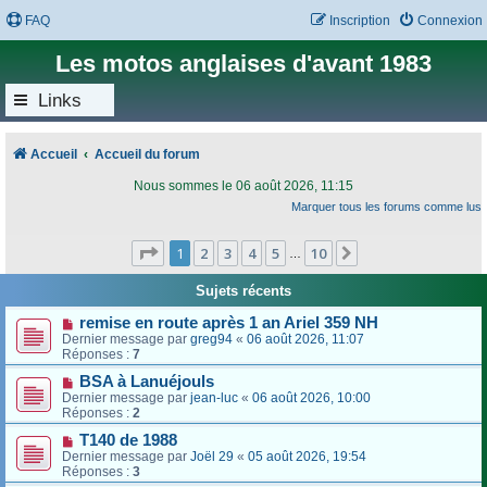
FAQ
Inscription
Connexion
Les motos anglaises d'avant 1983
Links
Accueil
Accueil du forum
Nous sommes le 06 août 2026, 11:15
Marquer tous les forums comme lus
Page
1
sur
10
1
2
3
4
5
10
Suivant
…
Sujets récents
remise en route après 1 an Ariel 359 NH
Dernier message par
greg94
«
06 août 2026, 11:07
Réponses :
7
BSA à Lanuéjouls
Dernier message par
jean-luc
«
06 août 2026, 10:00
Réponses :
2
T140 de 1988
Dernier message par
Joël 29
«
05 août 2026, 19:54
Réponses :
3