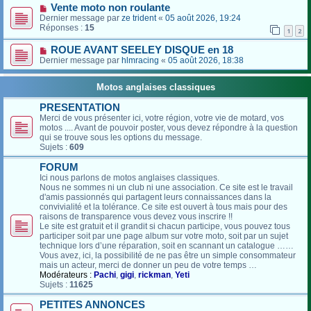
Vente moto non roulante
Dernier message par
ze trident
«
05 août 2026, 19:24
Réponses :
15
1
2
ROUE AVANT SEELEY DISQUE en 18
Dernier message par
hlmracing
«
05 août 2026, 18:38
Motos anglaises classiques
PRESENTATION
Merci de vous présenter ici, votre région, votre vie de motard, vos
motos .... Avant de pouvoir poster, vous devez répondre à la question
qui se trouve sous les options du message.
Sujets :
609
FORUM
Ici nous parlons de motos anglaises classiques.
Nous ne sommes ni un club ni une association. Ce site est le travail
d'amis passionnés qui partagent leurs connaissances dans la
convivialité et la tolérance. Ce site est ouvert à tous mais pour des
raisons de transparence vous devez vous inscrire !!
Le site est gratuit et il grandit si chacun participe, vous pouvez tous
participer soit par une page album sur votre moto, soit par un sujet
technique lors d’une réparation, soit en scannant un catalogue ……
Vous avez, ici, la possibilité de ne pas être un simple consommateur
mais un acteur, merci de donner un peu de votre temps …
Modérateurs :
Pachi
,
gigi
,
rickman
,
Yeti
Sujets :
11625
PETITES ANNONCES