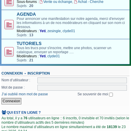
Sous-forums :
Vente ou échange
,
Achat - Cherche
Sujets :
20
AGENDA
Pour annoncer une manifestation sur notre agenda, merci d'envoyer
les informations à un de nos modérateurs en cliquant sur son nom ci
dessous.
Modérateurs :
Yeti
,
zesingle
,
clyde01
Sujets :
13
TUTORIELS
Tous les trucs pour s'inscrire, mettre une photos, scanner un
catalogue, envoyer un reportage .....
Modérateurs :
Yeti
,
clyde01
Sujets :
21
CONNEXION
•
INSCRIPTION
Nom d’utilisateur :
Mot de passe :
J’ai oublié mon mot de passe
Se souvenir de moi
QUI EST EN LIGNE ?
Au total, il y a
76
utilisateurs en ligne :: 6 inscrits, 0 invisible et 70 invités (selon le
nombre d’utilisateurs actifs des 5 dernières minutes)
Le nombre maximal d’utilisateurs en ligne simultanément a été de
18139
le 23