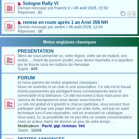
Sologne Rally VI
Dernier message par
Francis V
«
06 août 2026, 15:50
Réponses :
21
1
2
remise en route après 1 an Ariel 359 NH
Dernier message par
zerton
«
06 août 2026, 12:44
Réponses :
10
Motos anglaises classiques
PRESENTATION
Merci de vous présenter ici, votre région, votre vie de motard, vos
motos .... Avant de pouvoir poster, vous devez répondre à la question
qui se trouve sous les options du message.
Sujets :
609
FORUM
Ici nous parlons de motos anglaises classiques.
Nous ne sommes ni un club ni une association. Ce site est le travail
d'amis passionnés qui partagent leurs connaissances dans la
convivialité et la tolérance. Ce site est ouvert à tous mais pour des
raisons de transparence vous devez vous inscrire !!
Le site est gratuit et il grandit si chacun participe, vous pouvez tous
participer soit par une page album sur votre moto, soit par un sujet
technique lors d’une réparation, soit en scannant un catalogue ……
Vous avez, ici, la possibilité de ne pas être un simple consommateur
mais un acteur, merci de donner un peu de votre temps …
Modérateurs :
Pachi
,
gigi
,
rickman
,
Yeti
Sujets :
11626