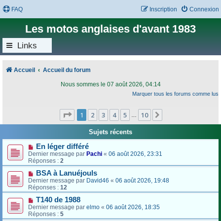
FAQ
Inscription
Connexion
Les motos anglaises d'avant 1983
Links
Accueil
Accueil du forum
Nous sommes le 07 août 2026, 04:14
Marquer tous les forums comme lus
Page
1
sur
10
1
2
3
4
5
10
Suivant
…
Sujets récents
En léger différé
Dernier message par
Pachi
«
06 août 2026, 23:31
Réponses :
2
BSA à Lanuéjouls
Dernier message par
David46
«
06 août 2026, 19:48
Réponses :
12
T140 de 1988
Dernier message par
elmo
«
06 août 2026, 18:35
Réponses :
5