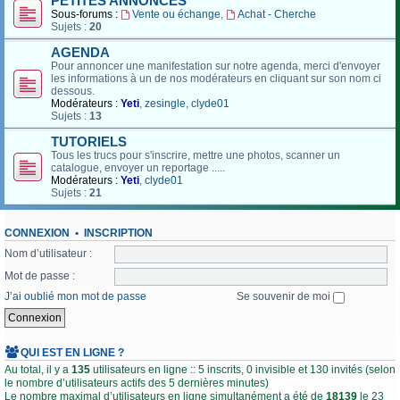
PETITES ANNONCES
Sous-forums :
Vente ou échange
,
Achat - Cherche
Sujets :
20
AGENDA
Pour annoncer une manifestation sur notre agenda, merci d'envoyer
les informations à un de nos modérateurs en cliquant sur son nom ci
dessous.
Modérateurs :
Yeti
,
zesingle
,
clyde01
Sujets :
13
TUTORIELS
Tous les trucs pour s'inscrire, mettre une photos, scanner un
catalogue, envoyer un reportage .....
Modérateurs :
Yeti
,
clyde01
Sujets :
21
CONNEXION
•
INSCRIPTION
Nom d’utilisateur :
Mot de passe :
J’ai oublié mon mot de passe
Se souvenir de moi
QUI EST EN LIGNE ?
Au total, il y a
135
utilisateurs en ligne :: 5 inscrits, 0 invisible et 130 invités (selon
le nombre d’utilisateurs actifs des 5 dernières minutes)
Le nombre maximal d’utilisateurs en ligne simultanément a été de
18139
le 23