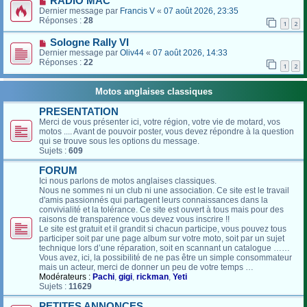
RADIO MAC
Dernier message par
Francis V
«
07 août 2026, 23:35
Réponses :
28
1
2
Sologne Rally VI
Dernier message par
Oliv44
«
07 août 2026, 14:33
Réponses :
22
1
2
Motos anglaises classiques
PRESENTATION
Merci de vous présenter ici, votre région, votre vie de motard, vos
motos .... Avant de pouvoir poster, vous devez répondre à la question
qui se trouve sous les options du message.
Sujets :
609
FORUM
Ici nous parlons de motos anglaises classiques.
Nous ne sommes ni un club ni une association. Ce site est le travail
d'amis passionnés qui partagent leurs connaissances dans la
convivialité et la tolérance. Ce site est ouvert à tous mais pour des
raisons de transparence vous devez vous inscrire !!
Le site est gratuit et il grandit si chacun participe, vous pouvez tous
participer soit par une page album sur votre moto, soit par un sujet
technique lors d’une réparation, soit en scannant un catalogue ……
Vous avez, ici, la possibilité de ne pas être un simple consommateur
mais un acteur, merci de donner un peu de votre temps …
Modérateurs :
Pachi
,
gigi
,
rickman
,
Yeti
Sujets :
11629
PETITES ANNONCES