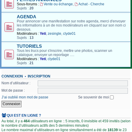
Sous-forums :
Vente ou échange
,
Achat - Cherche
Sujets :
20
AGENDA
Pour annoncer une manifestation sur notre agenda, merci d'envoyer
les informations à un de nos modérateurs en cliquant sur son nom ci
dessous.
Modérateurs :
Yeti
,
zesingle
,
clyde01
Sujets :
13
TUTORIELS
Tous les trucs pour s'inscrire, mettre une photos, scanner un
catalogue, envoyer un reportage .....
Modérateurs :
Yeti
,
clyde01
Sujets :
21
CONNEXION
•
INSCRIPTION
Nom d’utilisateur :
Mot de passe :
J’ai oublié mon mot de passe
Se souvenir de moi
QUI EST EN LIGNE ?
Au total, il y a
464
utilisateurs en ligne :: 5 inscrits, 0 invisible et 459 invités (selon
le nombre d’utilisateurs actifs des 5 dernières minutes)
Le nombre maximal d’utilisateurs en ligne simultanément a été de
18139
le 23