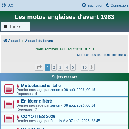
FAQ
Inscription
Connexion
Les motos anglaises d'avant 1983
Links
Accueil
Accueil du forum
Nous sommes le 08 août 2026, 01:13
Marquer tous les forums comme lus
Page
1
sur
10
1
2
3
4
5
10
Suivant
…
Sujets récents
Motoclassiche Italie
Dernier message par
zerton
«
08 août 2026, 00:15
Réponses :
4
En léger différé
Dernier message par
zerton
«
08 août 2026, 00:14
Réponses :
7
COYOTTES 2026
Dernier message par
Francis V
«
07 août 2026, 23:45