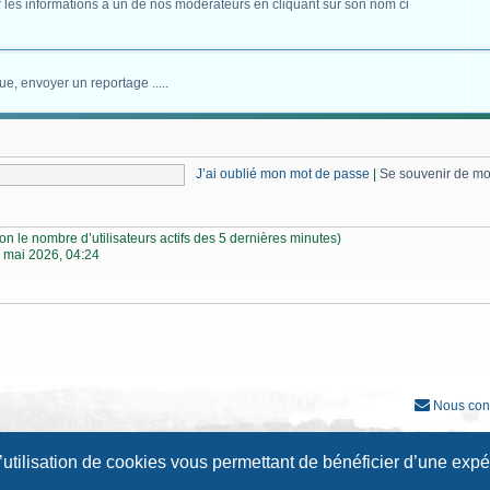
 les informations à un de nos modérateurs en cliquant sur son nom ci
ue, envoyer un reportage .....
J’ai oublié mon mot de passe
|
Se souvenir de m
selon le nombre d’utilisateurs actifs des 5 dernières minutes)
 mai 2026, 04:24
Nous con
Développé par
phpBB
® Forum Software © phpBB Limited
l’utilisation de cookies vous permettant de bénéficier d’une exp
Traduction française officielle
©
Qiaeru
Style
Prosilver New Edition
par ©
Origin