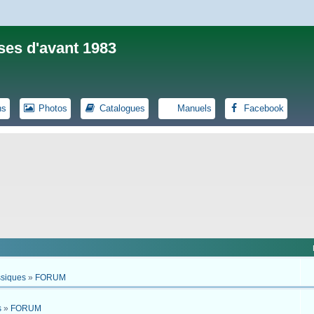
ses d'avant 1983
ns
Photos
Catalogues
Manuels
Facebook
ssiques
»
FORUM
s
»
FORUM