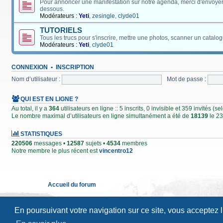
Pour annoncer une manifestation sur notre agenda, merci d'envoyer
dessous.
Modérateurs :
Yeti
,
zesingle
,
clyde01
TUTORIELS
Tous les trucs pour s'inscrire, mettre une photos, scanner un catalog
Modérateurs :
Yeti
,
clyde01
CONNEXION
•
INSCRIPTION
Nom d’utilisateur :
Mot de passe :
QUI EST EN LIGNE ?
Au total, il y a
364
utilisateurs en ligne :: 5 inscrits, 0 invisible et 359 invités (
Le nombre maximal d’utilisateurs en ligne simultanément a été de
18139
le 23
STATISTIQUES
220506
messages •
12587
sujets •
4534
membres
Notre membre le plus récent est
vincentro12
Accueil du forum
En poursuivant votre navigation sur ce site, vous acceptez 