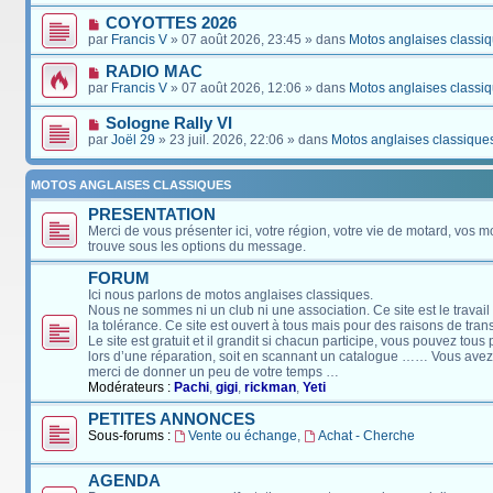
COYOTTES 2026
par
Francis V
» 07 août 2026, 23:45 » dans
Motos anglaises classi
RADIO MAC
par
Francis V
» 07 août 2026, 12:06 » dans
Motos anglaises classi
Sologne Rally VI
par
Joël 29
» 23 juil. 2026, 22:06 » dans
Motos anglaises classique
MOTOS ANGLAISES CLASSIQUES
PRESENTATION
Merci de vous présenter ici, votre région, votre vie de motard, vos m
trouve sous les options du message.
FORUM
Ici nous parlons de motos anglaises classiques.
Nous ne sommes ni un club ni une association. Ce site est le travail
la tolérance. Ce site est ouvert à tous mais pour des raisons de tra
Le site est gratuit et il grandit si chacun participe, vous pouvez tou
lors d’une réparation, soit en scannant un catalogue …… Vous avez, 
merci de donner un peu de votre temps …
Modérateurs :
Pachi
,
gigi
,
rickman
,
Yeti
PETITES ANNONCES
Sous-forums :
Vente ou échange
,
Achat - Cherche
AGENDA