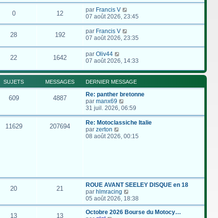
par
Francis V
0
12
07 août 2026, 23:45
par
Francis V
28
192
07 août 2026, 23:35
par
Oliv44
22
1642
07 août 2026, 14:33
SUJETS
MESSAGES
DERNIER MESSAGE
Re: panther bretonne
609
4887
C
par
manx69
o
31 juil. 2026, 06:59
n
s
Re: Motoclassiche Italie
11629
207694
u
C
par
zerton
l
o
08 août 2026, 00:15
t
n
e
s
r
u
l
l
e
t
d
e
e
r
ROUE AVANT SEELEY DISQUE en 18
20
21
r
l
C
par
hlmracing
n
e
o
05 août 2026, 18:38
i
d
n
e
e
s
Octobre 2026 Bourse du Motocy…
13
13
r
r