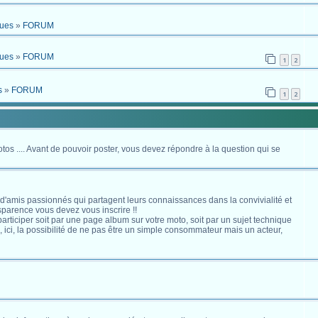
ques
»
FORUM
ques
»
FORUM
1
2
s
»
FORUM
1
2
otos .... Avant de pouvoir poster, vous devez répondre à la question qui se
 d'amis passionnés qui partagent leurs connaissances dans la convivialité et
nsparence vous devez vous inscrire !!
s participer soit par une page album sur votre moto, soit par un sujet technique
ici, la possibilité de ne pas être un simple consommateur mais un acteur,