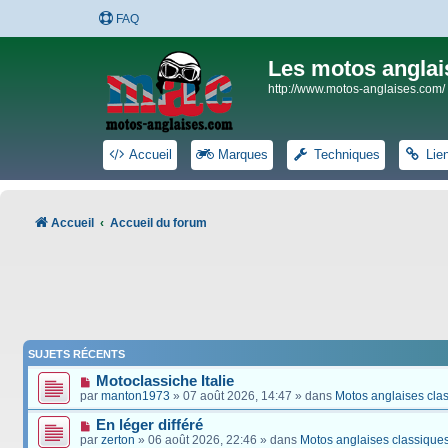
FAQ
Les motos anglai
http://www.motos-anglaises.com/
Accueil
Marques
Techniques
Lie
Accueil
Accueil du forum
SUJETS RÉCENTS
Motoclassiche Italie
par
manton1973
» 07 août 2026, 14:47 » dans
Motos anglaises cla
En léger différé
par
zerton
» 06 août 2026, 22:46 » dans
Motos anglaises classique