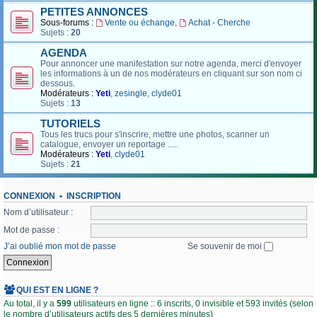
PETITES ANNONCES
Sous-forums :
Vente ou échange
,
Achat - Cherche
Sujets :
20
AGENDA
Pour annoncer une manifestation sur notre agenda, merci d'envoyer
les informations à un de nos modérateurs en cliquant sur son nom ci
dessous.
Modérateurs :
Yeti
,
zesingle
,
clyde01
Sujets :
13
TUTORIELS
Tous les trucs pour s'inscrire, mettre une photos, scanner un
catalogue, envoyer un reportage .....
Modérateurs :
Yeti
,
clyde01
Sujets :
21
CONNEXION
•
INSCRIPTION
Nom d’utilisateur :
Mot de passe :
J’ai oublié mon mot de passe
Se souvenir de moi
QUI EST EN LIGNE ?
Au total, il y a
599
utilisateurs en ligne :: 6 inscrits, 0 invisible et 593 invités (selon
le nombre d’utilisateurs actifs des 5 dernières minutes)