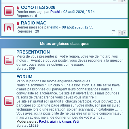
COYOTTES 2026
Dernier message par
Pachi
«
08 août 2026, 15:14
Réponses :
6
RADIO MAC
Dernier message par
elmo
«
08 août 2026, 12:55
Réponses :
29
1
2
Motos anglaises classiques
PRESENTATION
Merci de vous présenter ici, votre région, votre vie de motard, vos
motos .... Avant de pouvoir poster, vous devez répondre à la question
qui se trouve sous les options du message.
Sujets :
609
FORUM
Ici nous parlons de motos anglaises classiques.
Nous ne sommes ni un club ni une association. Ce site est le travail
d'amis passionnés qui partagent leurs connaissances dans la
convivialité et la tolérance. Ce site est ouvert à tous mais pour des
raisons de transparence vous devez vous inscrire !!
Le site est gratuit et il grandit si chacun participe, vous pouvez tous
participer soit par une page album sur votre moto, soit par un sujet
technique lors d’une réparation, soit en scannant un catalogue ……
Vous avez, ici, la possibilité de ne pas être un simple consommateur
mais un acteur, merci de donner un peu de votre temps …
Modérateurs :
Pachi
,
gigi
,
rickman
,
Yeti
Sujets :
11629