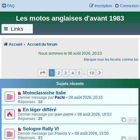
FAQ
Inscription
Connexion
Les motos anglaises d'avant 1983
Links
Accueil
Accueil du forum
Nous sommes le 08 août 2026, 20:23
Marquer tous les forums comme lus
Page
1
sur
10
1
2
3
4
5
10
Suivant
…
Sujets récents
Motoclassiche Italie
Dernier message par
Pachi
«
08 août 2026, 20:15
Réponses :
10
En léger différé
Dernier message par
jean-pierre
«
08 août 2026, 16:53
Réponses :
25
1
2
Sologne Rally VI
Dernier message par
Francis V
«
08 août 2026, 15:50
Réponses :
23
1
2