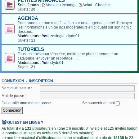
PETITES ANNONCES
Sous-forums :
Vente ou échange
,
Achat - Cherche
Sujets :
20
AGENDA
Pour annoncer une manifestation sur notre agenda, merci d'envoyer
les informations à un de nos modérateurs en cliquant sur son nom ci
dessous.
Modérateurs :
Yeti
,
zesingle
,
clyde01
Sujets :
13
TUTORIELS
Tous les trucs pour s'inscrire, mettre une photos, scanner un
catalogue, envoyer un reportage .....
Modérateurs :
Yeti
,
clyde01
Sujets :
21
CONNEXION
•
INSCRIPTION
Nom d’utilisateur :
Mot de passe :
J’ai oublié mon mot de passe
Se souvenir de moi
QUI EST EN LIGNE ?
Au total, il y a
131
utilisateurs en ligne :: 6 inscrits, 0 invisible et 125 invités (selon
le nombre d’utilisateurs actifs des 5 dernières minutes)
Le nombre maximal d’utilisateurs en ligne simultanément a été de
18139
le 23