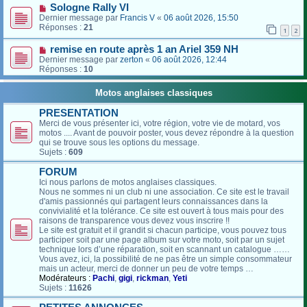
Sologne Rally VI
Dernier message par
Francis V
«
06 août 2026, 15:50
Réponses :
21
1
2
remise en route après 1 an Ariel 359 NH
Dernier message par
zerton
«
06 août 2026, 12:44
Réponses :
10
Motos anglaises classiques
PRESENTATION
Merci de vous présenter ici, votre région, votre vie de motard, vos
motos .... Avant de pouvoir poster, vous devez répondre à la question
qui se trouve sous les options du message.
Sujets :
609
FORUM
Ici nous parlons de motos anglaises classiques.
Nous ne sommes ni un club ni une association. Ce site est le travail
d'amis passionnés qui partagent leurs connaissances dans la
convivialité et la tolérance. Ce site est ouvert à tous mais pour des
raisons de transparence vous devez vous inscrire !!
Le site est gratuit et il grandit si chacun participe, vous pouvez tous
participer soit par une page album sur votre moto, soit par un sujet
technique lors d’une réparation, soit en scannant un catalogue ……
Vous avez, ici, la possibilité de ne pas être un simple consommateur
mais un acteur, merci de donner un peu de votre temps …
Modérateurs :
Pachi
,
gigi
,
rickman
,
Yeti
Sujets :
11626