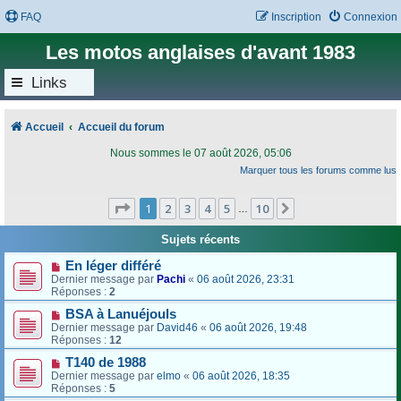
FAQ
Inscription
Connexion
Les motos anglaises d'avant 1983
Links
Accueil
Accueil du forum
Nous sommes le 07 août 2026, 05:06
Marquer tous les forums comme lus
Page
1
sur
10
1
2
3
4
5
10
Suivant
…
Sujets récents
En léger différé
Dernier message par
Pachi
«
06 août 2026, 23:31
Réponses :
2
BSA à Lanuéjouls
Dernier message par
David46
«
06 août 2026, 19:48
Réponses :
12
T140 de 1988
Dernier message par
elmo
«
06 août 2026, 18:35
Réponses :
5