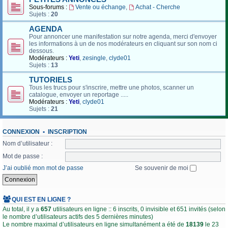
Sous-forums :
Vente ou échange
,
Achat - Cherche
Sujets :
20
AGENDA
Pour annoncer une manifestation sur notre agenda, merci d'envoyer
les informations à un de nos modérateurs en cliquant sur son nom ci
dessous.
Modérateurs :
Yeti
,
zesingle
,
clyde01
Sujets :
13
TUTORIELS
Tous les trucs pour s'inscrire, mettre une photos, scanner un
catalogue, envoyer un reportage .....
Modérateurs :
Yeti
,
clyde01
Sujets :
21
CONNEXION
•
INSCRIPTION
Nom d’utilisateur :
Mot de passe :
J’ai oublié mon mot de passe
Se souvenir de moi
QUI EST EN LIGNE ?
Au total, il y a
657
utilisateurs en ligne :: 6 inscrits, 0 invisible et 651 invités (selon
le nombre d’utilisateurs actifs des 5 dernières minutes)
Le nombre maximal d’utilisateurs en ligne simultanément a été de
18139
le 23