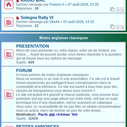
RADIO MAC
Dernier message par
Francis V
«
07 août 2026, 23:35
Réponses :
28
1
2
Sologne Rally VI
Dernier message par
Oliv44
«
07 août 2026, 14:33
Réponses :
22
1
2
Motos anglaises classiques
PRESENTATION
Merci de vous présenter ici, votre région, votre vie de motard, vos
motos .... Avant de pouvoir poster, vous devez répondre à la question
qui se trouve sous les options du message.
Sujets :
609
FORUM
Ici nous parlons de motos anglaises classiques.
Nous ne sommes ni un club ni une association. Ce site est le travail
d'amis passionnés qui partagent leurs connaissances dans la
convivialité et la tolérance. Ce site est ouvert à tous mais pour des
raisons de transparence vous devez vous inscrire !!
Le site est gratuit et il grandit si chacun participe, vous pouvez tous
participer soit par une page album sur votre moto, soit par un sujet
technique lors d’une réparation, soit en scannant un catalogue ……
Vous avez, ici, la possibilité de ne pas être un simple consommateur
mais un acteur, merci de donner un peu de votre temps …
Modérateurs :
Pachi
,
gigi
,
rickman
,
Yeti
Sujets :
11629
PETITES ANNONCES