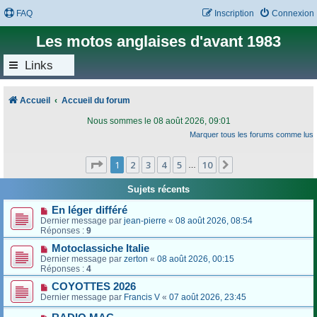
FAQ
Inscription
Connexion
Les motos anglaises d'avant 1983
Links
Accueil
Accueil du forum
Nous sommes le 08 août 2026, 09:01
Marquer tous les forums comme lus
Page
1
sur
10
1
2
3
4
5
10
Suivant
…
Sujets récents
En léger différé
Dernier message par
jean-pierre
«
08 août 2026, 08:54
Réponses :
9
Motoclassiche Italie
Dernier message par
zerton
«
08 août 2026, 00:15
Réponses :
4
COYOTTES 2026
Dernier message par
Francis V
«
07 août 2026, 23:45