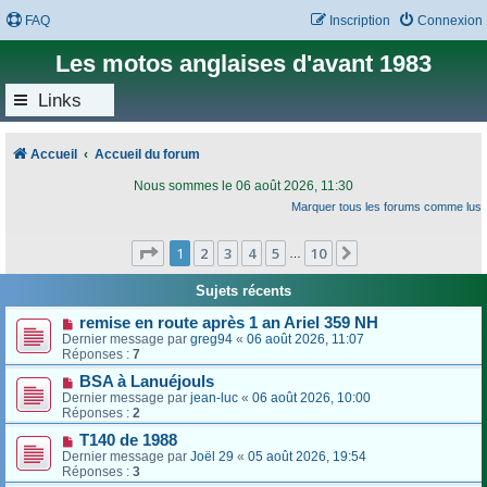
FAQ
Inscription
Connexion
Les motos anglaises d'avant 1983
Links
Accueil
Accueil du forum
Nous sommes le 06 août 2026, 11:30
Marquer tous les forums comme lus
Page
1
sur
10
1
2
3
4
5
10
Suivant
…
Sujets récents
remise en route après 1 an Ariel 359 NH
Dernier message par
greg94
«
06 août 2026, 11:07
Réponses :
7
BSA à Lanuéjouls
Dernier message par
jean-luc
«
06 août 2026, 10:00
Réponses :
2
T140 de 1988
Dernier message par
Joël 29
«
05 août 2026, 19:54
Réponses :
3