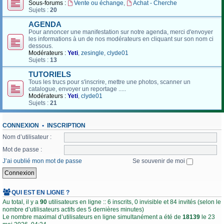
Sous-forums :
Vente ou échange
,
Achat - Cherche
Sujets :
20
AGENDA
Pour annoncer une manifestation sur notre agenda, merci d'envoyer
les informations à un de nos modérateurs en cliquant sur son nom ci
dessous.
Modérateurs :
Yeti
,
zesingle
,
clyde01
Sujets :
13
TUTORIELS
Tous les trucs pour s'inscrire, mettre une photos, scanner un
catalogue, envoyer un reportage .....
Modérateurs :
Yeti
,
clyde01
Sujets :
21
CONNEXION
•
INSCRIPTION
Nom d’utilisateur :
Mot de passe :
J’ai oublié mon mot de passe
Se souvenir de moi
QUI EST EN LIGNE ?
Au total, il y a
90
utilisateurs en ligne :: 6 inscrits, 0 invisible et 84 invités (selon le
nombre d’utilisateurs actifs des 5 dernières minutes)
Le nombre maximal d’utilisateurs en ligne simultanément a été de
18139
le 23