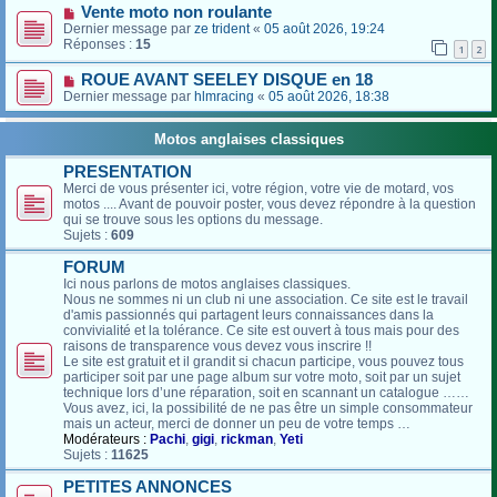
Vente moto non roulante
Dernier message par
ze trident
«
05 août 2026, 19:24
Réponses :
15
1
2
ROUE AVANT SEELEY DISQUE en 18
Dernier message par
hlmracing
«
05 août 2026, 18:38
Motos anglaises classiques
PRESENTATION
Merci de vous présenter ici, votre région, votre vie de motard, vos
motos .... Avant de pouvoir poster, vous devez répondre à la question
qui se trouve sous les options du message.
Sujets :
609
FORUM
Ici nous parlons de motos anglaises classiques.
Nous ne sommes ni un club ni une association. Ce site est le travail
d'amis passionnés qui partagent leurs connaissances dans la
convivialité et la tolérance. Ce site est ouvert à tous mais pour des
raisons de transparence vous devez vous inscrire !!
Le site est gratuit et il grandit si chacun participe, vous pouvez tous
participer soit par une page album sur votre moto, soit par un sujet
technique lors d’une réparation, soit en scannant un catalogue ……
Vous avez, ici, la possibilité de ne pas être un simple consommateur
mais un acteur, merci de donner un peu de votre temps …
Modérateurs :
Pachi
,
gigi
,
rickman
,
Yeti
Sujets :
11625
PETITES ANNONCES