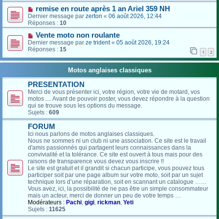
remise en route après 1 an Ariel 359 NH
Dernier message par
zerton
«
06 août 2026, 12:44
Réponses :
10
Vente moto non roulante
Dernier message par
ze trident
«
05 août 2026, 19:24
Réponses :
15
1
2
Motos anglaises classiques
PRESENTATION
Merci de vous présenter ici, votre région, votre vie de motard, vos
motos .... Avant de pouvoir poster, vous devez répondre à la question
qui se trouve sous les options du message.
Sujets :
609
FORUM
Ici nous parlons de motos anglaises classiques.
Nous ne sommes ni un club ni une association. Ce site est le travail
d'amis passionnés qui partagent leurs connaissances dans la
convivialité et la tolérance. Ce site est ouvert à tous mais pour des
raisons de transparence vous devez vous inscrire !!
Le site est gratuit et il grandit si chacun participe, vous pouvez tous
participer soit par une page album sur votre moto, soit par un sujet
technique lors d’une réparation, soit en scannant un catalogue ……
Vous avez, ici, la possibilité de ne pas être un simple consommateur
mais un acteur, merci de donner un peu de votre temps …
Modérateurs :
Pachi
,
gigi
,
rickman
,
Yeti
Sujets :
11625