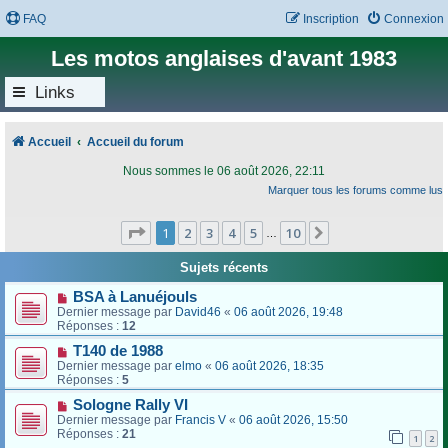
FAQ
Inscription
Connexion
Les motos anglaises d'avant 1983
Links
Accueil
Accueil du forum
Nous sommes le 06 août 2026, 22:11
Marquer tous les forums comme lus
Page
1
sur
10
1
2
3
4
5
10
Suivant
…
Sujets récents
BSA à Lanuéjouls
Dernier message par
David46
«
06 août 2026, 19:48
Réponses :
12
T140 de 1988
Dernier message par
elmo
«
06 août 2026, 18:35
Réponses :
5
Sologne Rally VI
Dernier message par
Francis V
«
06 août 2026, 15:50
Réponses :
21
1
2