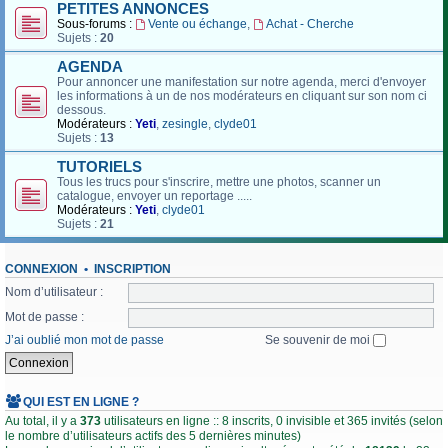
PETITES ANNONCES
Sous-forums :
Vente ou échange
,
Achat - Cherche
Sujets :
20
AGENDA
Pour annoncer une manifestation sur notre agenda, merci d'envoyer
les informations à un de nos modérateurs en cliquant sur son nom ci
dessous.
Modérateurs :
Yeti
,
zesingle
,
clyde01
Sujets :
13
TUTORIELS
Tous les trucs pour s'inscrire, mettre une photos, scanner un
catalogue, envoyer un reportage .....
Modérateurs :
Yeti
,
clyde01
Sujets :
21
CONNEXION
•
INSCRIPTION
Nom d’utilisateur :
Mot de passe :
J’ai oublié mon mot de passe
Se souvenir de moi
QUI EST EN LIGNE ?
Au total, il y a
373
utilisateurs en ligne :: 8 inscrits, 0 invisible et 365 invités (selon
le nombre d’utilisateurs actifs des 5 dernières minutes)