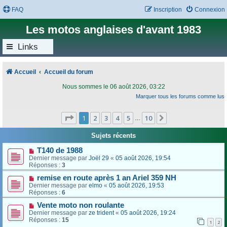
FAQ
Inscription
Connexion
Les motos anglaises d'avant 1983
Links
Accueil
Accueil du forum
Nous sommes le 06 août 2026, 03:22
Marquer tous les forums comme lus
Page
1
sur
10
1
2
3
4
5
10
Suivant
…
Sujets récents
T140 de 1988
Dernier message par
Joël 29
«
05 août 2026, 19:54
Réponses :
3
remise en route après 1 an Ariel 359 NH
Dernier message par
elmo
«
05 août 2026, 19:53
Réponses :
6
Vente moto non roulante
Dernier message par
ze trident
«
05 août 2026, 19:24
Réponses :
15
1
2