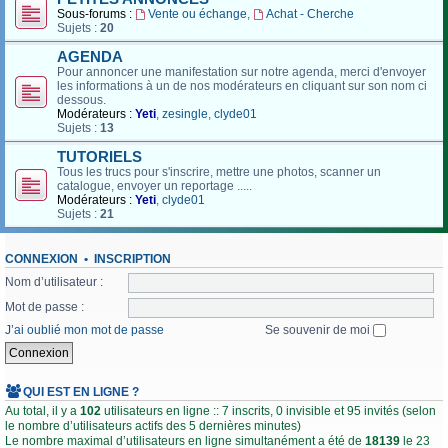
Sous-forums :
Vente ou échange
,
Achat - Cherche
Sujets :
20
AGENDA
Pour annoncer une manifestation sur notre agenda, merci d'envoyer
les informations à un de nos modérateurs en cliquant sur son nom ci
dessous.
Modérateurs :
Yeti
,
zesingle
,
clyde01
Sujets :
13
TUTORIELS
Tous les trucs pour s'inscrire, mettre une photos, scanner un
catalogue, envoyer un reportage .....
Modérateurs :
Yeti
,
clyde01
Sujets :
21
CONNEXION
•
INSCRIPTION
Nom d’utilisateur :
Mot de passe :
J’ai oublié mon mot de passe
Se souvenir de moi
QUI EST EN LIGNE ?
Au total, il y a
102
utilisateurs en ligne :: 7 inscrits, 0 invisible et 95 invités (selon
le nombre d’utilisateurs actifs des 5 dernières minutes)
Le nombre maximal d’utilisateurs en ligne simultanément a été de
18139
le 23