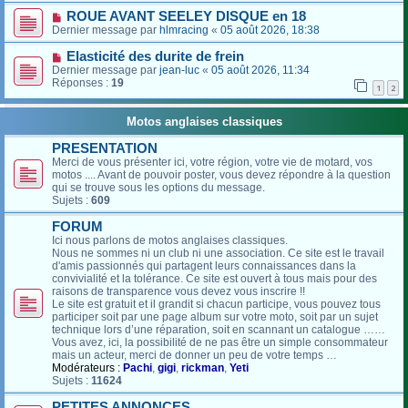
ROUE AVANT SEELEY DISQUE en 18
Dernier message par
hlmracing
«
05 août 2026, 18:38
Elasticité des durite de frein
Dernier message par
jean-luc
«
05 août 2026, 11:34
Réponses :
19
1
2
Motos anglaises classiques
PRESENTATION
Merci de vous présenter ici, votre région, votre vie de motard, vos
motos .... Avant de pouvoir poster, vous devez répondre à la question
qui se trouve sous les options du message.
Sujets :
609
FORUM
Ici nous parlons de motos anglaises classiques.
Nous ne sommes ni un club ni une association. Ce site est le travail
d'amis passionnés qui partagent leurs connaissances dans la
convivialité et la tolérance. Ce site est ouvert à tous mais pour des
raisons de transparence vous devez vous inscrire !!
Le site est gratuit et il grandit si chacun participe, vous pouvez tous
participer soit par une page album sur votre moto, soit par un sujet
technique lors d’une réparation, soit en scannant un catalogue ……
Vous avez, ici, la possibilité de ne pas être un simple consommateur
mais un acteur, merci de donner un peu de votre temps …
Modérateurs :
Pachi
,
gigi
,
rickman
,
Yeti
Sujets :
11624
PETITES ANNONCES